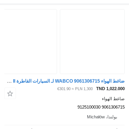
ضاغط الهواء WABCO 9061306715 لـ السيارات القاطرة Mercedes-Benz ATEGO AXOR II
TND 1,022.000
≈ €301.90
PLN 1,300
ضاغط الهواء
9061306715 9125100030
بولندا، Michałów