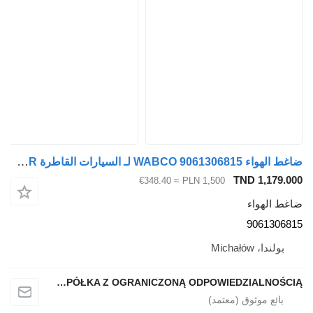
ضاغط الهواء WABCO 9061306815 لـ السيارات القاطرة Mercedes-Benz AXOR
TND 1,179.000
≈ €348.40
PLN 1,500
ضاغط الهواء
9061306815
بولندا، Michałów
QINDITO SPÓŁKA Z OGRANICZONĄ ODPOWIEDZIALNOŚCIĄ