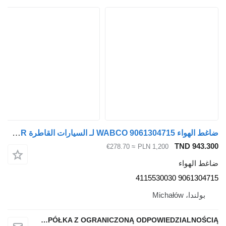
ضاغط الهواء WABCO 9061304715 لـ السيارات القاطرة Mercedes-Benz ATEGO AXOR
TND 943.300
≈ €278.70
PLN 1,200
ضاغط الهواء
9061304715 4115530030
بولندا، Michałów
QINDITO SPÓŁKA Z OGRANICZONĄ ODPOWIEDZIALNOŚCIĄ