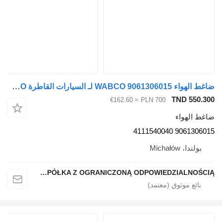
ضاغط الهواء WABCO 9061306015 لـ السيارات القاطرة Mercedes-Benz AXOR ATEGO
TND 550.300
≈ €162.60
PLN 700
ضاغط الهواء
9061306015 4111540040
بولندا، Michałów
QINDITO SPÓŁKA Z OGRANICZONĄ ODPOWIEDZIALNOŚCIĄ