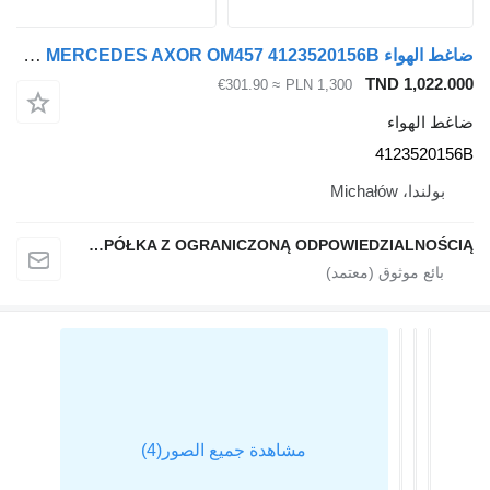
ضاغط الهواء WABCO KOMPRESOR SPRĘŻARKA POWIETRZA MERCEDES AXOR OM457 4123520156B لـ السيارات القاطرة Mercedes-Benz AXOR
TND 1,022.000
≈ €301.90
PLN 1,300
ضاغط الهواء
4123520156B
بولندا، Michałów
QINDITO SPÓŁKA Z OGRANICZONĄ ODPOWIEDZIALNOŚCIĄ