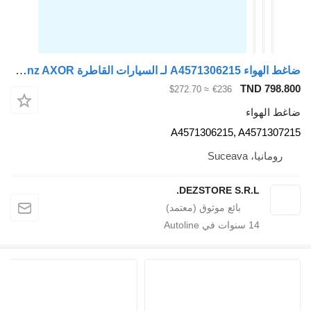
ضاغط الهواء A4571306215 لـ السيارات القاطرة Mercedes-Benz AXOR
TND 798.800
≈ $272.70
€236
ضاغط الهواء
A4571306215, A4571307215
رومانيا، Suceava
DEZSTORE S.R.L.
14
سنوات في Autoline