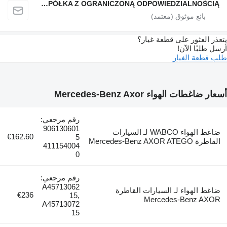
QINDITO SPÓŁKA Z OGRANICZONĄ ODPOWIEDZIALNOŚCIĄ
عذر العثور على قطعة غيار؟
سل طلبًا الآن!
ب قطعة الغيار
ار ضاغطات الهواء Mercedes-Benz Axor
رقم مرجعي:
906130601
ضاغط الهواء WABCO لـ السيارات
€162.60
5
القاطرة Mercedes-Benz AXOR ATEGO
411154004
0
رقم مرجعي:
A45713062
ضاغط الهواء لـ السيارات القاطرة
€236
15,
Mercedes-Benz AXOR
A45713072
15