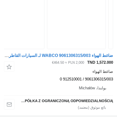
ضاغط الهواء WABCO 9061306315/003 لـ السيارات القاطرة Mercedes-Benz AXOR II 2 OM 906.930
TND 1,572.000
≈ €464.50
PLN 2,000
ضاغط الهواء
9061306315/003 / 912510001 0
بولندا، Michałów
QINDITO SPÓŁKA Z OGRANICZONĄ ODPOWIEDZIALNOŚCIĄ