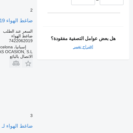
–
2
ضاغط الهواء 7422062019 لـ الشاحنات Renault Magnum
السعر عند الطلب
ضاغط الهواء
هل بعض عوامل التصفية مفقودة؟
7422062019
اقتراح تغيير
إسبانيا، Sant Pere Molanta, Barcelona
S OCASION, S.L.
الاتصال بالبائع
3
ضاغط الهواء لـ الشاحنات m E2