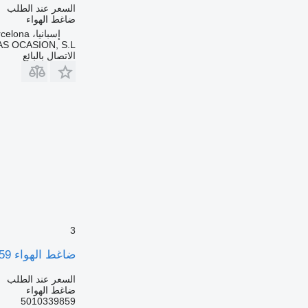
السعر عند الطلب
ضاغط الهواء
إسبانيا، Sant Pere Molanta, Barcelona
S OCASION, S.L.
الاتصال بالبائع
3
ضاغط الهواء 5010339859 لـ الشاحنات Renault Magnum
السعر عند الطلب
ضاغط الهواء
5010339859