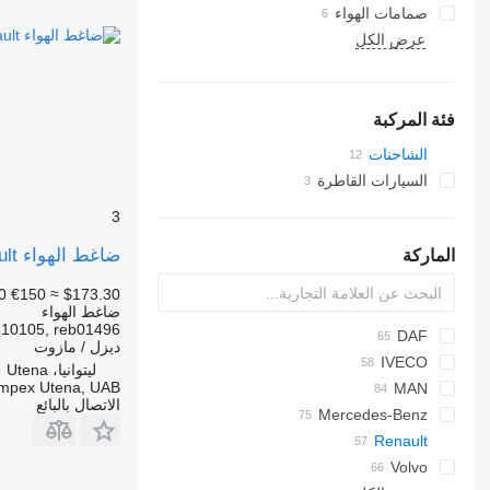
صمامات الهواء
عرض الكل
فئة المركبة
الشاحنات
السيارات القاطرة
3
ضاغط الهواء Renault مضخة ضاغط نظام التعليق الهوائي seb01455x00 لـ الشاحنات Renault Magnum
الماركة
0
€150
≈ $173.30
ضاغط الهواء
610105, reb01496
DAF
ديزل / مازوت
F-MAX
IVECO
CF
BF
ليتوانيا، Utena
Impex Utena, UAB
EuroCargo
LTM
LF
MAN
الاتصال بالبائع
Mercedes-Benz
EuroStar
F90
XF
Eurorider
A-Class
L2000
Atleon
Renault
XG
Eurotech
D-series
R-series
Actros
TGA
Volvo