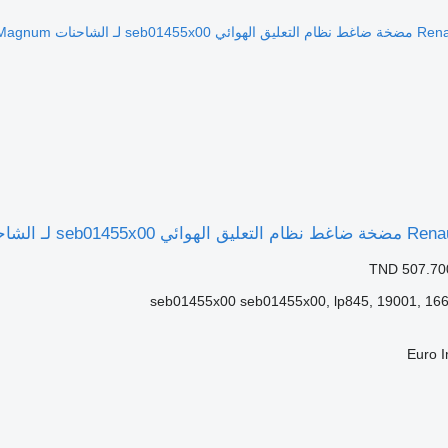
TND 507.70
seb01455x00 seb01455x00, lp845, 19001, 16
Euro 