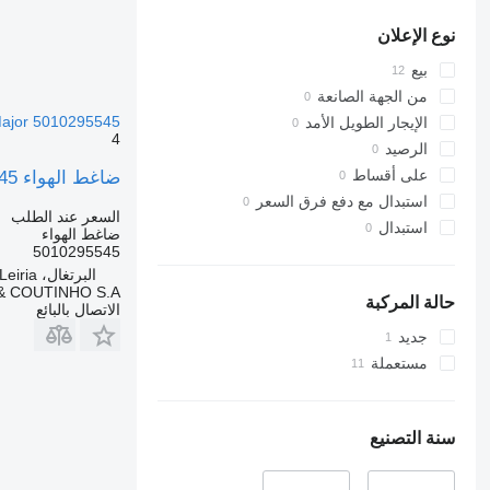
نوع الإعلان
بيع
من الجهة الصانعة
Magnum;Major 5010295545 لـ 
الإيجار الطويل الأمد
4
الرصيد
على أقساط
ضاغط الهواء Renault RVI Compressor de Ar LP4845 Magnum;Major 5010295545 لـ الشاحنات Renault
استبدال مع دفع فرق السعر
السعر عند الطلب
استبدال
ضاغط الهواء
5010295545
البرتغال، Leiria
& COUTINHO S.A.
حالة المركبة
الاتصال بالبائع
جديد
مستعملة
سنة التصنيع