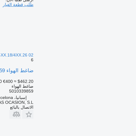
طلب قطعة الغيار
4XX.18/4XX.26 02 ->
6
ضاغط الهواء 5010339859 لـ الشاحنات Renault Magnum 4XX.18/4XX.26 02 ->
0
€400
≈ $462.20
ضاغط الهواء
5010339859
إسبانيا، Sant Pere Molanta, Barcelona
S OCASION, S.L.
الاتصال بالبائع