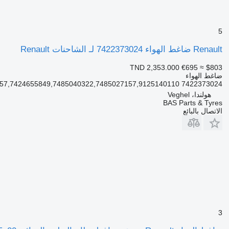
5
Renault ضاغط الهواء 7422373024 لـ الشاحنات Renault
TND 2,353.000
€695
≈ $803
ضاغط الهواء
7422373024 7422373024,7485021157,7424655849,7485040322,7485027157,9125140110
هولندا، Veghel
BAS Parts & Tyres
الاتصال بالبائع
3