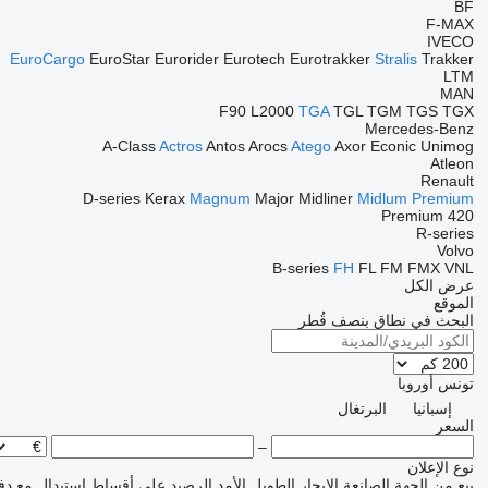
BF
F-MAX
IVECO
EuroCargo
EuroStar
Eurorider
Eurotech
Eurotrakker
Stralis
Trakker
LTM
MAN
F90
L2000
TGA
TGL
TGM
TGS
TGX
Mercedes-Benz
A-Class
Actros
Antos
Arocs
Atego
Axor
Econic
Unimog
Atleon
Renault
D-series
Kerax
Magnum
Major
Midliner
Midlum
Premium
Premium 420
R-series
Volvo
B-series
FH
FL
FM
FMX
VNL
عرض الكل
الموقع
البحث في نطاق بنصف قُطر
تونس
أوروبا
إسبانيا
البرتغال
السعر
–
نوع الإعلان
بيع
من الجهة الصانعة
الإيجار الطويل الأمد
الرصيد
على أقساط
استبدال مع دف