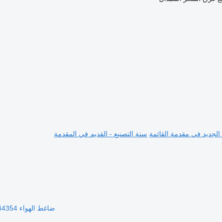
 الجديد في مقدمة القائمة
سنة التصنيع - القديم في المقدمة
ضاغط الهواء LP3861,144354 لـ الشاحنات Renault Midliner