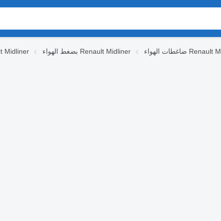
اء Renault Midliner
بضغط الهواء Renault Midliner
قطع الغيار iner