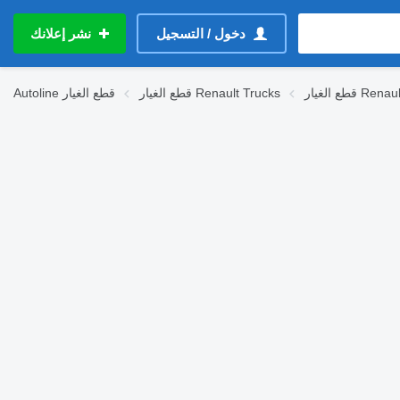
دخول / التسجيل
نشر إعلانك
Renault Midl
قطع الغيار Renault Trucks
قطع الغيار
Autoline