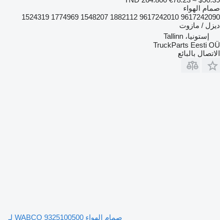
صمام الهواء
9617242090 9617242010 1882112 1548207 1774969 1524319
ديزل / مازوت
إستونيا، Tallinn
TruckParts Eesti OÜ
الاتصال بالبائع
صمام الهواء WABCO 9325100500 لـ