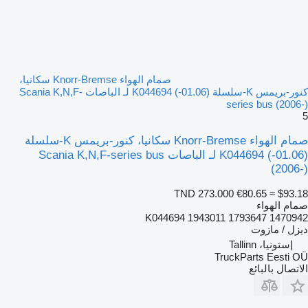
صمام الهواء Knorr-Bremse سكانيا،
كنور-بريمس K-سلسلة (01.06-) K044694 لـ الباصات Scania K,N,F-
series bus (2006-)
5
صمام الهواء Knorr-Bremse سكانيا، كنور-بريمس K-سلسلة
(01.06-) K044694 لـ الباصات Scania K,N,F-series bus
(2006-)
TND 273.000
€80.65
≈ $93.18
صمام الهواء
K044694 1943011 1793647 1470942
ديزل / مازوت
إستونيا، Tallinn
TruckParts Eesti OÜ
الاتصال بالبائع