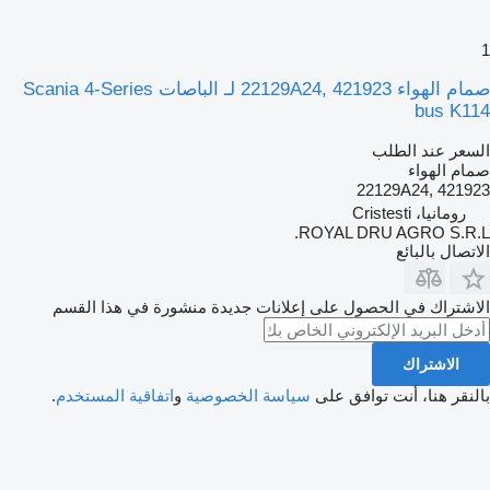
1
صمام الهواء 22129A24, 421923 لـ الباصات Scania 4-Series
bus K114
السعر عند الطلب
صمام الهواء
22129A24, 421923
رومانيا، Cristesti
ROYAL DRU AGRO S.R.L.
الاتصال بالبائع
الاشتراك في الحصول على إعلانات جديدة منشورة في هذا القسم
الاشتراك
بالنقر هنا، أنت توافق على
سياسة الخصوصية
و
اتفاقية المستخدم
.