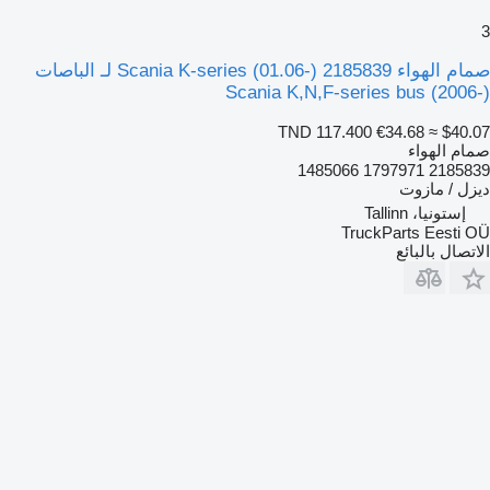
3
صمام الهواء Scania K-series (01.06-) 2185839 لـ الباصات
Scania K,N,F-series bus (2006-)
TND 117.400
€34.68
≈ $40.07
صمام الهواء
2185839 1797971 1485066
ديزل / مازوت
إستونيا، Tallinn
TruckParts Eesti OÜ
الاتصال بالبائع