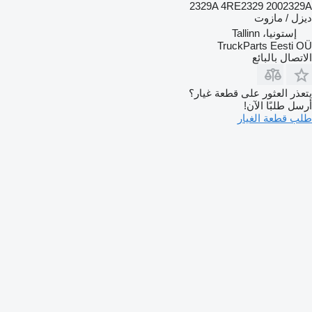
2329A 4RE2329 2002329A
ديزل / مازوت
إستونيا، Tallinn
TruckParts Eesti OÜ
الاتصال بالبائع
يتعذر العثور على قطعة غيار؟
أرسل طلبًا الآن!
طلب قطعة الغيار