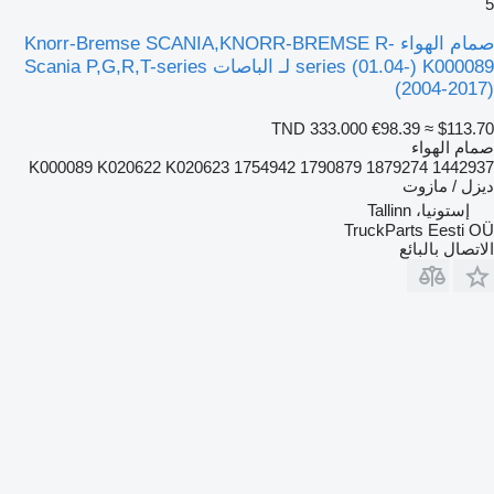
5
صمام الهواء Knorr-Bremse SCANIA,KNORR-BREMSE R-
series (01.04-) K000089 لـ الباصات Scania P,G,R,T-series
(2004-2017)
TND 333.000
€98.39
≈ $113.70
صمام الهواء
K000089 K020622 K020623 1754942 1790879 1879274 1442937
ديزل / مازوت
إستونيا، Tallinn
TruckParts Eesti OÜ
الاتصال بالبائع