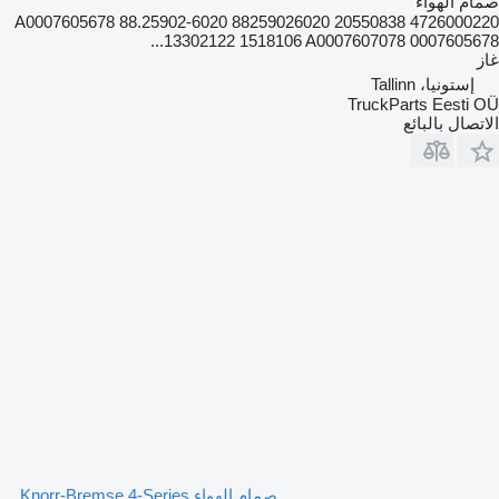
صمام الهواء
4726000220 20550838 A0007605678 88.25902-6020 88259026020
13302122 1518106 A0007607078 0007605678...
غاز
إستونيا، Tallinn
TruckParts Eesti OÜ
الاتصال بالبائع
صمام الهواء Knorr-Bremse 4-Series