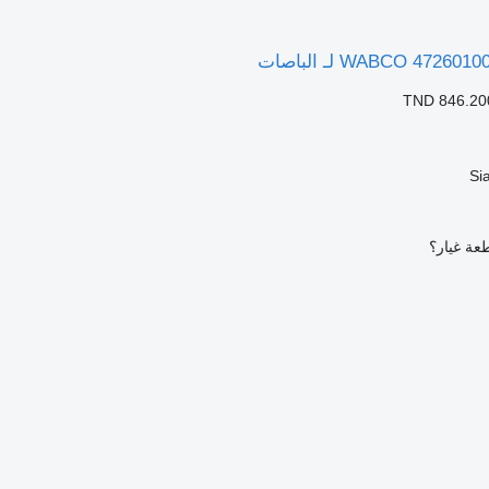
TND 846.20
Si
عة غيار؟