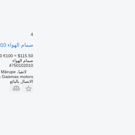
4
صمام الهواء WABCO 4750102010 لـ الباصات
0
€100
≈ $115.50
صمام الهواء
4750102010
لاتفيا، Mārupe
a Gaismas motors
الاتصال بالبائع