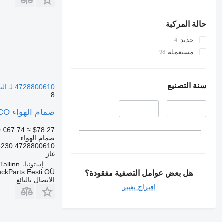
حالة المركبة
جديد
مستعملة
سنة التصنيع
4728800610 لـ الباصات MAN Lion's bus (1991-)
8
–
صمام الهواء WABCO مدينة الأسود a26 (01.98-12.13) 4728800610 لـ الباصات MAN Lion's bus (1991-)
0
€67.74
≈ $78.27
صمام الهواء
4728800610 81.25902-6230 81259026230 81.25902-9230 81259029230 81259026144 5010143097 81.25902-6144...
غاز
إستونيا، Tallinn
uckParts Eesti OÜ
هل بعض عوامل التصفية مفقودة؟
الاتصال بالبائع
اقتراح تغيير