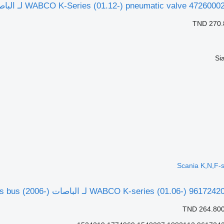
TND 270.
Si
Scania K,N,F-s
TND 264.80