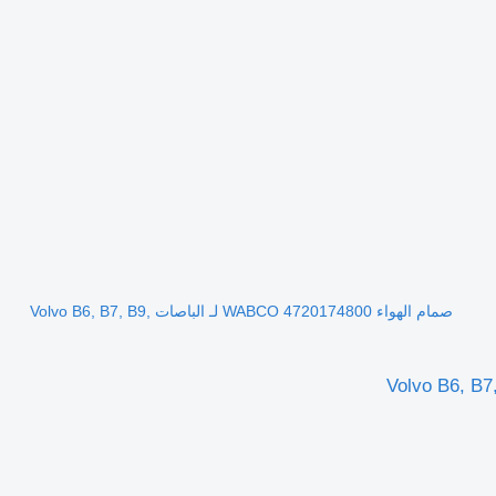
صمام الهواء WABCO 4720174800 لـ الباصات Volvo B6, B7, B9,