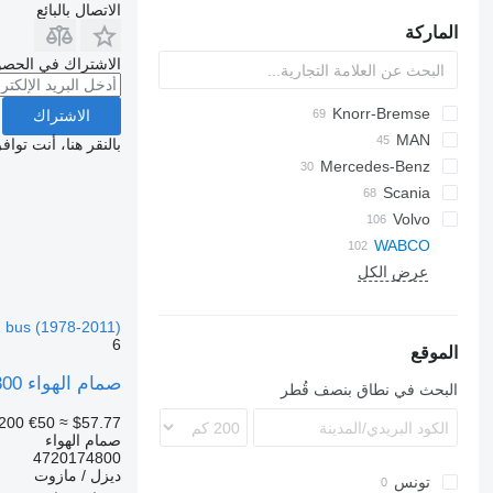
الاتصال بالبائع
الماركة
الاشتراك في الحصو
Knorr-Bremse
Futura
Axer
SB
الاشتراك
Citelis
MAN
بالنقر هنا، أنت توا
Mercedes-Benz
A-series
Domino
Lion's series
Cityliner
Evadys
Citaro
Scania
K-series
T-series
Skyliner
Karosa
Intouro
Alpino
Volvo
Tourismo
Recreo
Urbino
8700
WABCO
عرض الكل
Travego
B-series
 bus (1978-2011)
6
الموقع
صمام الهواء WABCO 4720174800 لـ الباصات Volvo B6, B7, B9, B10, B12 bus (1978-2011)
البحث في نطاق بنصف قُطر
200
€50
≈ $57.77
صمام الهواء
4720174800
ديزل / مازوت
تونس