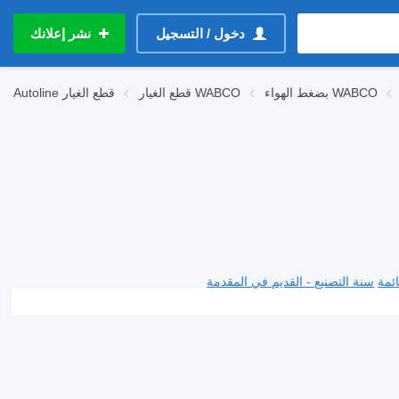
دخول / التسجيل
نشر إعلانك
بضغط الهواء WABCO
قطع الغيار WABCO
قطع الغيار
Autoline
ئمة
سنة التصنيع - القديم في المقدمة