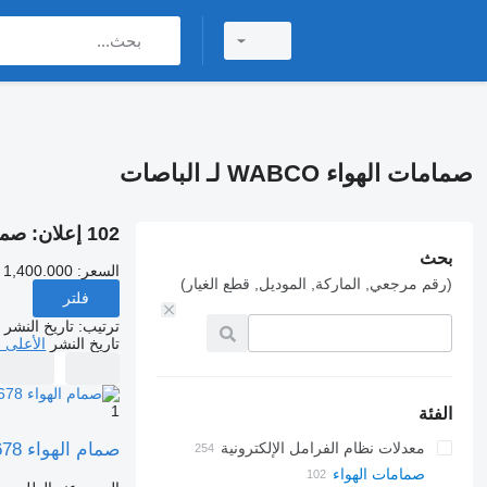
صمامات الهواء WABCO لـ الباصات
102 إعلان:
صمامات 
بحث
السعر:
 1,400.000
(رقم مرجعي, الماركة, الموديل, قطع الغيار)
فلتر
ترتيب
:
تاريخ النشر
تاريخ النشر
الأعلى 
1
الفئة
صمام الهواء WABCO A0007605678 لـ الباصات Volvo
معدلات نظام الفرامل الإلكترونية
صمامات الهواء