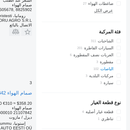
السعر عند الطلب
ضاغطات الهواء
صمام الهواء
605678, 8825902
عرض الكل
رومانيا، Cristesti
DRU AGRO S.R.L.
الاتصال بالبائع
فئة المركبة
الشاحنات
السيارات القاطرة
العربات نصف المقطورة
مقطورة
الباصات
مركبات البلدية
3
سيارة
سيارة بلدية
شاحنات جمع ونقل النفايات
صمام الهواء WABCO B7R (01.06-) 21107842 لـ الباصات Volvo B7, B8, B9, B12 bus (2005-)
نوع قطعة الغيار
0
€310
≈ $358.20
صمام الهواء
قطعة غيار أصلية
21107842 4613300010
ديزل / مازوت
تناظري
إستونيا، Rummu
 AUTO EESTI OÜ