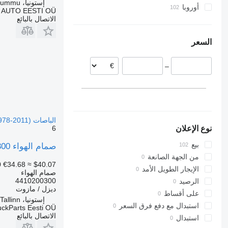
إستونيا، Rummu
أوروبا
 AUTO EESTI OÜ
الاتصال بالبائع
إستونيا
لاتفيا
السعر
رومانيا
إيطاليا
–
الباصات Volvo B6, B7, B9, B10, B12 bus (1978-2011)
6
نوع الإعلان
بيع
صمام الهواء WABCO B12B (01.97-12.11) 4410200300 لـ الباصات Volvo B6, B7, B9, B10, B12 bus (1978-2011)
من الجهة الصانعة
0
€34.68
≈ $40.07
الإيجار الطويل الأمد
صمام الهواء
4410200300
الرصيد
ديزل / مازوت
على أقساط
إستونيا، Tallinn
استبدال مع دفع فرق السعر
uckParts Eesti OÜ
الاتصال بالبائع
استبدال