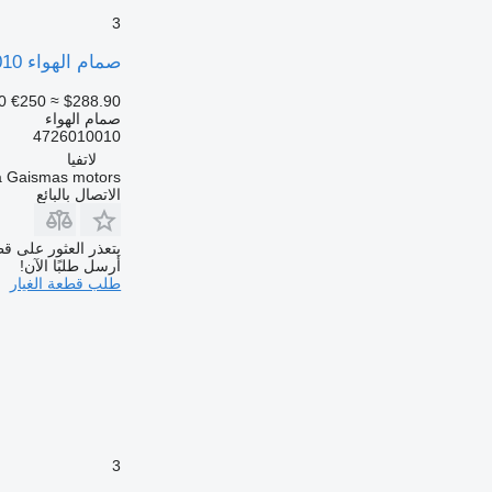
3
صمام الهواء WABCO 4726010010 لـ الباصات
0
€250
≈ $288.90
صمام الهواء
4726010010
لاتفيا
a Gaismas motors
الاتصال بالبائع
يتعذر العثور على قط
أرسل طلبًا الآن!
طلب قطعة الغيار
3