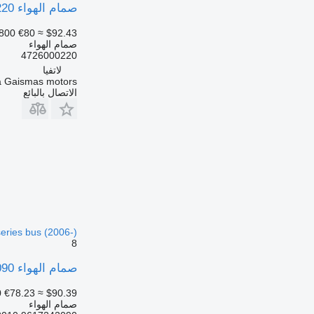
صمام الهواء WABCO K-Series (01.12-) pneumatic valve 4726000220 لـ الباصات Volvo
800
€80
≈ $92.43
صمام الهواء
4726000220
لاتفيا
a Gaismas motors
الاتصال بالبائع
eries bus (2006-)
8
صمام الهواء WABCO K-series (01.06-) 9617242090 لـ الباصات Scania K,N,F-series bus (2006-)
0
€78.23
≈ $90.39
صمام الهواء