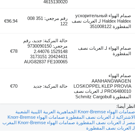
4615130020
صمام الهواء ускорительный
رقم مرجعي: 351 008
Haldex Haldex لـ العربات نصف
€96.94
122
رة 351008122
حالة المركبة: جديد، رقم
مرجعي: 9730090150
 الهواء لـ العربات نصف
€78
1529148 2.44076
قطورة
20424431 3173151
AUG82837 FE100065
 الهواء
AANHANGWAG
LOSKOPPEL KLEP PRO
حالة المركبة: جديد
€70
PRO6480010 لـ العربات نصف
Schmitz Cargobull
يضا:
صمامات الهواء Knorr-Bremse الجماهيرية العربية الليبية الشعبية
راكية لـ العربات نصف المقطورة
صمامات الهواء Knorr-Bremse
ـ العربات نصف المقطورة
صمامات الهواء Knorr-Bremse المغرب
عربات نصف المقطورة