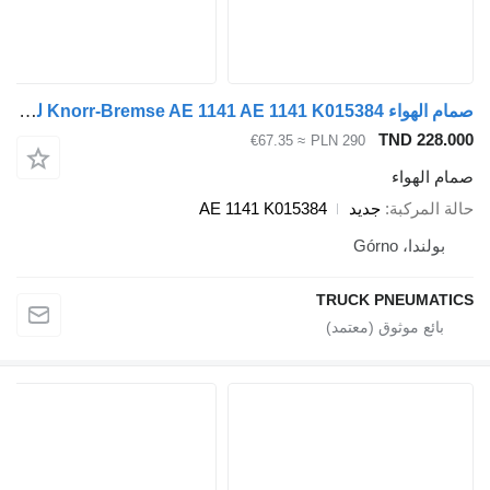
صمام الهواء Knorr-Bremse AE 1141 AE 1141 K015384 لـ العربات نصف المقطورة
TND 228.
≈ €67.35
PLN 290
م الهواء
ة المركبة
جديد
AE 1141 K015384
بولندا، Górno
TRUCK PNEUMAT