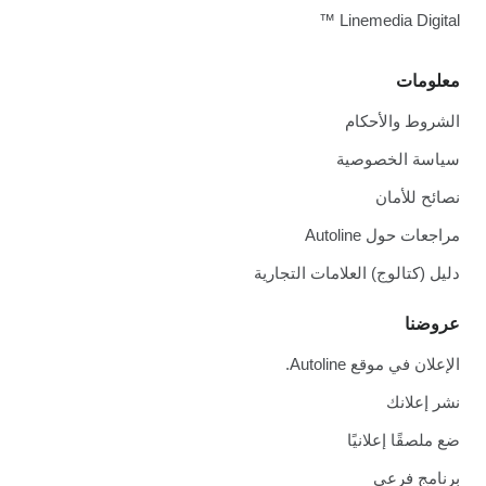
Linemedia Digital
لومات
شروط والأحكام
اسة الخصوصية
ائح للأمان
جعات حول Autoline
يل (كتالوج) العلامات التجارية
وضنا
علان في موقع Autoline.
ر إعلانك
 ملصقًا إعلانيًا
نامج فرعي