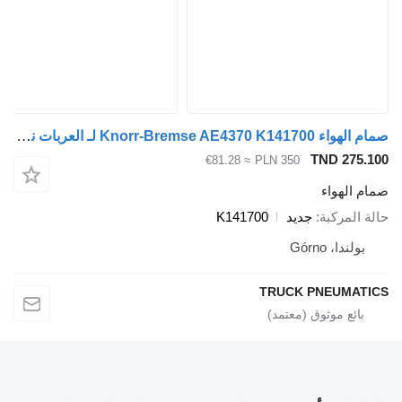
صمام الهواء Knorr-Bremse AE4370 K141700 لـ العربات نصف المقطورة
TND 275.
≈ €81.28
PLN 350
م الهواء
ة المركبة
جديد
K141700
بولندا، Górno
TRUCK PNEUMAT