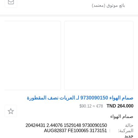
 9730090150 لـ العربات نصف المقطورة
TND 264.
≈ $90.12
€78
م الهواء
ة
9730090150 1529148 2.44076 20424431
ركبة
3173151 AUG82837 FE100065
د