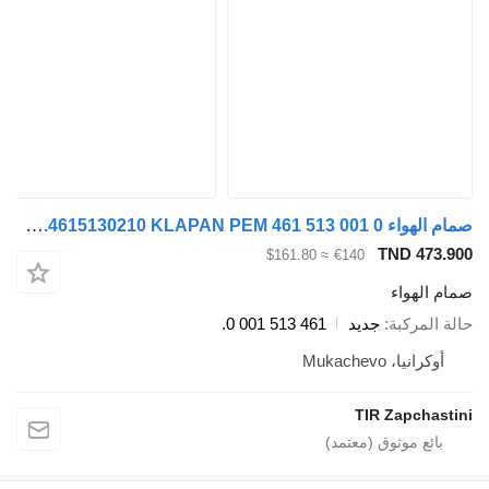
صمام الهواء WABCO 461 513 000 0. 4615130000. 4615130010.4615130210 KLAPAN PEM 461 513 001 0. لـ العربات نصف المقطورة WABCO
TND 473.
≈ $161.80
€140
م الهواء
ة المركبة
جديد
461 513 001 0.
أوكرانيا، Mukachevo
TIR Zapchast