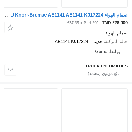
صمام الهواء Knorr-Bremse AE1141 AE1141 K017224 لـ العربات نصف المقطورة Knorr-Bremse
TND 228.
≈ €67.35
PLN 290
م الهواء
ة المركبة
جديد
AE1141 K017224
بولندا، Górno
TRUCK PNEUMAT