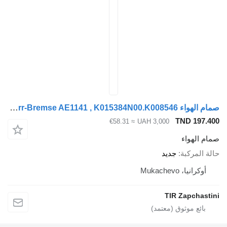
صمام الهواء Knorr-Bremse AE1141 , K015384N00.K008546 لـ العربات نصف المقطورة
TND 197.
≈ €58.31
UAH 3,000
م الهواء
ة المركبة
جديد
أوكرانيا، Mukachevo
TIR Zapchast