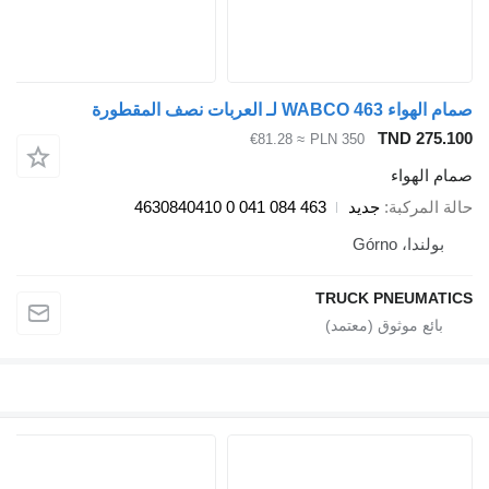
 WABCO 463 لـ العربات نصف المقطورة
TND 275.
≈ €81.28
PLN 350
م الهواء
ة المركبة
جديد
463 084 041 0 4630840410
بولندا، Górno
TRUCK PNEUMAT