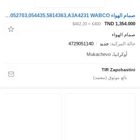
صمام الهواء Schwarzmüller 4729051140,052703,054435,5814363,A3A4231 WABCO لـ العربات نصف المقطورة Schwarzmüller SCHMITZ.KOGEL
TND 1,354.
≈ $462.20
€400
م الهواء
ة المركبة
جديد
4729051140
أوكرانيا، Mukachevo
TIR Zapchast