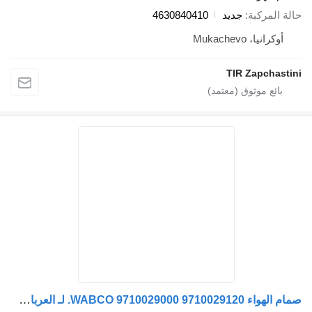
ة المركبة
جديد
4630840410
أوكرانيا، Mukachevo
TIR Zapchast
صمام الهواء WABCO 9710029000 9710029120. لـ العربات نصف المقطورة WABCO