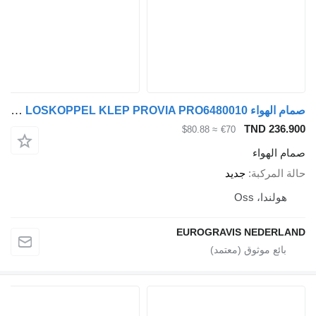
صمام الهواء AANHANGWAGEN LOSKOPPEL KLEP PROVIA PRO6480010 لـ العربات نصف المقطورة Schmitz Cargobull
TND 236.
≈ $80.88
€70
م الهواء
ة المركبة
جديد
هولندا، Oss
EUROGRAVIS NEDERL