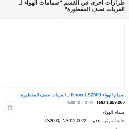
ازات أخرى في القسم "صمامات الهواء لـ
عربات نصف المقطورة"
Knorr LS2000 لـ العربات نصف المقطورة
TND 1,659.
≈ $566.10
€490
م الهواء
ة المركبة
جديد
LS2000, INS012-0022