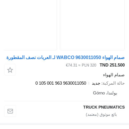
WABCO 963001105 لـ العربات نصف المقطورة
TND 251.
≈ €74.31
PLN 320
م الهواء
ة المركبة
جديد
9630011050 963 001 105 0
بولندا، Górno
TRUCK PNEUMAT