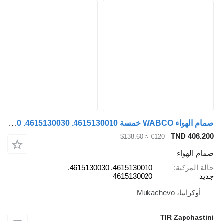
صمام الهواء WABCO خمسة 4615130010. 4615130030. 4615130020 لـ العربات نصف المقطورة
TND 406.
≈ $138.60
€120
م الهواء
ة المركبة
4615130010. 4615130030.
د
4615130020
أوكرانيا، Mukachevo
TIR Zapchast