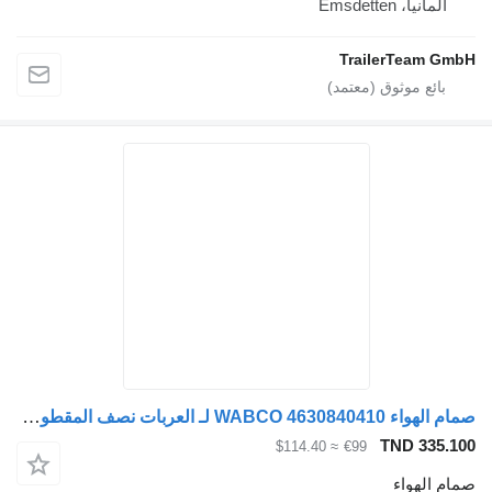
ألمانيا، Emsdetten
TrailerTeam G
صمام الهواء WABCO 4630840410 لـ العربات نصف المقطورة WABCO
TND 335.
≈ $114.40
€99
م الهواء