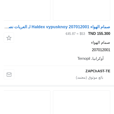
صمام الهواء Haldex vypusknoy 207012001 لـ العربات نصف المقطورة 207012001
TND 155.
≈ €45.87
$53
م الهواء
207012
أوكرانيا، Ternopil
ZAPChAST