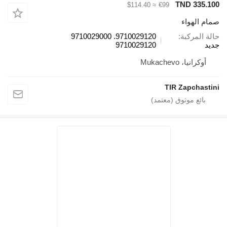
TND 335.
≈ $114.40
€99
م الهواء
ة المركبة
9710029120. 9710029000
د
9710029120
أوكرانيا، Mukachevo
TIR Zapchast