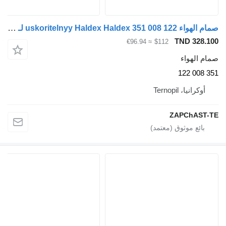
صمام الهواء uskoritelnyy Haldex Haldex 351 008 122 لـ العربات نصف المقطورة 351008122
TND 328.
≈ €96.94
$112
م الهواء
35
أوكرانيا، Ternopil
ZAPChAST