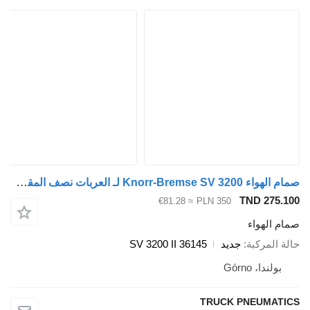
صمام الهواء Knorr-Bremse SV 3200 لـ العربات نصف المقطورة Knorr-Bremse
TND 275.
≈ €81.28
PLN 350
م الهواء
ة المركبة
جديد
SV 3200 II 36145
بولندا، Górno
TRUCK PNEUMAT