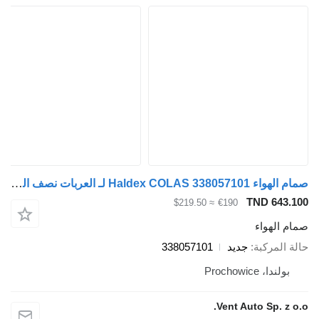
صمام الهواء Haldex COLAS 338057101 لـ العربات نصف المقطورة
TND 643.
≈ $219.50
€190
م الهواء
ة المركبة
جديد
338057101
بولندا، Prochowice
Vent Auto Sp. z o