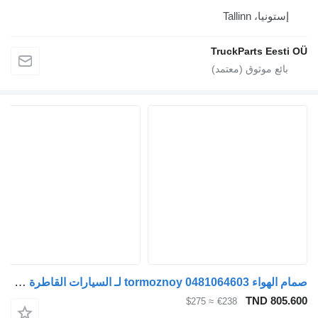
إستونيا، Tallinn
TruckParts Eesti O
صمام الهواء tormoznoy 0481064603 لـ السيارات القاطرة Bosch 0481064603 1324664
TND 805.60
≈ $275
€238