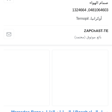
مام الهواء
0481064603, 132466
أوكرانيا، Ternopil
ZAPChAST-T