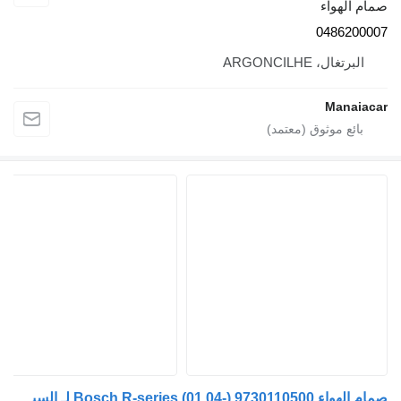
مام الهواء
048620000
البرتغال، ARGONCILHE
Manaiaca
صمام الهواء Bosch R-series (01.04-) 9730110500 لـ السيارات القاطرة Scania P,G,R,T-series (2004-2017)