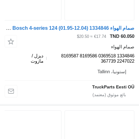
صمام الهواء Bosch 4-series 124 (01.95-12.04) 1334846 لـ السيارات القاطرة Scania 4-series (1995-2006)
TND 60.05
≈ $20.50
€17.74
مام الهواء
1334846 0369518 8169586 8169587
ديزل /
2247022 36773
مازوت
إستونيا، Tallinn
TruckParts Eesti O