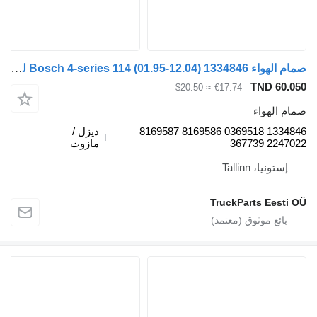
صمام الهواء Bosch 4-series 114 (01.95-12.04) 1334846 لـ السيارات القاطرة Scania 4-series (1995-2006)
TND 60.05
≈ $20.50
€17.74
مام الهواء
1334846 0369518 8169586 8169587
ديزل /
2247022 36773
مازوت
إستونيا، Tallinn
TruckParts Eesti O