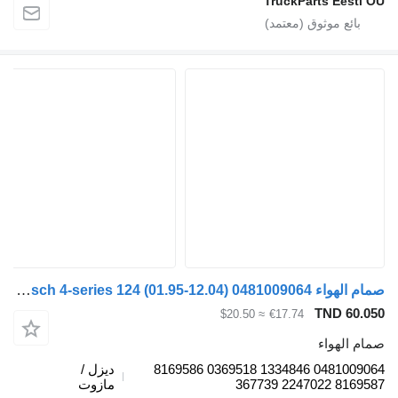
TruckParts Eesti O
صمام الهواء Bosch 4-series 124 (01.95-12.04) 0481009064 لـ السيارات القاطرة Scania 4-series (1995-2006)
TND 60.05
≈ $20.50
€17.74
مام الهواء
0481009064 1334846 0369518 8169586
ديزل /
8169587 2247022 3677
مازوت