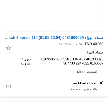
صمام الهواء Bosch 4-series 114 (01.95-12.04) 0481009029 لـ السيارات القاطرة Scania 4-series (1995-2006)
TND 60.05
≈ $20.50
€17.74
مام الهواء
0481009029 1334846 0369518 8169586
ديزل /
8169587 2247022 3677
مازوت
إستونيا، Tallinn
TruckParts Eesti O