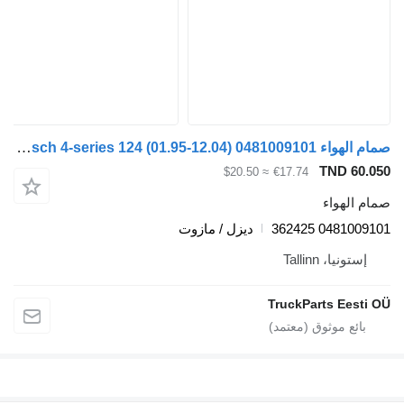
صمام الهواء Bosch 4-series 124 (01.95-12.04) 0481009101 لـ السيارات القاطرة Scania 4-series (1995-2006)
TND 60.05
≈ $20.50
€17.74
مام الهواء
0481009101 36242
ديزل / مازوت
إستونيا، Tallinn
TruckParts Eesti O