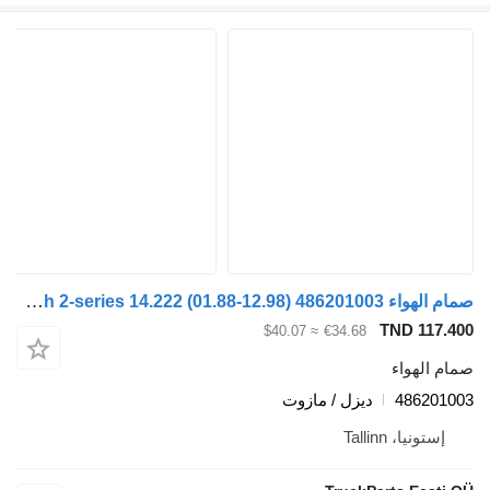
صمام الهواء Bosch 2-series 14.222 (01.88-12.98) 486201003 لـ السيارات القاطرة MAN 2-series (1986-1998)
TND 117.40
≈ $40.07
€34.68
مام الهواء
48620100
ديزل / مازوت
إستونيا، Tallinn