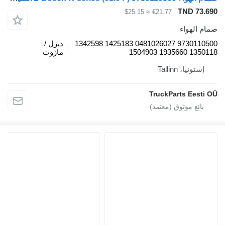
TND 73.69
≈ $25.15
€21.77
مام الهواء
9730110500 0481026027 1425183 1342598
ديزل /
1350118 1935660 15049
مازوت
إستونيا، Tallinn
TruckParts Eesti O