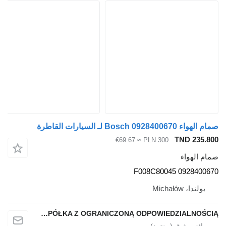
م الهواء Bosch 0928400670 لـ السيارات القاطرة
TND 235.80
≈ €69.67
PLN 300
مام الهواء
0928400670 F008C800
بولندا، Michałów
QINDITO SPÓŁKA Z OGRANICZONĄ ODPOWIEDZIALNOŚCIĄ