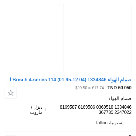
صمام الهواء Bosch 4-series 114 (01.95-12.04) 1334846 لـ السيارات القاطرة Scania 4-series (1995-2006)
TND 60.05
≈ $20.50
€17.74
مام الهواء
1334846 0369518 8169586 8169587
ديزل /
2247022 36773
مازوت
إستونيا، Tallinn