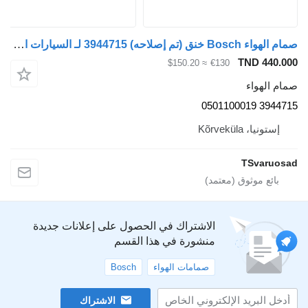
صمام الهواء Bosch خنق (تم إصلاحه) 3944715 لـ السيارات القاطرة Volvo FM9
TND 440.00
≈ $150.20
€130
مام الهواء
3944715 05011000
إستونيا، Kõrveküla
TSvaruosa
الاشتراك في الحصول على إعلانات جديدة
منشورة في هذا القسم
صمامات الهواء
Bosch
الاشتراك