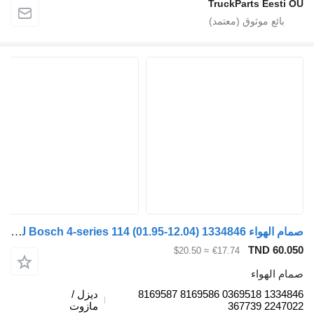
TruckParts Eesti O
صمام الهواء Bosch 4-series 114 (01.95-12.04) 1334846 لـ السيارات القاطرة Scania 4-series (1995-2006)
TND 60.05
≈ $20.50
€17.74
مام الهواء
1334846 0369518 8169586 8169587
ديزل /
2247022 36773
مازوت