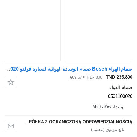
صمام الهواء Bosch صمام الوسادة الهوائية لسيارة فولفو FM FH 12 13 0501100020 لـ السيارات القاطرة
TND 235.80
≈ €69.67
PLN 300
مام الهواء
050110002
بولندا، Michałów
QINDITO SPÓŁKA Z OGRANICZONĄ ODPOWIEDZIALNOŚCIĄ