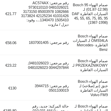
رقم مرجعي: AC574AX
صمام الهواء Bosch 95
9730110110 0481026021
(01.87-12.98) لـ
3173150 85003978 1082666
السيارات القاطرة DAF
€21.77
3173824 42125234 41031426
45, 55, 65, 75, 85, 
1340470 1505410...، وقود:
(1987-1998
ديزل / مازوت
صمام الهواء Bosch
OM934LA لـ السيارات
رقم مرجعي: 1837001405
€58.06
القاطرة Mercedes-
Ben
صمام الهواء Bosch
رقم مرجعي: 0481026023,
PRZEKAŹNIKOWY لـ
€23.22
0044297844 0481026023
لسيارات القاطرة
صمام الهواء Bosch
نق (تم إصلاحه) لـ
رقم مرجعي: 3944715
€130
لسيارات القاطرة
0501100019
Volvo FM
صمام الهواء Bosch لـ
حالة المركبة: جديد، رقم
لسيارات القاطرة
مرجعي: 0 444 031 010 ,
€185.80