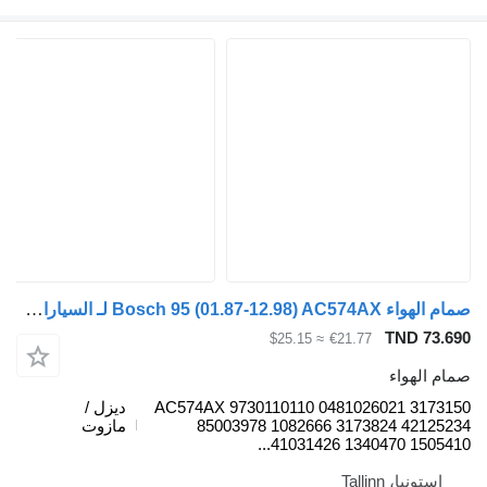
صمام الهواء Bosch 95 (01.87-12.98) AC574AX لـ السيارات القاطرة DAF 45, 55, 65, 75, 85, 95 (1987-1998)
TND 73.69
≈ $25.15
€21.77
مام الهواء
AC574AX 9730110110 0481026021 317315
ديزل /
85003978 1082666 3173824 4212523
مازوت
41031426 1340470 1505410..
إستونيا، Tallinn