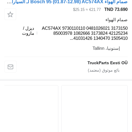
صمام الهواء Bosch 95 (01.87-12.98) AC574AX لـ السيارات القاطرة DAF 45, 55, 65, 75, 85, 95 (1987-1998)
TND 73.69
≈ $25.15
€21.77
مام الهواء
AC574AX 9730110110 0481026021 317315
ديزل /
85003978 1082666 3173824 4212523
مازوت
41031426 1340470 1505410..
إستونيا، Tallinn
TruckParts Eesti O