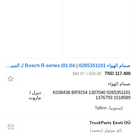
صمام الهواء Bosch R-series (01.04-) 0265351101 لـ السيارات القاطرة Scania P,G,R,T-series (2004-2017)
TND 117.40
≈ $40.07
€34.68
مام الهواء
0265351101 K038438 BR9154 1307040
ديزل /
1376793 151858
مازوت
إستونيا، Tallinn
TruckParts Eesti O