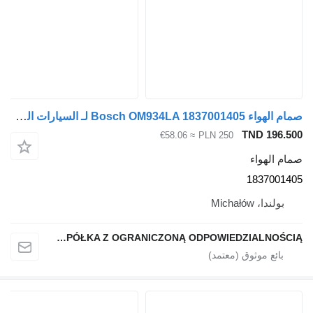
صمام الهواء Bosch OM934LA 1837001405 لـ السيارات القاطرة Mercedes-Benz
TND 196.50
≈ €58.06
PLN 250
مام الهواء
183700140
بولندا، Michałów
QINDITO SPÓŁKA Z OGRANICZONĄ ODPOWIEDZIALNOŚCIĄ