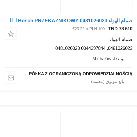
صمام الهواء Bosch PRZEKAŹNIKOWY 0481026023 لـ السيارات القاطرة
TND 78.61
≈ €23.22
PLN 100
مام الهواء
0481026023, 0044297844 04810260
بولندا، Michałów
QINDITO SPÓŁKA Z OGRANICZONĄ ODPOWIEDZIALNOŚCIĄ