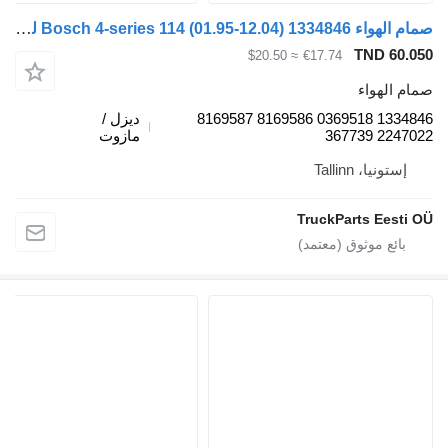
صمام الهواء Bosch 4-series 114 (01.95-12.04) 1334846 لـ السيارات القاطرة Scania 4-series (1995-2006)
TND 60.05
≈ $20.50
€17.74
مام الهواء
1334846 0369518 8169586 8169587
ديزل /
2247022 36773
مازوت
إستونيا، Tallinn
TruckParts Eesti O