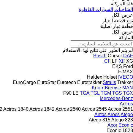
فئة المركبة
الشاحنات
السيارات القاطرة
عرض الكل
نوع قطعة الغيار
قطعة غيار أصلية
عرض الكل
الماركة
لم يتم العثور على نتائج لهذا الاستعلام
Bosch
Cursor
DAF
CF
LF
XF
XG
EKS
Ford
F-MAX
Haldex
Holset
IVECO
EuroCargo
EuroStar
Eurotech
Eurotrakker
Stralis
Trakker
Knorr-Bremse
MAN
F90
LE
TGA
TGL
TGM
TGS
TGX
Mercedes-Benz
Actros
32
Actros 1840
Actros 1842
Actros 2540
Actros 2545
Actros 2551
Antos
Arocs
Atego
Atego 815
Atego 823
Axor
Econic
Econic 1828