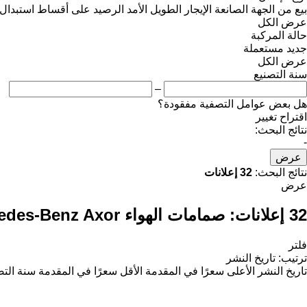
بيع
من الجهة الصانعة
الإيجار الطويل الأمد
الرصيد
على أقساط
استبدال
عرض الكل
حالة المركبة
جديد
مستعملة
عرض الكل
سنة التصنيع
–
هل بعض عوامل التصفية مفقودة؟
اقتراح تغيير
نتائج البحث:
-
عرض
نتائج البحث:
32 إعلانات
عرض
32 إعلانات:
صمامات الهواء Mercedes-Benz Axor لـ السيارات القاطرة
فلتر
ترتيب
:
تاريخ النشر
تاريخ النشر
الأعلى سعرًا في المقدمة
الأقل سعرًا في المقدمة
سنة التص