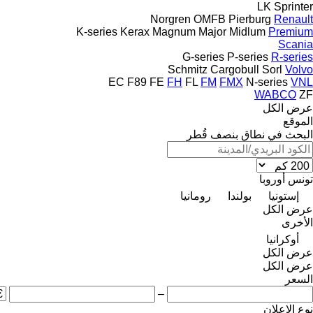
LK
Sprinter
Norgren
OMFB
Pierburg
Renault
K-series
Kerax
Magnum
Major
Midlum
Premium
Scania
G-series
P-series
R-series
Schmitz Cargobull
Sorl
Volvo
EC
F89
FE
FH
FL
FM
FMX
N-series
VNL
WABCO
ZF
عرض الكل
الموقع
البحث في نطاق بنصف قُطر
تونس
أوروبا
إستونيا
بولندا
رومانيا
عرض الكل
الأخرى
أوكرانيا
عرض الكل
عرض الكل
السعر
–
نوع الإعلان