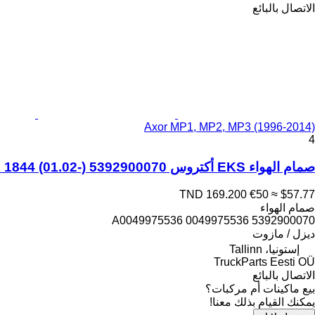
الاتصال بالبائع
Axor MP1, MP2, MP3 (1996-2014)
4
صمام الهواء EKS أكتروس mp2/mp3 1844 (01.02-) 5392900070 لـ السيارات القاطرة Mercedes-Benz Actros, Axor MP1, MP2, MP3 (1996-2014)
TND 169.200
€50
≈ $57.77
صمام الهواء
5392900070 A0049975536 0049975536
ديزل / مازوت
إستونيا، Tallinn
TruckParts Eesti OÜ
الاتصال بالبائع
بيع ماكينات أم مركبات؟
يمكنك القيام بذلك معنا!