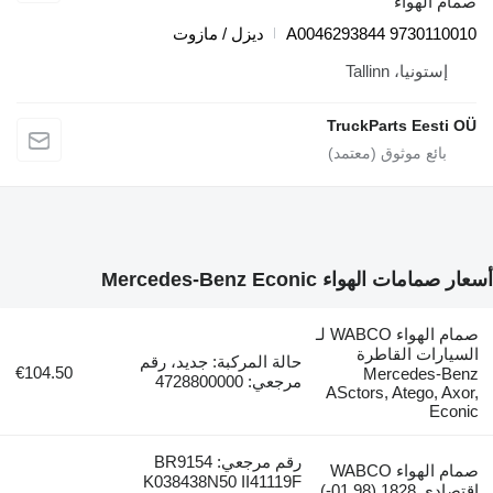
صمام الهواء
9730110010 A0046293844
ديزل / مازوت
إستونيا، Tallinn
TruckParts Eesti OÜ
أسعار صمامات الهواء Mercedes-Benz Econic
صمام الهواء WABCO لـ
السيارات القاطرة
حالة المركبة: جديد، رقم
€104.50
Mercedes-Benz
مرجعي: 4728800000
ASctors, Atego, Axor,
Econic
رقم مرجعي: BR9154
صمام الهواء WABCO
K038438N50 II41119F
اقتصادي 1828 (01.98-)