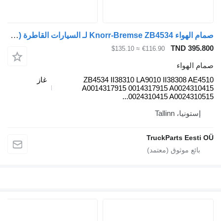
صمام الهواء Knorr-Bremse ZB4534 لـ السيارات القاطرة Mercedes-Benz Econic (1998-2014)
TND 395.800
≈ $135.10
€116.90
صمام الهواء
ZB4534 II38310 LA9010 II38308 AE4510
غاز
A0014317915 0014317915 A0024310415
0024310415 A0024310515...
إستونيا، Tallinn
TruckParts Eesti OÜ