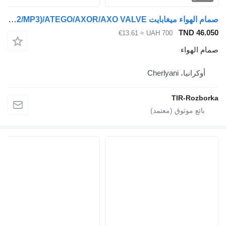
صمام الهواء ميغابايت ACTROS/ACTROS (MP2/MP3)/ATEGO/AXOR/AXO VALVE لـ السيارات القاطرة Mercedes-Benz Axor, Actros, Econic, Atego
TND 46.050
≈ €13.61
UAH 700
صمام الهواء
أوكرانيا، Cherlyani
TIR-Rozborka