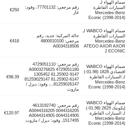
صمام الهواء لـ
رقم مرجعي: 77701132، وقود:
السيارات القاطرة
€250
غاز
Mercedes-Benz
Econic (1998-2014)
صمام الهواء WABCO لـ
حالة المركبة: جديد، رقم
السيارات القاطرة
مرجعي: 4800010100
€418
Mercedes-Benz
A0034318506
ATEGO AXOR AXOR
2 ECONIC
رقم مرجعي: 4729051110
صمام الهواء WABCO
4729051180 A0003276825
اقتصادي 1828 (01.98-)
1305452 81.25902-9147
لـ السيارات القاطرة
€98.39
81259029147 81.25902-6147
Mercedes-Benz
81259026147...، وقود: ديزل /
Econic (1998-2014)
مازوت
صمام الهواء WABCO
رقم مرجعي: 4613192740
إيكونيك 2629 (01.98-)
A0044316205 0044316205
€120.97
لـ السيارات القاطرة
A0044314905 0044314905
Mercedes-Benz
1517495، وقود: ديزل / مازوت
Econic (1998-2014)