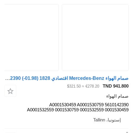
صمام الهواء Mercedes-Benz اقتصادي 1828 (01.98-) 5610142390 لـ السيارات القاطرة Mercedes-Benz Econic (1998-2014)
TND 941.800
≈ $321.50
€278.20
صمام الهواء
5610142390 A0001530459 A0001530759
A0001532559 0001530759 0001532559 0001530459
إستونيا، Tallinn