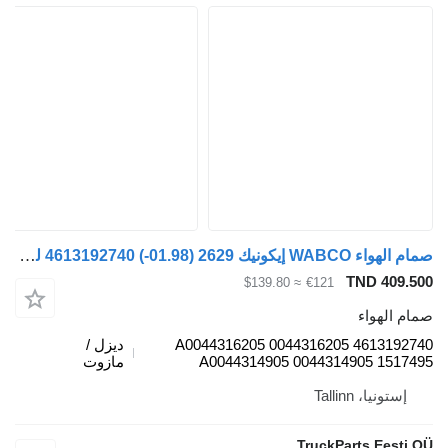
صمام الهواء WABCO إيكونيك 2629 (01.98-) 4613192740 لـ السيارات القاطرة Mercedes-Benz Econic (1998-2014)
TND 409.500
≈ $139.80
€121
صمام الهواء
4613192740 A0044316205 0044316205
ديزل /
A0044314905 0044314905 1517495
مازوت
إستونيا، Tallinn
TruckParts Eesti OÜ