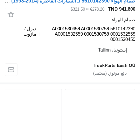
صمام الهواء 5610142390 لـ السيارات القاطرة Mercedes-Benz Econic (1998-2014)
TND 941.800
≈ $321.50
€278.20
صمام الهواء
5610142390 A0001530459 A0001530759
ديزل /
A0001532559 0001530759 0001532559
مازوت
0001530459
إستونيا، Tallinn
TruckParts Eesti OÜ