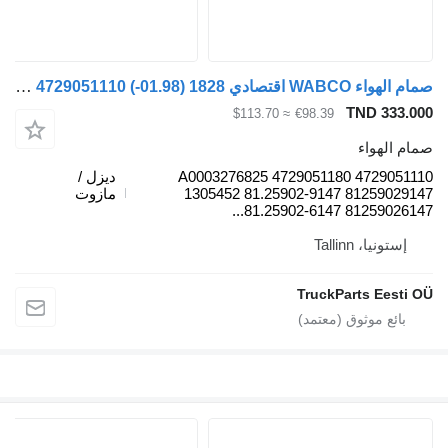
صمام الهواء WABCO اقتصادي 1828 (01.98-) 4729051110 لـ السيارات القاطرة Mercedes-Benz Econic (1998-2014)
TND 333.000
≈ $113.70
€98.39
صمام الهواء
4729051110 4729051180 A0003276825
ديزل /
1305452 81.25902-9147 81259029147
مازوت
81.25902-6147 81259026147...
إستونيا، Tallinn
TruckParts Eesti OÜ