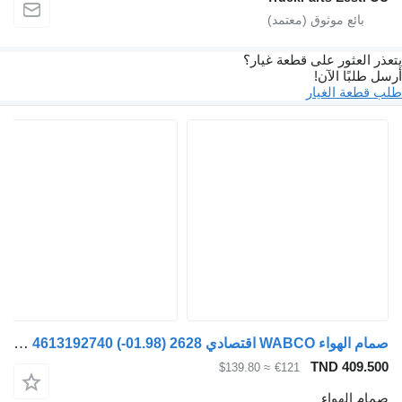
يتعذر العثور على قطعة غيار؟
أرسل طلبًا الآن!
طلب قطعة الغيار
صمام الهواء WABCO اقتصادي 2628 (01.98-) 4613192740 لـ السيارات القاطرة Mercedes-Benz Econic (1998-2014)
TND 409.500
≈ $139.80
€121
صمام الهواء