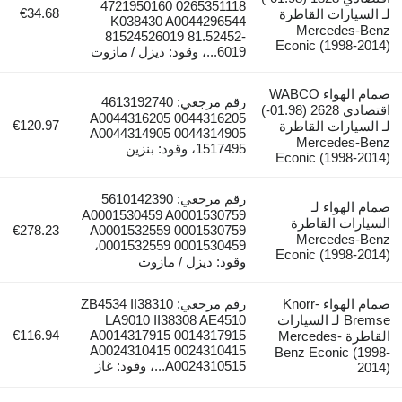
4721950160 0265351118
€34.68
لـ السيارات القاطرة
K038430 A0044296544
Mercedes-Benz
81524526019 81.52452-
Econic (1998-2014)
6019...، وقود: ديزل / مازوت
صمام الهواء WABCO
رقم مرجعي: 4613192740
اقتصادي 2628 (01.98-)
A0044316205 0044316205
€120.97
لـ السيارات القاطرة
A0044314905 0044314905
Mercedes-Benz
1517495، وقود: بنزين
Econic (1998-2014)
رقم مرجعي: 5610142390
صمام الهواء لـ
A0001530459 A0001530759
السيارات القاطرة
€278.23
A0001532559 0001530759
Mercedes-Benz
0001532559 0001530459،
Econic (1998-2014)
وقود: ديزل / مازوت
صمام الهواء Knorr-
رقم مرجعي: ZB4534 II38310
Bremse لـ السيارات
LA9010 II38308 AE4510
€116.94
A0014317915 0014317915
القاطرة Mercedes-
A0024310415 0024310415
Benz Econic (1998-
A0024310515...، وقود: غاز
2014)