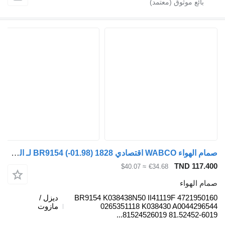
صمام الهواء WABCO اقتصادي 1828 (01.98-) BR9154 لـ السيارات القاطرة Mercedes-Benz Econic (1998-2014)
TND 117.400
≈ $40.07
€34.68
صمام الهواء
BR9154 K038438N50 II41119F 4721950160
ديزل /
0265351118 K038430 A0044296544
مازوت
81524526019 81.52452-6019...