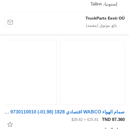
إستونيا، Tallinn
TruckParts Eesti OÜ
صمام الهواء WABCO اقتصادي 1828 (01.98-) 9730110010 لـ السيارات القاطرة Mercedes-Benz Econic (1998-2014)
TND 87.360
≈ $29.82
€25.81