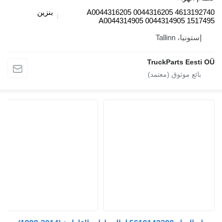
4613192740 A0044316205 0044316205
بنزين
A0044314905 0044314905 1517495
إستونيا، Tallinn
TruckParts Eesti OÜ