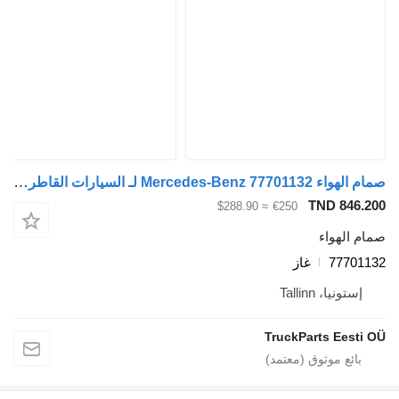
صمام الهواء Mercedes-Benz 77701132 لـ السيارات القاطرة Mercedes-Benz Econic (1998-2014)
TND 846.200
≈ $288.90
€250
صمام الهواء
77701132
غاز
إستونيا، Tallinn
TruckParts Eesti OÜ