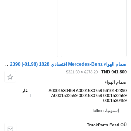
صمام الهواء Mercedes-Benz اقتصادي 1828 (01.98-) 5610142390 لـ السيارات القاطرة Mercedes-Benz Econic (1998-2014)
TND 941.800
≈ $321.50
€278.20
صمام الهواء
5610142390 A0001530459 A0001530759
غاز
A0001532559 0001530759 0001532559
0001530459
إستونيا، Tallinn
TruckParts Eesti OÜ