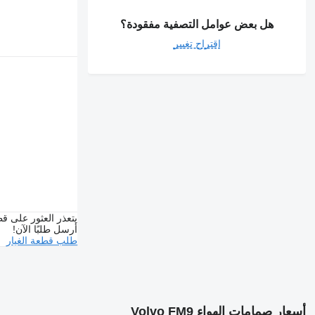
هل بعض عوامل التصفية مفقودة؟
اقتراح تغيير
يتعذر العثور على قط
أرسل طلبًا الآن!
طلب قطعة الغيار
أسعار صمامات الهواء Volvo FM9