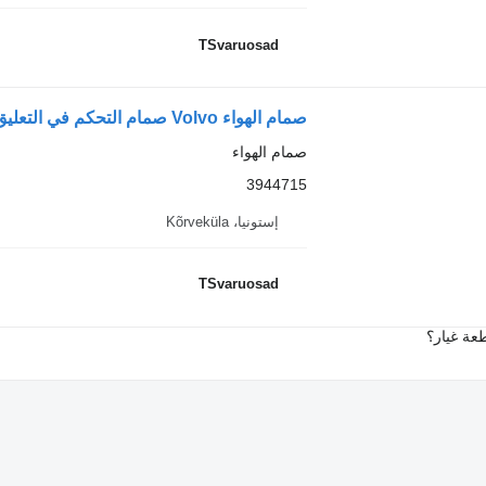
TSvaruosad
صمام الهواء Volvo صمام التحكم في التعليق الهوائي، Ecas 3944715 لـ السيارات القاطرة Volvo FM9
صمام الهواء
3944715
إستونيا، Kõrveküla
TSvaruosad
عة غيار؟