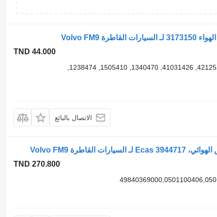
TND 44.000
3173150 85003978, 1082666, 3173824, 42125234, 41031426, 1340470, 1505410, 1238474,
الاتصال بالبائع
TND 270.800