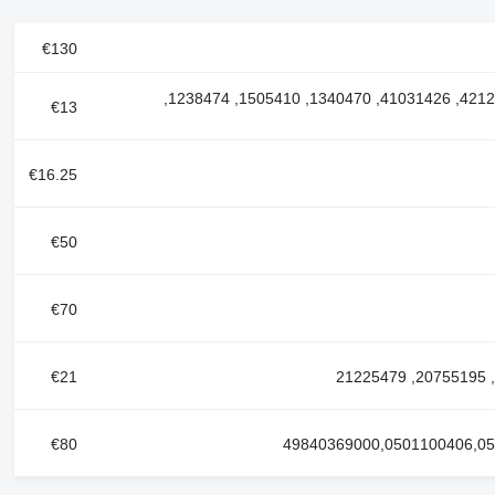
€130
رقم مرجعي: 3173150 85003978, 1082666, 3173824, 42125234, 41031426, 1340470, 1505410, 1238474,
€13
€16.25
€50
€70
€21
€80