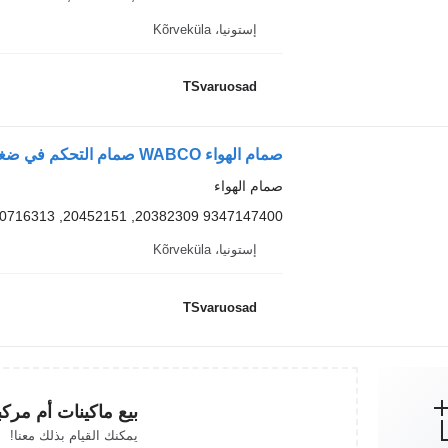
إستونيا، Kõrveküla
TSvaruosad
صمام الهواء WABCO صمام التحكم في ضغط الهواء 9347147400 لـ السيارات القاطرة Volvo FM9
صمام الهواء
9347147400 20382309, 20452151, 20716313, 20755195, 21225479
إستونيا، Kõrveküla
TSvaruosad
بيع ماكينات أم مرك
يمكنك القيام بذلك معنا!