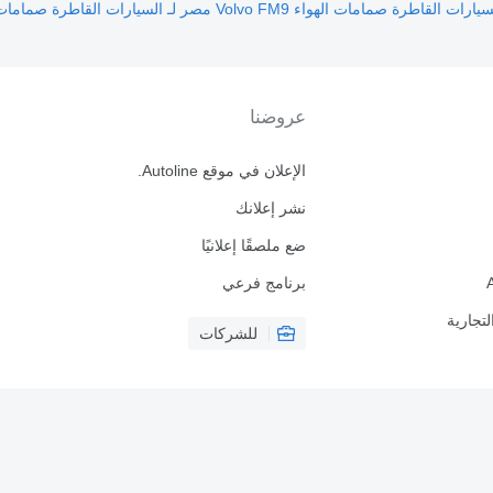
صمامات الهواء Volvo FM9 مصر لـ السيارات القاطرة
صمامات الهواء Volvo FM9 ا
عروضنا
الإعلان في موقع Autoline.
نشر إعلانك
ضع ملصقًا إعلانيًا
برنامج فرعي
لتجارية
للشركات