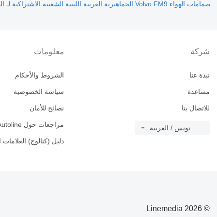
صمامات الهواء Volvo FM9 الجماهيرية العربية الليبية الشعبية الاشتراكية لـ السيارات القاطرة
شركة
معلومات
نبذة عنا
الشروط والأحكام
مساعدة
سياسة الخصوصية
للاتصال بنا
نصائح للأمان
مراجعات حول Autoline
تونس / العربية
دليل (كتالوج) العلامات ا
© 2026 Linemedia