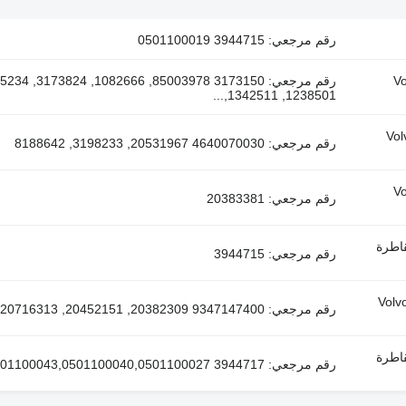
رقم مرجعي: 3944715 0501100019
ء لـ السيارات القاطرة Volvo
1238501, 1342511,...
كم في تعليق الكابينة لـ السيارات القاطرة Volvo
رقم مرجعي: 4640070030 20531967, 3198233, 8188642
ء لـ السيارات القاطرة Volvo
رقم مرجعي: 20383381
 لـ السيارات القاطرة
رقم مرجعي: 3944715
هواء WABCO صمام التحكم في ضغط الهواء لـ السيارات القاطرة Volvo
رقم مرجعي: 9347147400 20382309, 20452151, 20716313, 20755195, 21225479
 لـ السيارات القاطرة
رقم مرجعي: 3944717 49840369000,0501100406,0501100043,0501100040,0501100027