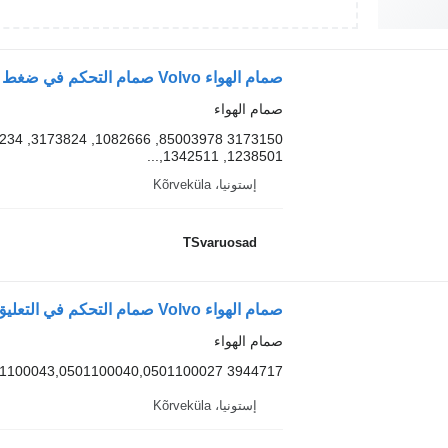
صمام الهواء Volvo صمام التحكم في ضغط الهواء 3173150 لـ السيارات القاطرة Volvo FM9
صمام الهواء
1238501, 1342511,...
إستونيا، Kõrveküla
TSvaruosad
صمام الهواء Volvo صمام التحكم في التعليق الهوائي، Ecas 3944717 لـ السيارات القاطرة Volvo FM9
صمام الهواء
3944717 49840369000,0501100406,0501100043,0501100040,0501100027
إستونيا، Kõrveküla