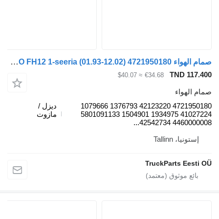
صمام الهواء WABCO FH12 1-seeria (01.93-12.02) 4721950180 لـ السيارات القاطرة Volvo FH12, FH16, NH12, FH, VNL780 (1993-2014)
TND 
≈ $40.07
€34.68
واء
4721950180 42123220 1376793 1079666
ديزل /
41027224 1934975 1504901 5801091133
مازوت
44600000
، Tallinn
TruckParts E