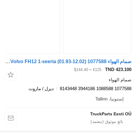
صمام الهواء Volvo FH12 1-seeria (01.93-12.02) 1077588 لـ السيارات القاطرة Volvo FH12, FH16, NH12, FH, VNL780 (1993-2014)
TND 
≈ $144.40
€125
واء
1077
ديزل / مازوت
، Tallinn
TruckParts E