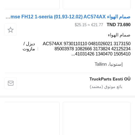
صمام الهواء Knorr-Bremse FH12 1-seeria (01.93-12.02) AC574AX لـ السيارات القاطرة Volvo FH12, FH16, NH12, FH, VNL780 (1993-2014)
TND
≈ $25.15
€21.77
واء
AC574AX 9730110110 0481026021 
ديزل /
85003978 1082666 3173824 4
مازوت
41031426 1340470 15
، Tallinn
TruckParts E