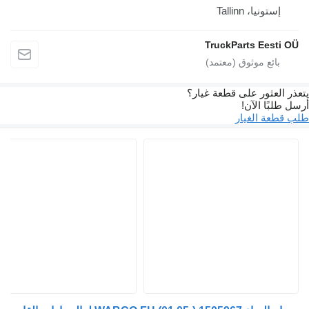
، Tallinn
TruckParts E
ور على قطعة غيار؟
الآن!
الغيار