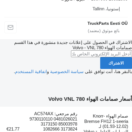
، Tallinn
TruckParts E
في الحصول على إعلانات جديدة منشورة في هذا القسم
هواء
Volvo - VNL 780
اك
، أنت توافق على
سياسة الخصوصية
و
اتفاقية المستخدم
.
الهواء Volvo VNL 780
رقم مرجعي: AC574AX
صمام الهواء Knorr-
9730110110 0481026021
Bremse FH12 1
3173150 85003978
(01.93-12.02) لـ
€21.77
1082666 3173824
السيارات القاطرة Volvo