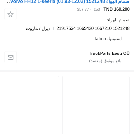
صمام الهواء Volvo FH12 1-seeria (01.93-12.02) 1521248 لـ السيارات القاطرة Volvo FH12, FH16, NH12, FH, VNL780 (1993-2014)
TND 
≈ $57.77
€50
واء
1521
ديزل / مازوت
، Tallinn
TruckParts E