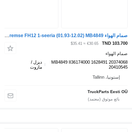
صمام الهواء Knorr-Bremse FH12 1-seeria (01.93-12.02) MB4849 لـ السيارات القاطرة Volvo FH12, FH16, NH12, FH, VNL780 (1993-2014)
TND 
≈ $35.41
€30.65
واء
MB4849 II36174000 1628491 2
ديزل /
20
مازوت
، Tallinn
TruckParts E