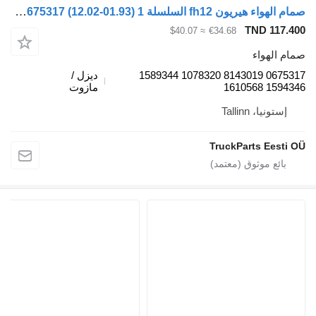
صمام الهواء هيريون fh12 السلسلة 1 (01.93-12.02) 0675317 لـ السيارات القاطرة Volvo FH12, FH16, NH12, FH, VNL780 (1993-2014)
TND 
≈ $40.07
€34.68
واء
0675317 8143019 1078320 1589344
ديزل /
15
مازوت
، Tallinn
TruckParts E