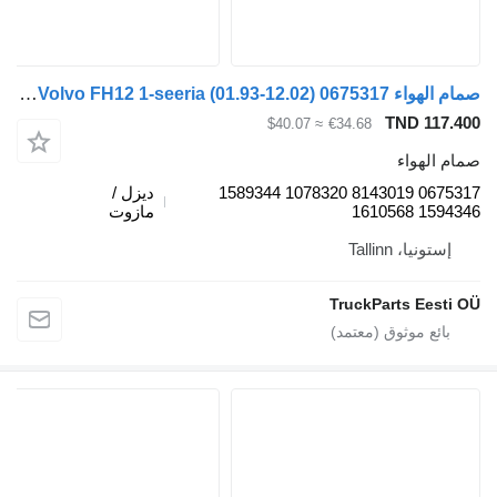
صمام الهواء Volvo FH12 1-seeria (01.93-12.02) 0675317 لـ السيارات القاطرة Volvo FH12, FH16, NH12, FH, VNL780 (1993-2014)
TND 
≈ $40.07
€34.68
واء
0675317 8143019 1078320 1589344
ديزل /
15
مازوت
، Tallinn
TruckParts E