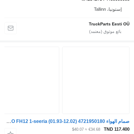
، Tallinn
TruckParts E
صمام الهواء WABCO FH12 1-seeria (01.93-12.02) 4721950180 لـ السيارات القاطرة Volvo FH12, FH16, NH12, FH, VNL780 (1993-2014)
TND 
≈ $40.07
€34.68