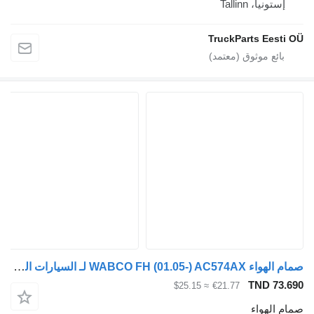
، Tallinn
TruckParts E
صمام الهواء WABCO FH (01.05-) AC574AX لـ السيارات القاطرة Volvo FH12, FH16, NH12, FH, VNL780 (1993-2014)
TND
≈ $25.15
€21.77
واء