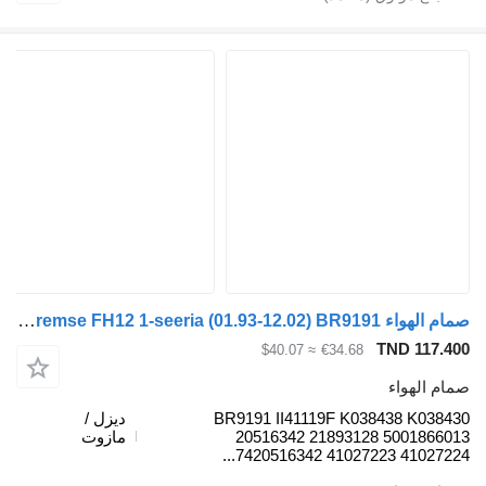
صمام الهواء Knorr-Bremse FH12 1-seeria (01.93-12.02) BR9191 لـ السيارات القاطرة Volvo FH12, FH16, NH12, FH, VNL780 (1993-2014)
TND 
≈ $40.07
€34.68
واء
BR9191 II41119F K038438 
ديزل /
20516342 21893128 500
مازوت
7420516342 41027223 4102