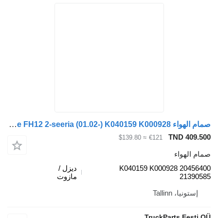
صمام الهواء Knorr-Bremse FH12 2-seeria (01.02-) K040159 K000928 لـ السيارات القاطرة Volvo FH12, FH16, NH12, FH, VNL780 (1993-2014)
TND 
≈ $139.80
€121
واء
K040159 K000928 2
ديزل /
21
مازوت
، Tallinn
TruckParts E