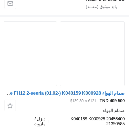
صمام الهواء Knorr-Bremse FH12 2-seeria (01.02-) K040159 K000928 لـ السيارات القاطرة Volvo FH12, FH16, NH12, FH, VNL780 (1993-2014)
TND 
≈ $139.80
€121
واء
K040159 K000928 2
ديزل /
21
مازوت