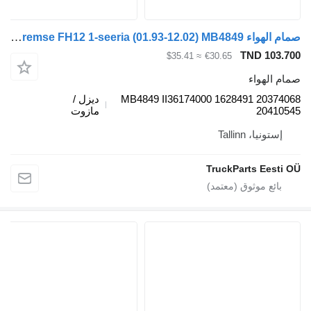
صمام الهواء Knorr-Bremse FH12 1-seeria (01.93-12.02) MB4849 لـ السيارات القاطرة Volvo FH12, FH16, NH12, FH, VNL780 (1993-2014)
TND 
≈ $35.41
€30.65
واء
MB4849 II36174000 1628491 2
ديزل /
20
مازوت
، Tallinn
TruckParts E