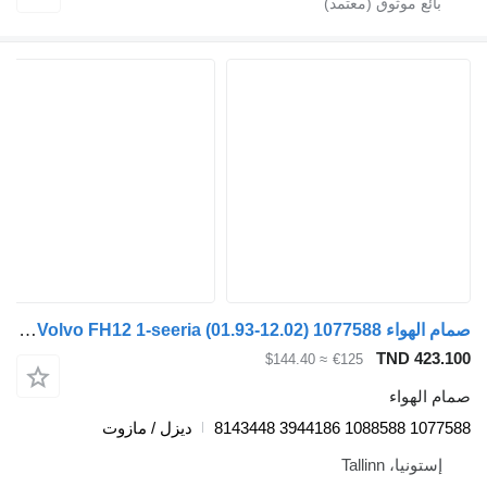
صمام الهواء Volvo FH12 1-seeria (01.93-12.02) 1077588 لـ السيارات القاطرة Volvo FH12, FH16, NH12, FH, VNL780 (1993-2014)
TND 
≈ $144.40
€125
واء
1077
ديزل / مازوت
، Tallinn