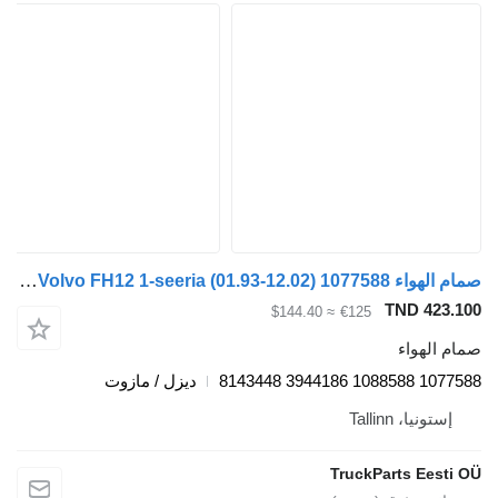
صمام الهواء Volvo FH12 1-seeria (01.93-12.02) 1077588 لـ السيارات القاطرة Volvo FH12, FH16, NH12, FH, VNL780 (1993-2014)
TND 
≈ $144.40
€125
واء
1077
ديزل / مازوت
، Tallinn
TruckParts E