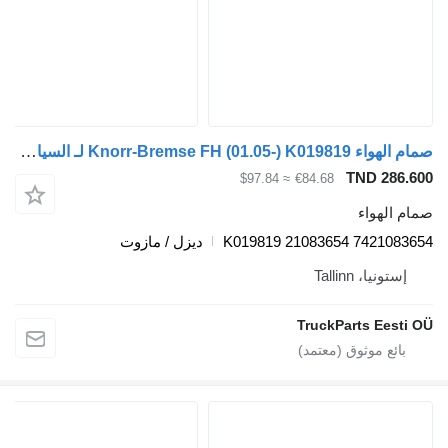
صمام الهواء Knorr-Bremse FH (01.05-) K019819 لـ السيارات القاطرة Volvo FH12, FH16, NH12, FH, VNL780 (1993-2014)
TND 
≈ $97.84
€84.68
واء
K019819 21083654 742
ديزل / مازوت
، Tallinn
TruckParts E