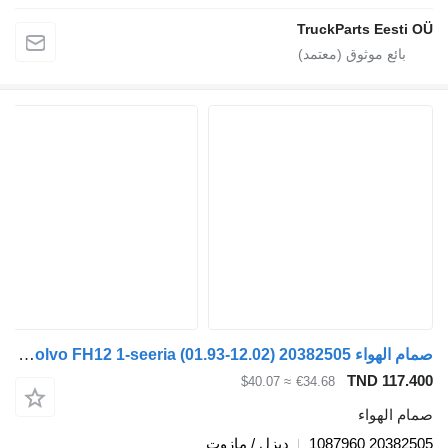
TruckParts E
صمام الهواء Volvo FH12 1-seeria (01.93-12.02) 20382505 لـ السيارات القاطرة Volvo FH12, FH16, NH12, FH, VNL780 (1993-2014)
TND 
≈ $40.07
€34.68
واء
2038
ديزل / مازوت