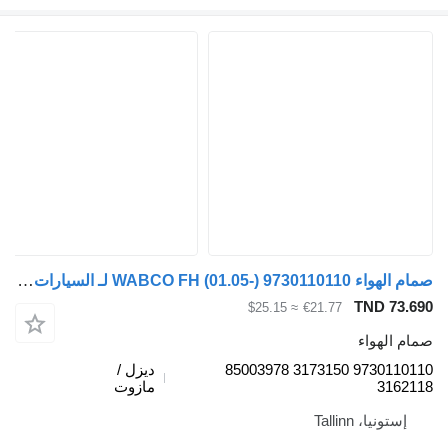
صمام الهواء WABCO FH (01.05-) 9730110110 لـ السيارات القاطرة Volvo FH12, FH16, NH12, FH, VNL780 (1993-2014)
TND
≈ $25.15
€21.77
واء
9730110110 3173150 85003978
ديزل /
3
مازوت
، Tallinn