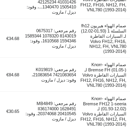
42125234 41031426
FH12, FH16, NH
1340470 1505410...، وقود:
VNL780 (199
ديزل / مازوت
صمام الهواء هيريون fh12
رقم مرجعي: 0675317
السلسلة 1 (01.93-12.02)
8143019 1078320 1589344
رات القاطرة
€34.68
1594346 1610568، وقود:
Volvo FH12
ديزل / مازوت
NH12, FH,
(199
صمام الهواء Knorr-
رقم مرجعي: K019819
Bremse FH (01.05-) لـ
€84.68
21083654 7421083654،
السيارات القاطرة Volvo
وقود: ديزل / مازوت
FH12, FH16, NH
VNL780 (199
صمام الهواء Knorr-
رقم مرجعي: MB4849
Bremse FH12 1
(01.93-12.02) لـ
II36174000 1628491
€30.65
20374068 20410545، وقود:
السيارات القاطرة Volvo
ديزل / مازوت
FH12, FH16, NH
VNL780 (199