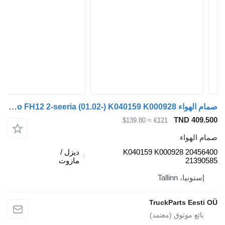
صمام الهواء Volvo FH12 2-seeria (01.02-) K040159 K000928 لـ السيارات القاطرة Volvo FH12, FH16, NH12, FH, VNL780 (1993-2014)
TND 
≈ $139.80
€121
واء
K040159 K000928 2
ديزل /
21
مازوت
، Tallinn
TruckParts E