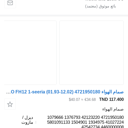
صمام الهواء WABCO FH12 1-seeria (01.93-12.02) 4721950180 لـ السيارات القاطرة Volvo FH12, FH16, NH12, FH, VNL780 (1993-2014)
TND 
≈ $40.07
€34.68
واء
4721950180 42123220 1376793 1079666
ديزل /
41027224 1934975 1504901 5801091133
مازوت
44600000