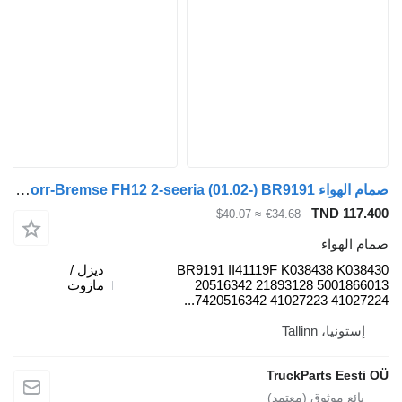
صمام الهواء Knorr-Bremse FH12 2-seeria (01.02-) BR9191 لـ السيارات القاطرة Volvo FH12, FH16, NH12, FH, VNL780 (1993-2014)
TND 
≈ $40.07
€34.68
واء
BR9191 II41119F K038438 
ديزل /
20516342 21893128 500
مازوت
7420516342 41027223 4102
، Tallinn
TruckParts E