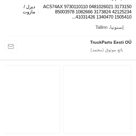
AC574AX 9730110110 0481026021 
ديزل /
85003978 1082666 3173824 4
مازوت
41031426 1340470 15
، Tallinn
TruckParts E