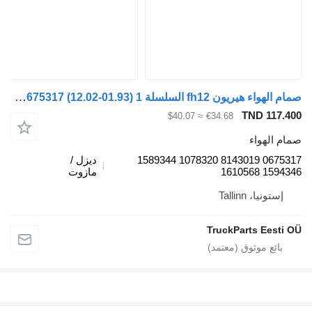
صمام الهواء هيريون fh12 السلسلة 1 (01.93-12.02) 0675317 لـ السيارات القاطرة Volvo FH12, FH16, NH12, FH, VNL780 (1993-2014)
TND 
≈ $40.07
€34.68
واء
0675317 8143019 1078320 1589344
ديزل /
15
مازوت
، Tallinn
TruckParts E