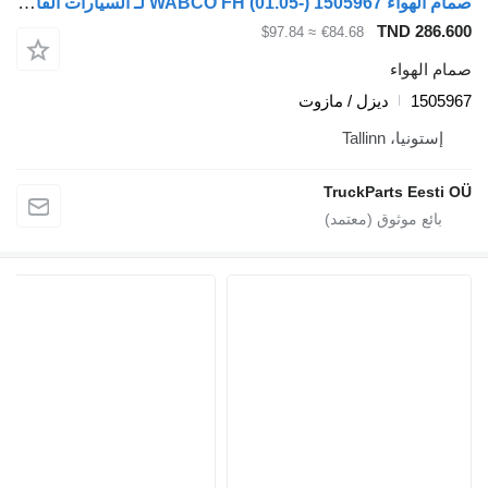
صمام الهواء WABCO FH (01.05-) 1505967 لـ السيارات القاطرة Volvo FH12, FH16, NH12, FH, VNL780 (1993-2014)
TND 
≈ $97.84
€84.68
واء
1
ديزل / مازوت
، Tallinn
TruckParts E