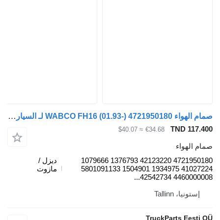
صمام الهواء WABCO FH16 (01.93-) 4721950180 لـ السيارات القاطرة Volvo FH12, FH16, NH12, FH, VNL780 (1993-2014)
TND 
≈ $40.07
€34.68
واء
4721950180 42123220 1376793 1079666
ديزل /
41027224 1934975 1504901 5801091133
مازوت
44600000
، Tallinn
TruckParts E