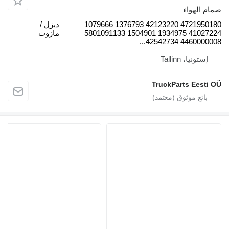
واء
4721950180 42123220 1376793 1079666
ديزل /
41027224 1934975 1504901 5801091133
مازوت
44600000
، Tallinn
TruckParts E