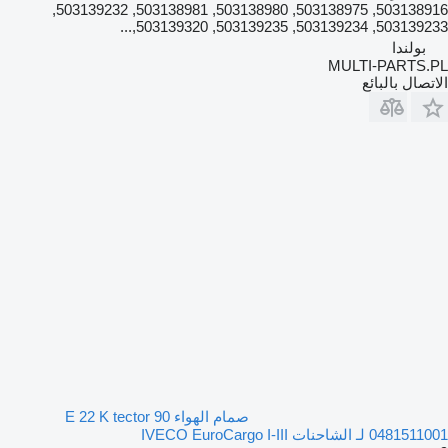
503138916, 503138975, 503138980, 503138981, 503139232,
503139233, 503139234, 503139235, 503139320,...
بولندا
MULTI-PARTS.PL
الاتصال بالبائع
صمام الهواء 90 E 22 K tector
0481511001 لـ الشاحنات IVECO EuroCargo I-III