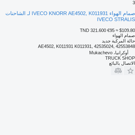
3
صمام الهواء IVECO KNORR AE4502, K011931 لـ الشاحنات
IVECO STRALIS
TND 321.600
€95
≈ $109.80
صمام الهواء
حالة المركبة
جديد
AE4502, K011931 K011931, 42535024, 42553848
أوكرانيا، Mukachevo
TRUCK SHOP
الاتصال بالبائع