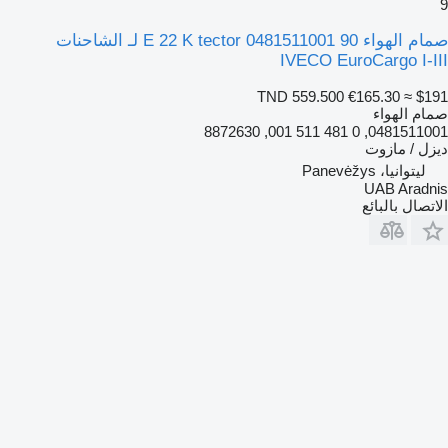
9
صمام الهواء 90 E 22 K tector 0481511001 لـ الشاحنات
IVECO EuroCargo I-III
TND 559.500
€165.30
≈ $191
صمام الهواء
0481511001, 0 481 511 001, 8872630
ديزل / مازوت
ليتوانيا، Panevėžys
UAB Aradnis
الاتصال بالبائع