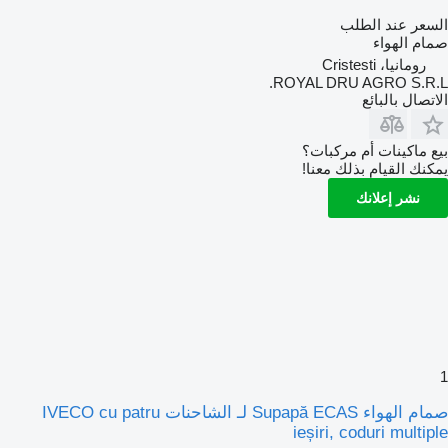
السعر عند الطلب
صمام الهواء
رومانيا، Cristesti
ROYAL DRU AGRO S.R.L.
الاتصال بالبائع
بيع ماكينات أم مركبات؟
يمكنك القيام بذلك معنا!
نشر إعلانك
1
صمام الهواء Supapă ECAS لـ الشاحنات IVECO cu patru
ieșiri, coduri multiple