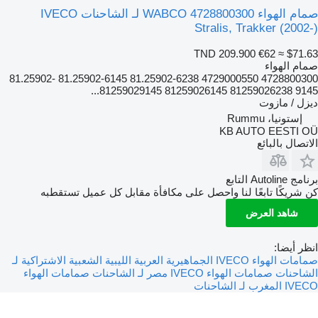
صمام الهواء WABCO 4728800300 لـ الشاحنات IVECO
Stralis, Trakker (2002-)
TND 209.900
€62
≈ $71.63
صمام الهواء
4728800300 4729000550 81.25902-6238 81.25902-6145 81.25902-
9145 81259026238 81259026145 81259029145...
ديزل / مازوت
إستونيا، Rummu
KB AUTO EESTI OÜ
الاتصال بالبائع
برنامج Autoline التابع
كن شريكًا تابعًا لنا واحصل على مكافأة مقابل كل عميل تستقطبه
شاهد العرض
انظر أيضا:
صمامات الهواء IVECO الجماهيرية العربية الليبية الشعبية الاشتراكية لـ
الشاحنات
صمامات الهواء IVECO مصر لـ الشاحنات
صمامات الهواء
IVECO المغرب لـ الشاحنات