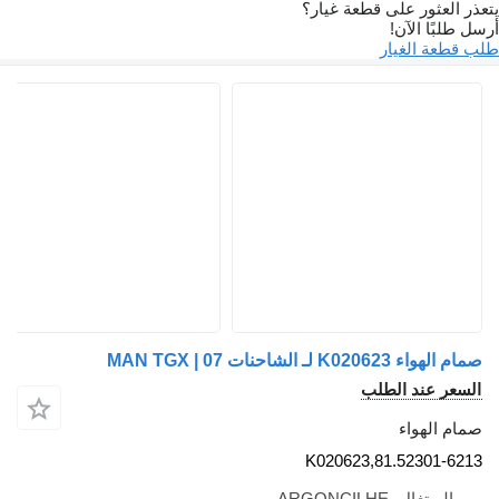
عذر العثور على قطعة غيار؟
سل طلبًا الآن!
ب قطعة الغيار
صمام الهواء K020623 لـ الشاحنات MAN TGX | 07
السعر عند الطلب
صمام الهواء
K020623,81.52301-6213
البرتغال، ARGONCILHE