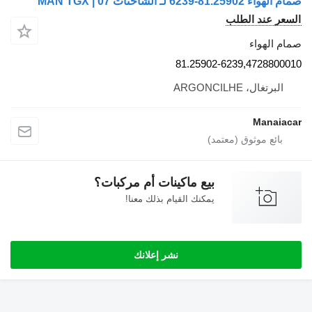
صمام الهواء 81.25902-6239 لـ الشاحنات MAN TGX | 07
السعر عند الطلب
صمام الهواء
81.25902-6239,4728800010
البرتغال، ARGONCILHE
Manaiacar
بيع ماكينات أم مركبات؟
يمكنك القيام بذلك معنا!
نشر إعلانك