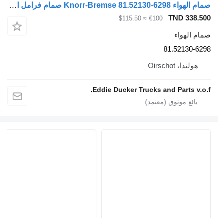
صمام الهواء Knorr-Bremse 81.52130-6298 صمام فرامل القدم K039569 لـ الشاحنات MAN TGS, TGX
TND 338.500
≈ $115.50
€100
صمام الهواء
81.52130-6298
هولندا، Oirschot
Eddie Ducker Trucks and Parts v.o.f.