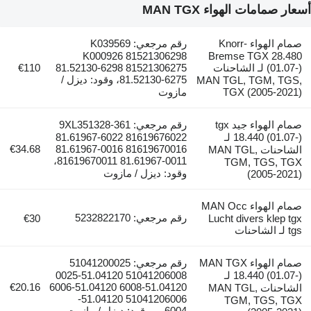
عار صمامات الهواء MAN TGX
صمام الهواء Knorr-
رقم مرجعي: K039569
K000926 81521306298
Bremse TGX 28.480
(01.07-) لـ الشاحنات
81.52130-6298 81521306275
€110
81.52130-6275، وقود: ديزل /
MAN TGL, TGM, TGS,
TGX (2005-2021)
مازوت
صمام الهواء جيد tgx
رقم مرجعي: 9XL351328-361
18.440 (01.07-) لـ
81.61967-6022 81619676022
€34.68
81.61967-0016 81619670016
الشاحنات MAN TGL,
81619670011 81.61967-0011،
TGM, TGS, TGX
وقود: ديزل / مازوت
(2005-2021)
صمام الهواء MAN Occ
رقم مرجعي: 5232822170
€30
Lucht divers klep tgx
tgs لـ الشاحنات
صمام الهواء MAN TGX
رقم مرجعي: 51041200025
18.440 (01.07-) لـ
51041206008 51.04120-0025
€20.16
51.04120-6008 51.04120-6006
الشاحنات MAN TGL,
51041206006 51.04120-
TGM, TGS, TGX
6004...، وقود: ديزل / مازوت