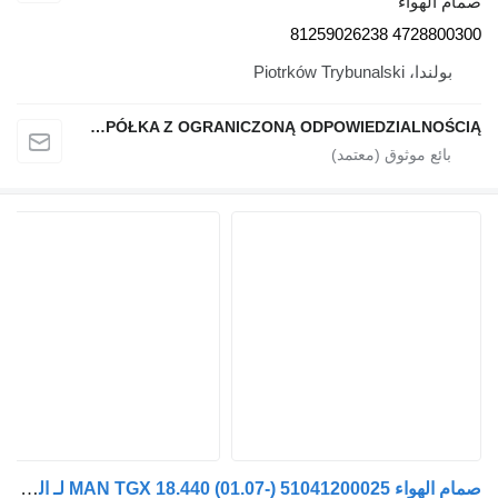
صمام الهواء
4728800300 81259026238
بولندا، Piotrków Trybunalski
QINDITO SPÓŁKA Z OGRANICZONĄ ODPOWIEDZIALNOŚCIĄ
صمام الهواء MAN TGX 18.440 (01.07-) 51041200025 لـ الشاحنات MAN TGL, TGM, TGS, TGX (2005-2021)