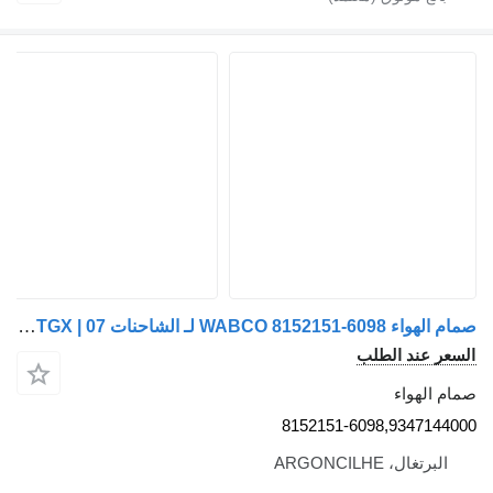
صمام الهواء WABCO 8152151-6098 لـ الشاحنات MAN TGX | 07
السعر عند الطلب
صمام الهواء
8152151-6098,9347144000
البرتغال، ARGONCILHE