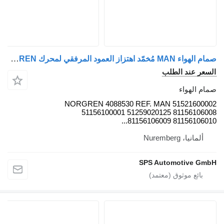
صمام الهواء MAN مُخمّد اهتزاز العمود المرفقي لمحرك MAN D2066 / D2676 NORGREN لـ الشاحنات MAN TGX
السعر عند الطلب
صمام الهواء
NORGREN 4088530 REF. MAN 51521600002
51156100001 51259020125 81156106008
81156106009 81156106010...
ألمانيا، Nuremberg
SPS Automotive GmbH