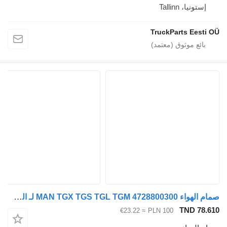
إستونيا، Tallinn
TruckParts Eesti OÜ
صمام الهواء MAN TGX TGS TGL TGM 4728800300 لـ الشاحنات MAN TGX TGS TGL TGM
TND 78.610
≈ €23.22
PLN 100