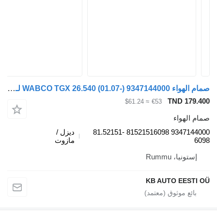
صمام الهواء WABCO TGX 26.540 (01.07-) 9347144000 لـ الشاحنات MAN TGL, TGM, TGS, TGX (2005-2021)
TND 179.400
≈ $61.24
€53
صمام الهواء
9347144000 81521516098 81.52151-
ديزل /
6098
مازوت
إستونيا، Rummu
KB AUTO EESTI OÜ