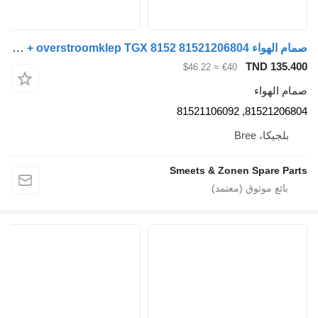
صمام الهواء MAN Occ luchtpijpleiding + overstroomklep TGX 8152 81521206804 لـ الشاحنات
TND 135.400
≈ $46.22
€40
صمام الهواء
81521206804, 81521106092
بلجيكا، Bree
Smeets & Zonen Spare Parts