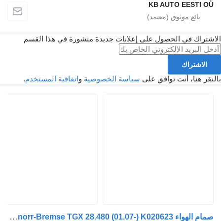
KB AUTO EESTI OÜ
اشتراك في الحصول على إعلانات جديدة منشورة في هذا القسم
الاشتراك
لنقر هنا، أنت توافق على
سياسة الخصوصية
و
اتفاقية المستخدم
.
صمام الهواء Knorr-Bremse TGX 28.480 (01.07-) K020623 لـ الشاحنات MAN TGL, TGM, TGS, TGX (2005-2021)