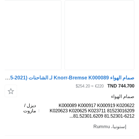
صمام الهواء Knorr-Bremse K000089 لـ الشاحنات MAN TGL, TGM, TGS, TGX (2005-2021)
TND 744.700
≈ $254.20
€220
صمام الهواء
K000089 K000917 K000919 K020622
ديزل /
K020623 K020625 K023711 81523016209
مازوت
81.52301.6209 81.52301-6212...
إستونيا، Rummu