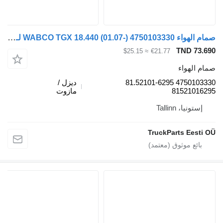
صمام الهواء WABCO TGX 18.440 (01.07-) 4750103330 لـ الشاحنات MAN TGL, TGM, TGS, TGX (2005-2021)
TND 73.690
≈ $25.15
€21.77
صمام الهواء
4750103330 81.52101-6295
ديزل /
81521016295
مازوت
إستونيا، Tallinn
TruckParts Eesti OÜ