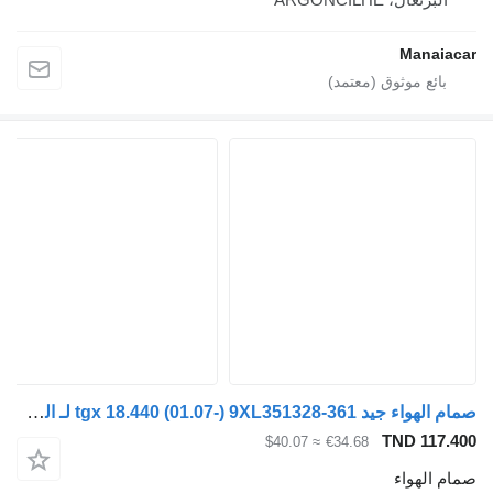
Manaiacar
صمام الهواء جيد tgx 18.440 (01.07-) 9XL351328-361 لـ الشاحنات MAN TGL, TGM, TGS, TGX (2005-2021)
TND 117.400
≈ $40.07
€34.68
صمام الهواء