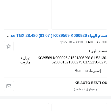
صمام الهواء Knorr-Bremse TGX 28.480 (01.07-) K039569 K000926 لـ الشاحنات MAN TGL, TGM, TGS, TGX (2005-2021)
TND 372.300
≈ $127.10
€110
صمام الهواء
K039569 K000926 81521306298 81.52130-
ديزل /
6298 81521306275 81.52130-6275
مازوت
إستونيا، Rummu
KB AUTO EESTI OÜ