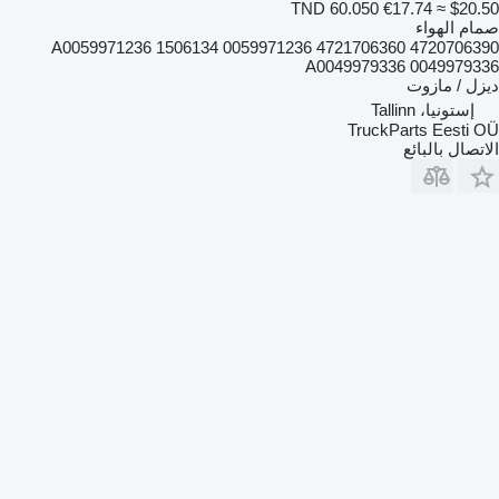
TND 60.050
€17.74
≈ $20.50
صمام الهواء
4720706390 4721706360 A0059971236 1506134 0059971236
A0049979336 0049979336
ديزل / مازوت
إستونيا، Tallinn
TruckParts Eesti OÜ
الاتصال بالبائع