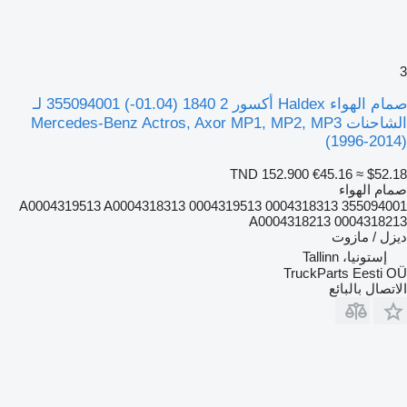
3
صمام الهواء Haldex أكسور 2 1840 (01.04-) 355094001 لـ
الشاحنات Mercedes-Benz Actros, Axor MP1, MP2, MP3
(1996-2014)
TND 152.900
€45.16
≈ $52.18
صمام الهواء
355094001 A0004319513 A0004318313 0004319513 0004318313
A0004318213 0004318213
ديزل / مازوت
إستونيا، Tallinn
TruckParts Eesti OÜ
الاتصال بالبائع