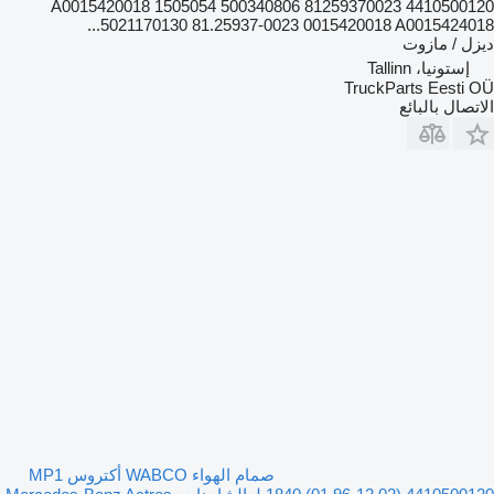
4410500120 A0015420018 1505054 500340806 81259370023
5021170130 81.25937-0023 0015420018 A0015424018...
ديزل / مازوت
إستونيا، Tallinn
TruckParts Eesti OÜ
الاتصال بالبائع
صمام الهواء WABCO أكتروس MP1