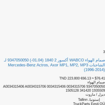
3
صمام الهواء WABCO أكسور 2 1840 (01.04-) 9347050050 لـ
الشاحنات Mercedes-Benz Actros, Axor MP1, MP2, MP3
(1996-2014)
TND 223.800
€66.13
≈ $76.41
صمام الهواء
9347050050 A0034315406 A0034315706 0034315406 0034315706
1505128 341420 1935509
ديزل / مازوت
إستونيا، Tallinn
TruckParts Eesti OÜ