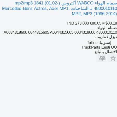
صمام الهواء WABCO أكتروس mp2/mp3 1841 (01.02-)
4800010110 لـ الشاحنات Mercedes-Benz Actros, Axor MP1,
MP2, MP3 (1996-2014)
TND 273.000
€80.65
≈ $93.18
صمام الهواء
4800010110 A0034318606 0044315605 A0044315605 0034318606
ديزل / مازوت
إستونيا، Tallinn
TruckParts Eesti OÜ
الاتصال بالبائع