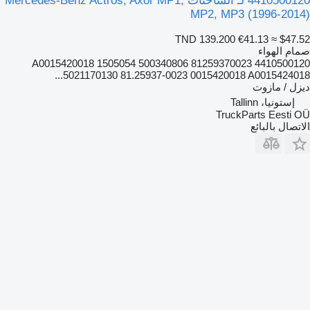
4410500120 لـ الشاحنات Mercedes-Benz Actros, Axor MP1,
MP2, MP3 (1996-2014)
TND 139.200
€41.13
≈ $47.52
صمام الهواء
4410500120 A0015420018 1505054 500340806 81259370023
5021170130 81.25937-0023 0015420018 A0015424018...
ديزل / مازوت
إستونيا، Tallinn
TruckParts Eesti OÜ
الاتصال بالبائع