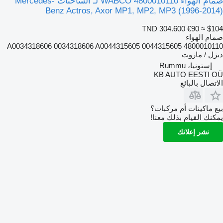
صمام الهواء WABCO 4800010110 لـ الشاحنات Mercedes-
Benz Actros, Axor MP1, MP2, MP3 (1996-2014)
TND 304.600
€90
≈ $104
صمام الهواء
4800010110 A0034318606 0034318606 A0044315605 0044315605
ديزل / مازوت
إستونيا، Rummu
KB AUTO EESTI OÜ
الاتصال بالبائع
بيع ماكينات أم مركبات؟
يمكنك القيام بذلك معنا!
نشر إعلانك