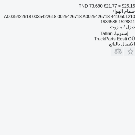
TND 73.690
€21.77
≈ $25.15
صمام الهواء
4410501210 A0035422618 0035422618 0025426718 A0025426718
1934586 1528811
ديزل / مازوت
إستونيا، Tallinn
TruckParts Eesti OÜ
الاتصال بالبائع