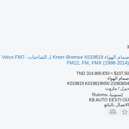
3
صمام الهواء Knorr-Bremse K019819 لـ الشاحنات Volvo FM7-
FM12, FM, FMX (1998-2014)
TND 314.800
€93
≈ $107.50
صمام الهواء
K019819 K019819N50 21083654
ديزل / مازوت
إستونيا، Rummu
KB AUTO EESTI OÜ
الاتصال بالبائع