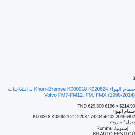
3
صمام الهواء Knorr-Bremse K000918 K020624 لـ الشاحنات
Volvo FM7-FM12, FM, FMX (1998-2014)
TND 629.600
€186
≈ $214.90
صمام الهواء
K000918 K020624 21122037 7420456402 20456402
ديزل / مازوت
إستونيا، Rummu
KB AUTO EESTI OÜ