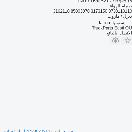
TND 73.690
€21.77
≈ $25.15
صمام الهواء
9730110110 3173150 85003978 3162118
ديزل / مازوت
إستونيا، Tallinn
TruckParts Eesti OÜ
الاتصال بالبائع
صمام الهواء 4733020210 لـ الشاحنات