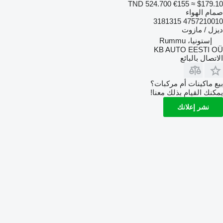
TND 524.700
€155
≈ $179.10
صمام الهواء
4757210010 3181315
ديزل / مازوت
إستونيا، Rummu
KB AUTO EESTI OÜ
الاتصال بالبائع
بيع ماكينات أم مركبات؟
يمكنك القيام بذلك معنا!
نشر إعلانك