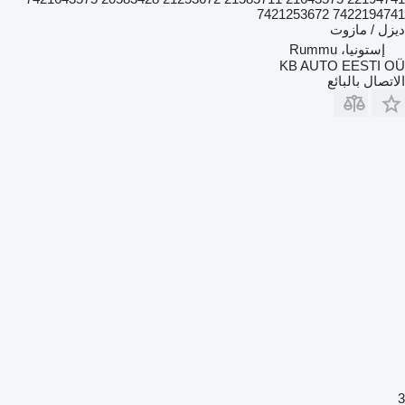
7422194741 7421253672
ديزل / مازوت
إستونيا، Rummu
KB AUTO EESTI OÜ
الاتصال بالبائع
3