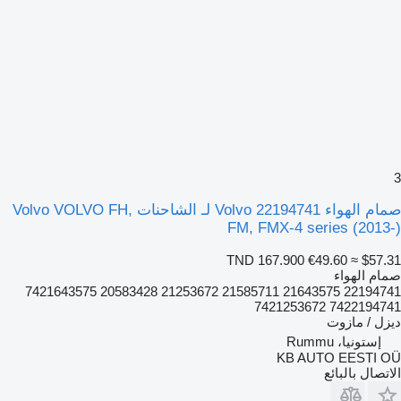
3
صمام الهواء Volvo 22194741 لـ الشاحنات Volvo VOLVO FH,
FM, FMX-4 series (2013-)
TND 167.900
€49.60
≈ $57.31
صمام الهواء
22194741 21643575 21585711 21253672 20583428 7421643575
7422194741 7421253672
ديزل / مازوت
إستونيا، Rummu
KB AUTO EESTI OÜ
الاتصال بالبائع