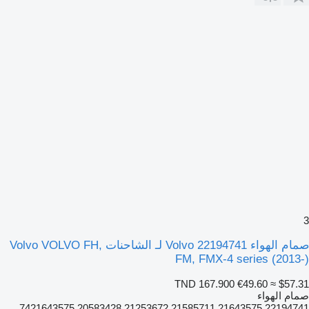
3
صمام الهواء Volvo 22194741 لـ الشاحنات Volvo VOLVO FH,
FM, FMX-4 series (2013-)
TND 167.900
€49.60
≈ $57.31
صمام الهواء
22194741 21643575 21585711 21253672 20583428 7421643575