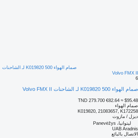
صمام الهواء 500 K019820 لـ الشاحنات
Volvo FMX II
6
صمام الهواء 500 K019820 لـ الشاحنات Volvo FMX II
TND 279.700
€82.64
≈ $95.48
صمام الهواء
K019820, 21083657, K172258
ديزل / مازوت
ليتوانيا، Panevėžys
UAB Aradnis
الاتصال بالبائع