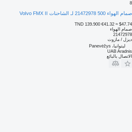
8
صمام الهواء 500 21472978 لـ الشاحنات Volvo FMX II
TND 139.900
€41.32
≈ $47.74
صمام الهواء
21472978
ديزل / مازوت
ليتوانيا، Panevėžys
UAB Aradnis
الاتصال بالبائع