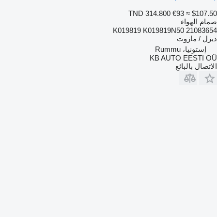
TND 314.800
€93
≈ $107.50
صمام الهواء
K019819 K019819N50 21083654
ديزل / مازوت
إستونيا، Rummu
KB AUTO EESTI OÜ
الاتصال بالبائع