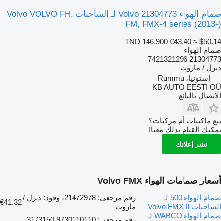
صمام الهواء Volvo 21304773 لـ الشاحنات Volvo VOLVO FH,
FM, FMX-4 series (2013-)
TND 146.900
€43.40
≈ $50.14
صمام الهواء
21304773 7421321296
ديزل / مازوت
إستونيا، Rummu
KB AUTO EESTI OÜ
الاتصال بالبائع
بيع ماكينات أم مركبات؟
يمكنك القيام بذلك معنا!
نشر إعلانك
أسعار صمامات الهواء Volvo FMX
صمام الهواء 500 لـ
رقم مرجعي: 21472978، وقود: ديزل /
€41.32
الشاحنات Volvo FMX II
مازوت
صمام الهواء WABCO لـ
رقم مرجعي: 9730110110 3173150