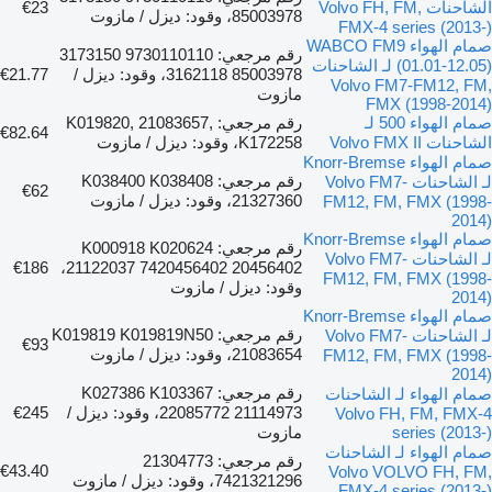
الشاحنات Volvo FH, FM,
€23
85003978، وقود: ديزل / مازوت
FMX-4 series (2013-)
صمام الهواء WABCO FM9
رقم مرجعي: 9730110110 3173150
(01.01-12.05) لـ الشاحنات
85003978 3162118، وقود: ديزل /
€21.77
Volvo FM7-FM12, FM,
مازوت
FMX (1998-2014)
صمام الهواء 500 لـ
رقم مرجعي: K019820, 21083657,
€82.64
الشاحنات Volvo FMX II
K172258، وقود: ديزل / مازوت
صمام الهواء Knorr-Bremse
رقم مرجعي: K038400 K038408
لـ الشاحنات Volvo FM7-
€62
21327360، وقود: ديزل / مازوت
FM12, FM, FMX (1998-
2014)
صمام الهواء Knorr-Bremse
رقم مرجعي: K000918 K020624
لـ الشاحنات Volvo FM7-
€186
21122037 7420456402 20456402،
FM12, FM, FMX (1998-
وقود: ديزل / مازوت
2014)
صمام الهواء Knorr-Bremse
رقم مرجعي: K019819 K019819N50
لـ الشاحنات Volvo FM7-
€93
21083654، وقود: ديزل / مازوت
FM12, FM, FMX (1998-
2014)
رقم مرجعي: K027386 K103367
صمام الهواء لـ الشاحنات
22085772 21114973، وقود: ديزل /
€245
Volvo FH, FM, FMX-4
series (2013-)
مازوت
صمام الهواء لـ الشاحنات
رقم مرجعي: 21304773
€43.40
Volvo VOLVO FH, FM,
7421321296، وقود: ديزل / مازوت
FMX-4 series (2013-)