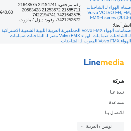
رقم مرجعي: 22194741 21643575
صمام الهواء لـ الشاحنات
21585711 21253672 20583428
€49.60
Volvo VOLVO FH, FM,
7421643575 7422194741
FMX-4 series (2013-)
7421253672، وقود: ديزل / مازوت
انظر أيضا:
صمامات الهواء Volvo FMX الجماهيرية العربية الليبية الشعبية الاشتراكية
لـ الشاحنات
صمامات الهواء Volvo FMX مصر لـ الشاحنات
صمامات
الهواء Volvo FMX المغرب لـ الشاحنات
شركة
نبذة عنا
مساعدة
للاتصال بنا
تونس / العربية