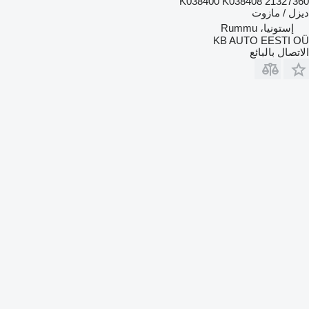
K038400 K038408 21327360
ديزل / مازوت
إستونيا، Rummu
KB AUTO EESTI OÜ
الاتصال بالبائع