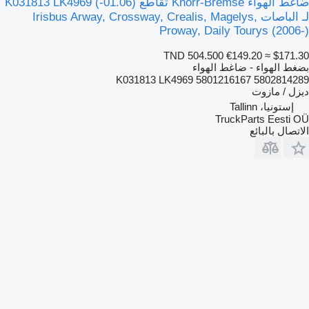
ضاغط الهواء Knorr-Bremse تقاطع (01.06-) K031813 LK4969
لـ الباصات Irisbus Arway, Crossway, Crealis, Magelys,
Proway, Daily Tourys (2006-)
TND 504.500
€149.20
≈ $171.30
بضغط الهواء - ضاغط الهواء
K031813 LK4969 5801216167 5802814289
ديزل / مازوت
إستونيا، Tallinn
TruckParts Eesti OÜ
الاتصال بالبائع