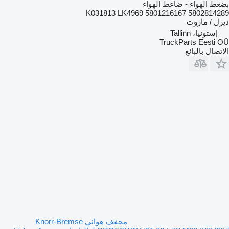
بضغط الهواء - ضاغط الهواء
K031813 LK4969 5801216167 5802814289
ديزل / مازوت
إستونيا، Tallinn
TruckParts Eesti OÜ
الاتصال بالبائع
مجفف هوائي Knorr-Bremse