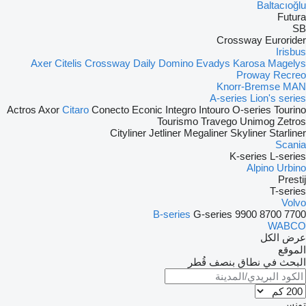
Baltacıoğlu
Futura
SB
Crossway
Eurorider
Irisbus
Axer
Citelis
Crossway
Daily
Domino
Evadys
Karosa
Magelys
Proway
Recreo
Knorr-Bremse
MAN
A-series
Lion's series
Actros
Axor
Citaro
Conecto
Econic
Integro
Intouro
O-series
Tourino
Tourismo
Travego
Unimog
Zetros
Cityliner
Jetliner
Megaliner
Skyliner
Starliner
Scania
K-series
L-series
Alpino
Urbino
Prestij
T-series
Volvo
B-series
G-series
9900
8700
7700
WABCO
عرض الكل
الموقع
البحث في نطاق بنصف قُطر
تونس