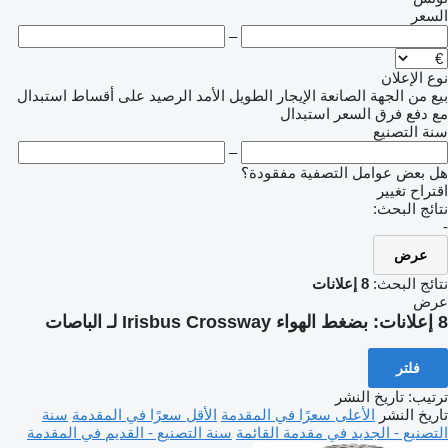
السعر
–
نوع الإعلان
بيع
من الجهة الصانعة
الإيجار الطويل الأمد
الرصيد
على أقساط
استبدال
مع دفع فرق السعر
استبدال
سنة التصنيع
–
هل بعض عوامل التصفية مفقودة؟
اقتراح تغيير
نتائج البحث:
-
عرض
نتائج البحث:
8 إعلانات
عرض
8 إعلانات:
بضغط الهواء Irisbus Crossway لـ الباصات
فلتر
ترتيب
:
تاريخ النشر
تاريخ النشر
الأعلى سعرًا في المقدمة
الأقل سعرًا في المقدمة
سنة
التصنيع - الجديد في مقدمة القائمة
سنة التصنيع - القديم في المقدمة