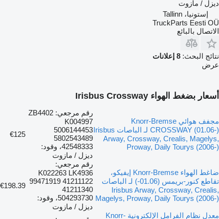
ديزل / مازوت
إستونيا، Tallinn
TruckParts Eesti OÜ
الاتصال بالبائع
نتائج البحث:
8 إعلانات
عرض
أسعار بضغط الهواء Irisbus Crossway
رقم مرجعي: ZB4402
مجفف هوائي Knorr-Bremse
K004997
CROSSWAY (01.06-) لـ الباصات Irisbus
5006144453
€125
5802543489
Arway, Crossway, Crealis, Magelys,
42548333، وقود:
Proway, Daily Tourys (2006-)
ديزل / مازوت
رقم مرجعي:
ضاغط الهواء Knorr-Bremse إيفيكو،
K022263 LK4936
تقاطع كنور-بريمس (01.06-) لـ الباصات
99471919 41211122
€198.39
41211340
Irisbus Arway, Crossway, Crealis,
504293730، وقود:
Magelys, Proway, Daily Tourys (2006-)
ديزل / مازوت
معدل نظام الفرامل الإلكترونية Knorr-