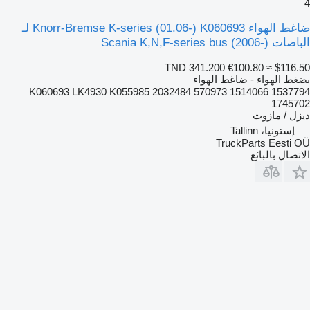
4
ضاغط الهواء Knorr-Bremse K-series (01.06-) K060693 لـ
الباصات Scania K,N,F-series bus (2006-)
TND 341.200
€100.80
≈ $116.50
بضغط الهواء - ضاغط الهواء
K060693 LK4930 K055985 2032484 570973 1514066 1537794
1745702
ديزل / مازوت
إستونيا، Tallinn
TruckParts Eesti OÜ
الاتصال بالبائع