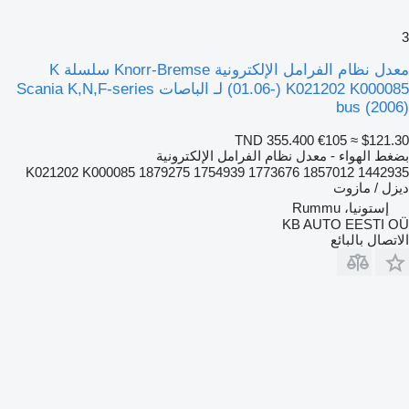
3
معدل نظام الفرامل الإلكترونية Knorr-Bremse سلسلة K
(01.06-) K021202 K000085 لـ الباصات Scania K,N,F-series
bus (2006)
TND 355.400
€105
≈ $121.30
بضغط الهواء - معدل نظام الفرامل الإلكترونية
K021202 K000085 1879275 1754939 1773676 1857012 1442935
ديزل / مازوت
إستونيا، Rummu
KB AUTO EESTI OÜ
الاتصال بالبائع