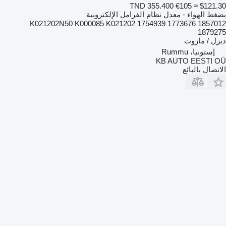
TND 355.400
€105
≈ $121.30
بضغط الهواء - معدل نظام الفرامل الإلكترونية
K021202N50 K000085 K021202 1754939 1773676 1857012
1879275
ديزل / مازوت
إستونيا، Rummu
KB AUTO EESTI OÜ
الاتصال بالبائع