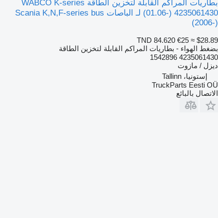
بطاريات المراكم القابلة لتخزين الطاقة WABCO K-series
(01.06-) 4235061430 لـ الباصات Scania K,N,F-series bus
(2006-)
TND 84.620
€25
≈ $28.89
بضغط الهواء - بطاريات المراكم القابلة لتخزين الطاقة
4235061430 1542896
ديزل / مازوت
إستونيا، Tallinn
TruckParts Eesti OÜ
الاتصال بالبائع