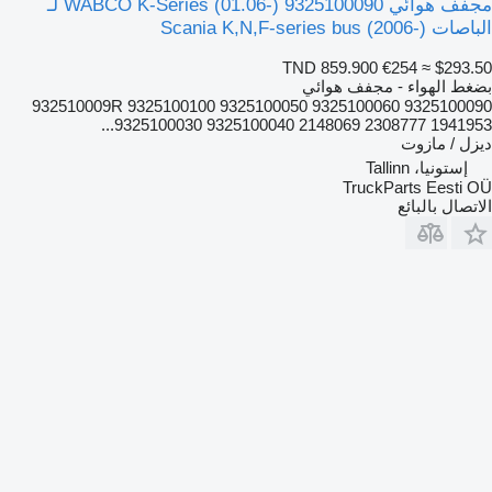
مجفف هوائي WABCO K-Series (01.06-) 9325100090 لـ
الباصات Scania K,N,F-series bus (2006-)
TND 859.900
€254
≈ $293.50
بضغط الهواء - مجفف هوائي
9325100090 932510009R 9325100100 9325100050 9325100060
9325100030 9325100040 2148069 2308777 1941953...
ديزل / مازوت
إستونيا، Tallinn
TruckParts Eesti OÜ
الاتصال بالبائع