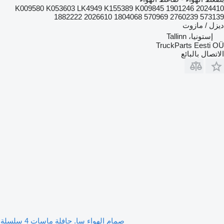
K009580 K053603 LK4949 K155389 K009845 1901246 2024410
1882222 2026610 1804068 570969 2760239 573139
ديزل / مازوت
إستونيا، Tallinn
TruckParts Eesti OÜ
الاتصال بالبائع
صمام الهواء سا. حافلة ماسات 4 سلسلة