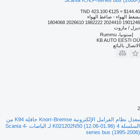
Scania K,N,F-series bus (2006-)
TND 423.100
€125
≈ $144.40
بضغط الهواء - ضاغط الهواء
1901246 2024410 1882222 2026610 1804068
ديزل / مازوت
إستونيا، Rummu
KB AUTO EESTI OÜ
الاتصال بالبائع
2
معدل نظام الفرامل الإلكترونية Knorr-Bremse حافلة K94 من
السلسلة 4 (01.96-12.06) K021202N50 لـ الباصات Scania 4-
series bus (1995-2006)