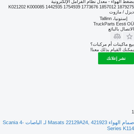
بضغط الهواء - معدل نظام الفرامل الإلكترونية
K021202 K000085 1442935 1754939 1773676 1857012 1879275
ديزل / مازوت
إستونيا، Tallinn
TruckParts Eesti OÜ
الاتصال بالبائع
بيع ماكينات أم مركبات؟
يمكنك القيام بذلك معنا!
نشر إعلانك
1
صمام الهواء Masats 22129A24, 421923 لـ الباصات Scania 4-
Series K114