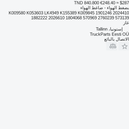
TND 840.800
€248.40
≈ $287
بضغط الهواء - ضاغط الهواء
K009580 K053603 LK4949 K155389 K009845 1901246 2024410
1882222 2026610 1804068 570969 2760239 573139
غاز
إستونيا، Tallinn
TruckParts Eesti OÜ
الاتصال بالبائع