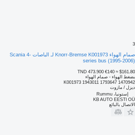
3
صمام الهواء Knorr-Bremse K001973 لـ الباصات Scania 4-
series bus (1995-2006)
TND 473.900
€140
≈ $161.80
بضغط الهواء - صمام الهواء
K001973 1943011 1793647 1470942
ديزل / مازوت
إستونيا، Rummu
KB AUTO EESTI OÜ
الاتصال بالبائع