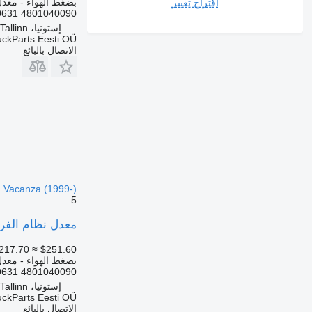
بضغط الهواء - معدل 
اقتراح تغيير
4801040090 500590631 5801546259 8015519 1612935610103 1102732030 11167592 759010012 20297652 1102...
إستونيا، Tallinn
uckParts Eesti OÜ
الاتصال بالبائع
o, Vacanza (1999-)
5
معدل نظام الفرامل الإلكترونية WABCO 4801040090 لـ 
217.70
≈ $251.60
بضغط الهواء - معدل 
4801040090 500590631 5801546259 8015519 1612935610103 1102732030 11167592 759010012 20297652 1102...
إستونيا، Tallinn
uckParts Eesti OÜ
الاتصال بالبائع