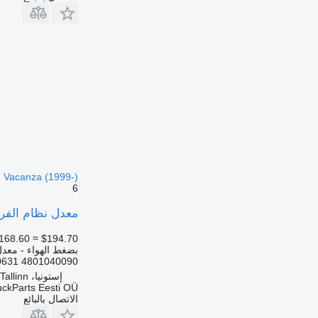
o, Vacanza (1999-)
6
معدل نظام الفرامل الإلكترونية WABCO 4801040090 لـ 
168.60
≈ $194.70
بضغط الهواء - معدل 
4801040090 500590631 5801546259 8015519 1612935610103 1102732030 11167592 759010012 20297652 1102...
إستونيا، Tallinn
uckParts Eesti OÜ
الاتصال بالبائع