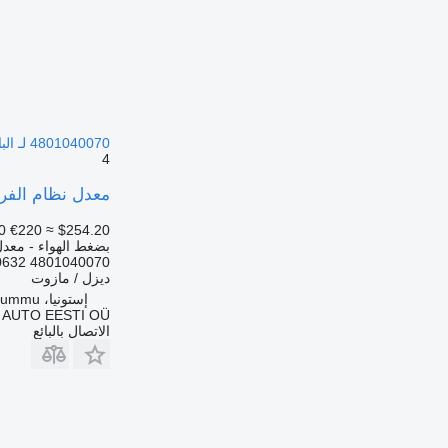
4801040070 لـ الباصات Solaris Urbino, Alpino, Vacanza (1999-)
4
معدل نظام الفرامل الإلكترونية WABCO عطلة (01.02-) 1040070
0
€220
≈ $254.20
بضغط الهواء - معدل 
4801040070 500590632 1102732020 11167593 20297653 759010013
ديزل / مازوت
إستونيا، Rummu
 AUTO EESTI OÜ
الاتصال بالبائع