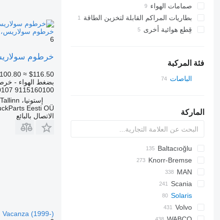
صمامات الهواء
بطاريات المراكم القابلة لتخزين الطاقة
قِطع هوائية أخرى
خرطوم سولاريس، كومينز 9115160100 لـ الباصات o, Vacanza (1999
6
خرطوم سولاريس، كومينز 9115160100 لـ الباصات (1999
فئة المركبة
100.80
≈ $116.50
الباصات
بضغط الهواء - خرط
9115160100 9115160107 4945947 5286681 5633301 5272391
إستونيا، Tallinn
uckParts Eesti OÜ
الماركة
الاتصال بالبائع
Baltacıoğlu
Knorr-Bremse
Crossway
Futura
Axer
SB
Eurorider
Citelis
MAN
Crossway
A-series
Cityliner
Actros
Scania
Lion's series
K-series
Jetliner
Daily
Axor
Solaris
Megaliner
L-series
T-series
Domino
Alpino
Prestij
Citaro
Volvo
o, Vacanza (1999-)
Conecto
Skyliner
Evadys
Urbino
7700
WABCO