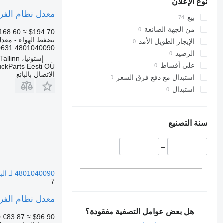
نوع الإعلان
معدل نظام الفرامل الإلكترونية WABCO 4801040090 لـ 
بيع
من الجهة الصانعة
168.60
≈ $194.70
بضغط الهواء - معدل 
الإيجار الطويل الأمد
4801040090 500590631 5801546259 8015519 1612935610103 1102732030 11167592 759010012 20297652 1102...
الرصيد
إستونيا، Tallinn
على أقساط
uckParts Eesti OÜ
الاتصال بالبائع
استبدال مع دفع فرق السعر
استبدال
سنة التصنيع
–
4801040090 لـ الباصات Solaris Urbino, Alpino, Vacanza (1999-)
7
معدل نظام الفرامل الإلكترونية O Urbino (01.99-) 4801040090
هل بعض عوامل التصفية مفقودة؟
0
€83.87
≈ $96.90