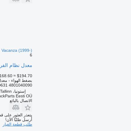
o, Vacanza (1999-)
6
معدل نظام الفرامل الإلكترونية WABCO 4801040090 لـ 
168.60
≈ $194.70
بضغط الهواء - معدل 
4801040090 500590631 5801546259 8015519 1612935610103 1102732030 11167592 759010012 20297652 1102...
إستونيا، Tallinn
uckParts Eesti OÜ
الاتصال بالبائع
يتعذر العثور على قط
أرسل طلبًا الآن!
طلب قطعة الغيار