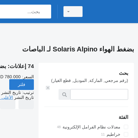
بضغط الهواء Solaris Alpino لـ الباصات
74 إعلانات:
بضغط اله
بحث
السعر:
ND 780.000
(رقم مرجعي, الماركة, الموديل, قطع الغيار)
فلتر
ترتيب
:
تاريخ النشر
تاريخ النشر
الأعلى 
الفئة
معدلات نظام الفرامل الإلكترونية
خراطيم