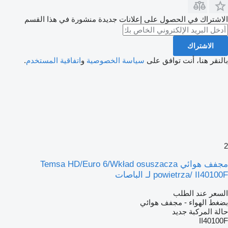
الاشتراك في الحصول على إعلانات جديدة منشورة في هذا القسم
الاشتراك
بالنقر هنا، أنت توافق على
سياسة الخصوصية
و
اتفاقية المستخدم
.
2
مجفف هوائي Temsa HD/Euro 6/Wkład osuszacza
powietrza/ II40100F لـ الباصات
السعر عند الطلب
بضغط الهواء - مجفف هوائي
حالة المركبة
جديد
II40100F