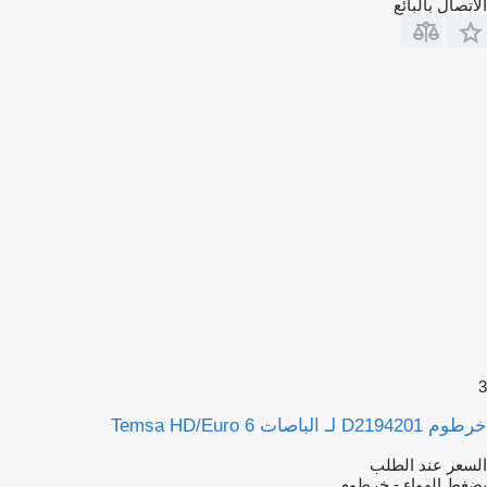
الاتصال بالبائع
3
خرطوم D2194201 لـ الباصات Temsa HD/Euro 6
السعر عند الطلب
بضغط الهواء - خرطوم