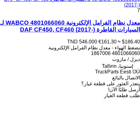
(2017-)
7
معدل نظام الفرامل الإلكترونية WABCO 4801066060 لـ
السيارات القاطرة DAF CF450, CF460 (2017-)
TND 546.000
€161.30
≈ $186.40
بضغط الهواء - معدل نظام الفرامل الإلكترونية
4801066060 1867006
ديزل / مازوت
إستونيا، Tallinn
TruckParts Eesti OÜ
الاتصال بالبائع
يتعذر العثور على قطعة غيار؟
أرسل طلبًا الآن!
طلب قطعة الغيار