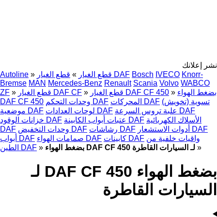
نشر إعلانك
Knorr-
IVECO
Bosch
قطع الغيار DAF
قطع الغيار
»
»
Autoline
Bremse
MAN
Mercedes-Benz
Renault
Scania
Volvo
WABCO
بضغط الهواء
»
قطع الغيار DAF CF 450
»
قطع الغيار DAF CF
»
ZF
تسوية (تخويش)
المحركات DAF
وحدات التحكم DAF
DAF CF 450
علبة تروس السرعة DAF
لوحات العدادات DAF
موضعية DAF
الأسلاك الكهربائية
عتبات أبواب الكابينة DAF
خزانات الوقود DAF
أدوات الاستشعار DAF
رشاشات DAF
وحدات التخفيض DAF
DAF
واقيات خلفية من
كابينات DAF
صمامات الهواء DAF
أبواب DAF
»
بضغط الهواء DAF CF 450 لـ السيارات القاطرة
»
الطين DAF
بضغط الهواء DAF CF 450 لـ
السيارات القاطرة