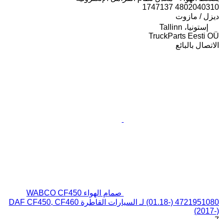
4802040310 1747137
ديزل / مازوت
إستونيا، Tallinn
TruckParts Eesti OÜ
الاتصال بالبائع
صمام الهواء WABCO CF450
(01.18-) 4721951080 لـ السيارات القاطرة DAF CF450, CF460
(2017-)