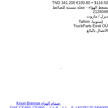
TND 341.200
€100.80
≈ $116.50
بضغط الهواء - عجلة مسننة للضاغط
2126048
ديزل / مازوت
إستونيا، Tallinn
TruckParts Eesti OÜ
الاتصال بالبائع
صمام الهواء Knorr-Bremse
K075170 AE6000 لـ السيارات القاطرة DAF CF450, CF460