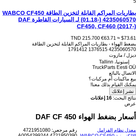
5
بطاريات المراكم القابلة لتخزين الطاقة WABCO CF450
(01.18-) 4235060570 لـ السيارات القاطرة DAF
CF450, CF460 (2017-)
TND 215.700
€63.71
≈ $73.61
بضغط الهواء - بطاريات المراكم القابلة لتخزين الطاقة
4235060570 1376515 1791412
ديزل / مازوت
إستونيا، Tallinn
TruckParts Eesti OÜ
الاتصال بالبائع
بيع ماكينات أم مركبات؟
يمكنك القيام بذلك معنا!
نشر إعلانك
نتائج البحث:
16 إعلانات
عرض
أسعار بضغط الهواء DAF CF 450
معدل نظام الفرامل
رقم مرجعي: 4721951080
4721950390 A0054299244
الإلكترونية WABCO CF450