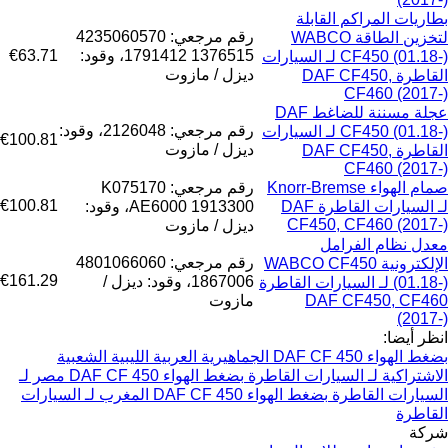
بطاريات المراكم القابلة
رقم مرجعي: 4235060570
لتخزين الطاقة WABCO
1376515 1791412، وقود:
€63.71
CF450 (01.18-) لـ السيارات
ديزل / مازوت
القاطرة DAF CF450,
CF460 (2017-)
عجلة مسننة للضاغط DAF
رقم مرجعي: 2126048، وقود:
CF450 (01.18-) لـ السيارات
€100.81
ديزل / مازوت
القاطرة DAF CF450,
CF460 (2017-)
صمام الهواء Knorr-Bremse
رقم مرجعي: K075170
€100.81
لـ السيارات القاطرة DAF
AE6000 1913300، وقود:
CF450, CF460 (2017-)
ديزل / مازوت
معدل نظام الفرامل
رقم مرجعي: 4801066060
الإلكترونية WABCO CF450
€161.29
1867006، وقود: ديزل /
(01.18-) لـ السيارات القاطرة
DAF CF450, CF460
مازوت
(2017-)
انظر أيضا:
بضغط الهواء DAF CF 450 الجماهيرية العربية الليبية الشعبية
الاشتراكية لـ السيارات القاطرة
بضغط الهواء DAF CF 450 مصر لـ
السيارات القاطرة
بضغط الهواء DAF CF 450 المغرب لـ السيارات
القاطرة
شركة