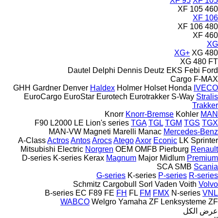
XF 95
XF 105
XF 105 460
XF 106
XF 106 480
XF 460
XG
XG+
XG 480
XG 480 FT
Dautel
Delphi
Dennis
Deutz
EKS
Febi
Ford
Cargo
F-MAX
GHH
Gardner Denver
Haldex
Holmer
Holset
Honda
IVECO
EuroCargo
EuroStar
Eurotech
Eurotrakker
S-Way
Stralis
Trakker
Knorr
Knorr-Bremse
Kohler
MAN
F90
L2000
LE
Lion's series
TGA
TGL
TGM
TGS
TGX
MAN-VW
Magneti Marelli
Manac
Mercedes-Benz
A-Class
Actros
Antos
Arocs
Atego
Axor
Econic
LK
Sprinter
Mitsubishi Electric
Norgren
OEM
OMFB
Pierburg
Renault
D-series
K-series
Kerax
Magnum
Major
Midlum
Premium
SCA
SMB
Scania
G-series
K-series
P-series
R-series
Schmitz Cargobull
Sorl
Vaden
Voith
Volvo
B-series
EC
F89
FE
FH
FL
FM
FMX
N-series
VNL
WABCO
Welgro
Yamaha
ZF Lenksysteme
ZF
عرض الكل