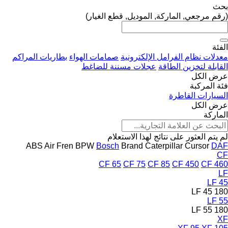
بحث
(رقم مرجعي, الماركة, الموديل, قطع الغيار)
الفئة
معدلات نظام الفرامل الإلكترونية
صمامات الهواء
بطاريات المراكم
القابلة لتخزين الطاقة
عجلات مسننة للضاغط
عرض الكل
فئة المركبة
السيارات القاطرة
عرض الكل
الماركة
لم يتم العثور على نتائج لهذا الاستعلام
ABS
Air Fren
BPW
Bosch
Brand
Caterpillar
Cursor
DAF
CF
CF 65
CF 75
CF 85
CF 450
CF 460
LF
LF 45
LF 45 180
LF 55
LF 55 180
XF