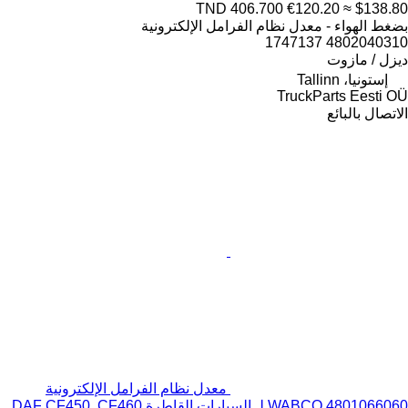
TND 406.700
€120.20
≈ $138.80
بضغط الهواء - معدل نظام الفرامل الإلكترونية
4802040310 1747137
ديزل / مازوت
إستونيا، Tallinn
TruckParts Eesti OÜ
الاتصال بالبائع
معدل نظام الفرامل الإلكترونية
WABCO 4801066060 لـ السيارات القاطرة DAF CF450, CF460