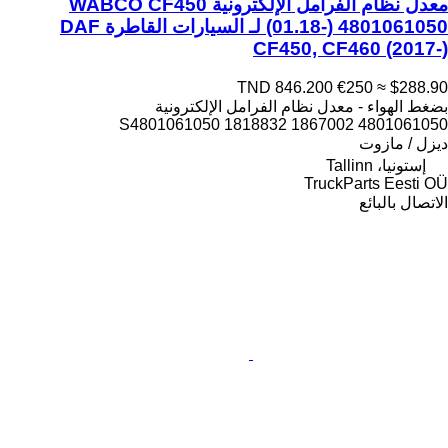
معدل نظام الفرامل الإلكترونية WABCO CF450
(01.18-) 4801061050 لـ السيارات القاطرة DAF
CF450, CF460 (2017-)
TND 846.200
€250
≈ $288.90
بضغط الهواء - معدل نظام الفرامل الإلكترونية
4801061050 1867002 S4801061050 1818832
ديزل / مازوت
إستونيا، Tallinn
TruckParts Eesti OÜ
الاتصال بالبائع