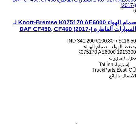
(2017-)
6
صمام الهواء Knorr-Bremse K075170 AE6000 لـ
السيارات القاطرة DAF CF450, CF460 (2017-)
TND 341.200
€100.80
≈ $116.50
بضغط الهواء - صمام الهواء
K075170 AE6000 1913300
ديزل / مازوت
إستونيا، Tallinn
TruckParts Eesti OÜ
الاتصال بالبائع