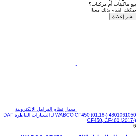
بيع ماكينات أم مركبات؟
يمكنك القيام بذلك معنا!
نشر إعلانك
معدل نظام الفرامل الإلكترونية
WABCO CF450 (01.18-) 4801061050 لـ السيارات القاطرة DAF
CF450, CF460 (2017-)
6