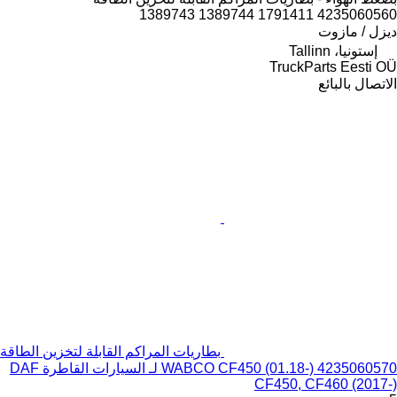
4235060560 1791411 1389744 1389743
ديزل / مازوت
إستونيا، Tallinn
TruckParts Eesti OÜ
الاتصال بالبائع
بطاريات المراكم القابلة لتخزين الطاقة
WABCO CF450 (01.18-) 4235060570 لـ السيارات القاطرة DAF
CF450, CF460 (2017-)