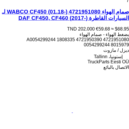
7
صمام الهواء WABCO CF450 (01.18-) 4721951080 لـ
السيارات القاطرة DAF CF450, CF460 (2017-)
TND 202.000
€59.68
≈ $68.95
بضغط الهواء - صمام الهواء
4721951080 4721950390 A0054299244 1808335
0054299244 8015979
ديزل / مازوت
إستونيا، Tallinn
TruckParts Eesti OÜ
الاتصال بالبائع