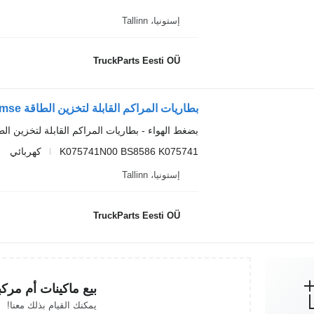
إستونيا، Tallinn
TruckParts Eesti OÜ
بضغط الهواء - بطاريات المراكم القابلة لتخزين الط
K075741N00 BS8586 K075741
كهربائي
إستونيا، Tallinn
TruckParts Eesti OÜ
بيع ماكينات أم مرك
يمكنك القيام بذلك معنا!