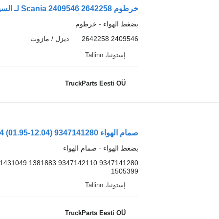
خرطوم Scania 2409546 2642258 لـ السيارات القاطرة Scania L,P,G,R,S-series (2016-)
بضغط الهواء - خرطوم
2409546 2642258
ديزل / مازوت
إستونيا، Tallinn
TruckParts Eesti OÜ
بضغط الهواء - صمام الهواء
1505399
إستونيا، Tallinn
TruckParts Eesti OÜ