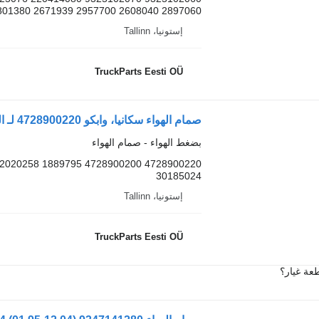
2897060 2608040 2957700 2671939 2801380
إستونيا، Tallinn
TruckParts Eesti OÜ
صمام الهواء سكانيا، وابكو 4728900220 لـ السيارات القاطرة Scania L,P,G,R,S-series (2016-)
بضغط الهواء - صمام الهواء
30185024
إستونيا، Tallinn
TruckParts Eesti OÜ
عة غيار؟