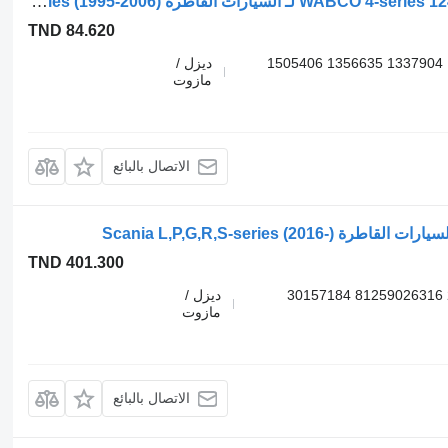
صمام الهواء WABCO 4-series 124 (01.95-12.04) 9347141280 لـ السيارات القاطرة Scania 4-series (1995-2006)
TND 84.620
9347141280 9347142110 1381883 1431049 1337904 1356635 1505406
ديزل /
مازوت
الاتصال بالبائع
TND 401.300
4728900220 4728900200 1889795 2020258 81259026316 30157184
ديزل /
مازوت
الاتصال بالبائع