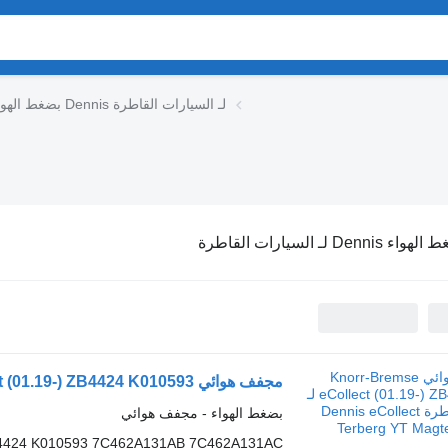
بضغط الهواء Dennis لـ السيارات القاطرة
ء Dennis لـ السيارات القاطرة
بضغط الهواء - مجفف هوائي
4424 K010593 7C462A131AB 7C462A131AC