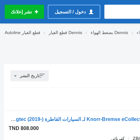
دخول / التسجيل
نشر إعلانك
بضغط الهواء Dennis
قطع الغيار Dennis
قطع الغيار
Autoline
تاريخ النشر
مجفف هوائي Knorr-Bremse eCollect (01.19-) ZB4424 K010593 لـ السيارات القاطرة Dennis eCollect Terberg YT Magtec (2019-)
TND 808.000
ZB
كهربائي