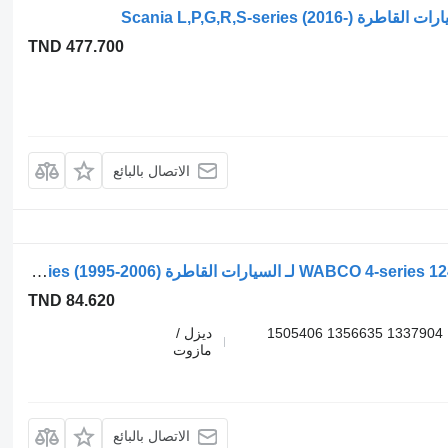
TND 477.700
الاتصال بالبائع
صمام الهواء WABCO 4-series 124 (01.95-12.04) 9347141280 لـ السيارات القاطرة Scania 4-series (1995-2006)
TND 84.620
9347141280 9347142110 1381883 1431049 1337904 1356635 1505406
ديزل /
مازوت
الاتصال بالبائع