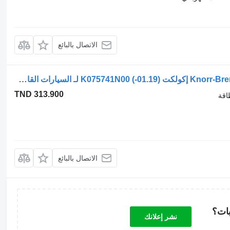
الاتصال بالبائع
بطاريات المراكم القابلة لتخزين الطاقة Knorr-Bremse إكولكت (01.19-) K075741N00 لـ السيارات القاطرة Dennis eCollect Terberg YT Magtec (2019-)
TND 313.900
اقة
الاتصال بالبائع
بات؟
نشر إعلانك