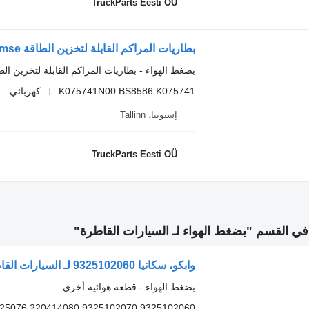
TruckParts Eesti OÜ
بضغط الهواء - بطاريات المراكم القابلة لتخزين الط
K075741N00 BS8586 K075741
كهربائي
إستونيا، Tallinn
TruckParts Eesti OÜ
 القسم "بضغط الهواء لـ السيارات القاطرة"
وابكو، سكانيا 9325102060 لـ السيارات القاطرة Scania L,P,G,R,S-series (2016-)
بضغط الهواء - قطعة هوائية أخرى