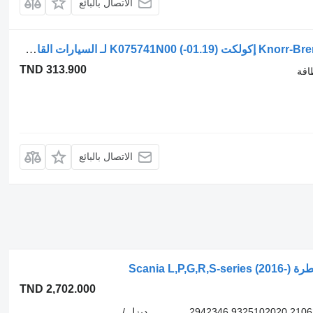
الاتصال بالبائع
بطاريات المراكم القابلة لتخزين الطاقة Knorr-Bremse إكولكت (01.19-) K075741N00 لـ السيارات القاطرة Dennis eCollect Terberg YT Magtec (2019-)
TND 313.900
اقة
الاتصال بالبائع
TND 2,702.000
9325102060 9325102070 220414080 210625076 9325102020 2942346
ديزل /