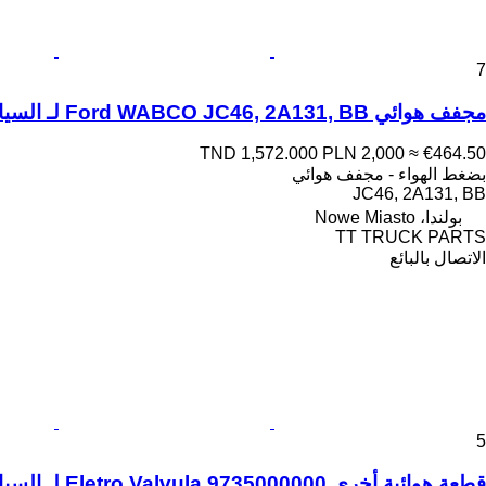
7
مجفف هوائي Ford WABCO JC46, 2A131, BB لـ السيارات القاطرة Ford F-MAX 500 EURO 6
TND 1,572.000
PLN 2,000
≈ €464.50
بضغط الهواء - مجفف هوائي
JC46, 2A131, BB
بولندا، Nowe Miasto
TT TRUCK PARTS
الاتصال بالبائع
5
قطعة هوائية أخرى Eletro Valvula 9735000000 لـ السيارات القاطرة Ford F-MAX | 18