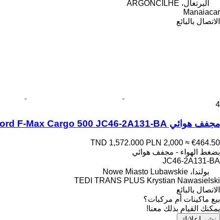
البرتغال، ARGONCILHE
Manaiacar
الاتصال بالبائع
4
مجفف هوائي Ford F-Max Cargo 500 JC46-2A131-BA لـ السيارات القاطرة Ford F-Max Cargo 500
TND 1,572.000
PLN 2,000
≈ €464.50
بضغط الهواء - مجفف هوائي
JC46-2A131-BA
بولندا، Nowe Miasto Lubawskie
TEDI TRANS PLUS Krystian Nawasielski
الاتصال بالبائع
بيع ماكينات أم مركبات؟
يمكنك القيام بذلك معنا!
نشر إعلانك