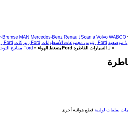
r-Bremse
MAN
Mercedes-Benz
Renault
Scania
Volvo
WABCO
رؤوس مجموعات الأسطوانات Ford
زنبركات Ford
رشاشات Ford
»
بضغط الهواء Ford لـ السيارات القاطرة
»
مفاتيح التوجيه المنخفض Ford
ت بملفات لولبية
قِطع هوائية أخرى