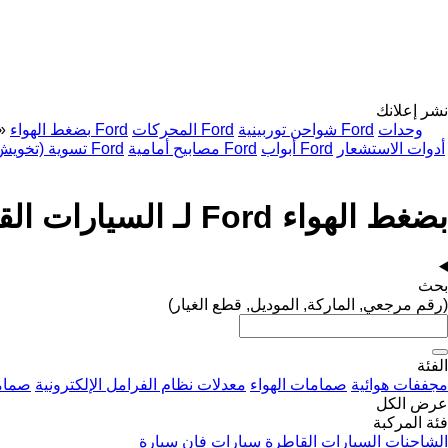
نشر إعلانك
وحدات
شواحن توربينية Ford
المحركات Ford
بضغط الهواء Ford
»
أدوات الاستشعار
أبواب Ford
مصابيح أمامية Ford
تسوية (تخويش) موضعية Ford
بضغط الهواء Ford لـ السيارات القاطرة
بحث
(رقم مرجعي, الماركة, الموديل, قطع الغيار)
الفئة
مجففات هوائية
صمامات الهواء
معدلات نظام الفرامل الإلكترونية
صماما
عرض الكل
فئة المركبة
الشاحنات
السيارات القاطرة
سيارات فان
سيارة