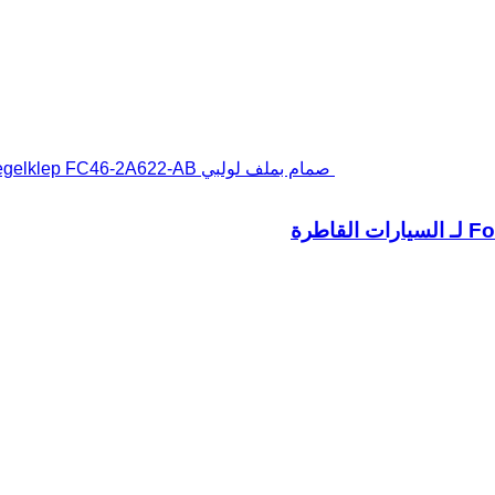
صمام بملف لولبي Ford Occ regelklep FC46-2A622-AB لـ السيارات القاطرة