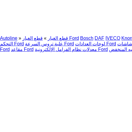
Knor
IVECO
DAF
Bosch
قطع الغيار Ford
قطع الغيار
»
»
Autoline
لوحات العدادات Ford
علبة تروس السرعة Ford
التحكم Ford
معدلات نظام الفرامل الإلكترونية Ford
مقاعد Ford
Ford