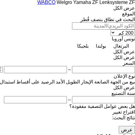
WABCO
Welgro
Yamaha
ZF Lenksysteme
ZF
عرض الكل
الموقع
البحث في نطاق بنصف قُطر
تونس
أوروبا
البرتغال
بولندا
بلجيكا
عرض الكل
عرض الكل
السعر
–
نوع الإعلان
بيع
من الجهة الصانعة
الإيجار الطويل الأمد
الرصيد
على أقساط
استبدال
عرض الكل
سنة التصنيع
–
هل بعض عوامل التصفية مفقودة؟
اقتراح تغيير
نتائج البحث:
-
عرض