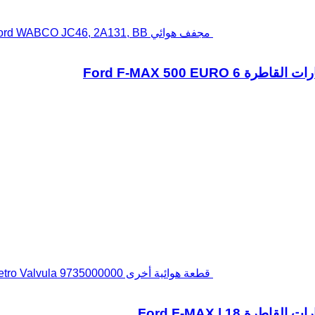
مجفف هوائي Ford WABCO JC46, 2A131, BB لـ السيارات القاطرة Ford F-MAX 500 EURO 6
قطعة هوائية أخرى Eletro Valvula 9735000000 لـ السيارات القاطرة Ford F-MAX | 18