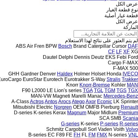
عرض الكل
نوع قطعة الغيار
قطعة غيار أصلية
عرض الكل
الماركة
لم يتم العثور على نتائج لهذا الاستعلام
ABS
Air Fren
BPW
Bosch
Brand
Caterpillar
Cursor
DAF
CF
LF
XF
XG
Dautel
Delphi
Dennis
Deutz
EKS
Febi
Ford
Cargo
F-MAX
F-MAX 500
GHH
Gardner Denver
Haldex
Holmer
Holset
Honda
IVECO
EuroCargo
EuroStar
Eurotech
Eurotrakker
S-Way
Stralis
Trakker
Knorr
Knorr-Bremse
Kohler
MAN
F90
L2000
LE
Lion's series
TGA
TGL
TGM
TGS
TGX
MAN-VW
Magneti Marelli
Manac
Mercedes-Benz
A-Class
Actros
Antos
Arocs
Atego
Axor
Econic
LK
Sprinter
Mitsubishi Electric
Norgren
OEM
OMFB
Pierburg
Renault
D-series
K-series
Kerax
Magnum
Major
Midlum
Premium
SCA
SMB
Scania
G-series
K-series
P-series
R-series
Schmitz Cargobull
Sorl
Vaden
Voith
Volvo
B-series
EC
F89
FE
FH
FL
FM
FMX
N-series
VNL