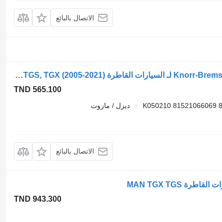
الاتصال بالبائع
معدل نظام الفرامل الإلكترونية Knorr-Bremse K050210 لـ السيارات القاطرة MAN TGL, TGM, TGS, TGX (2005-2021)
TND 565.100
K050210 81521066069 8
ديزل / مازوت
الاتصال بالبائع
TND 943.300