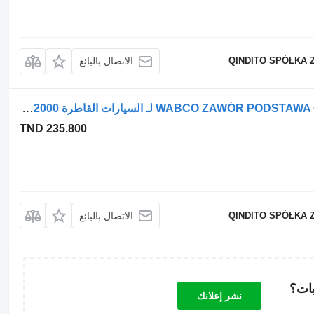
QINDITO SPÓŁKA 
الاتصال بالبائع
مجفف هوائي WABCO ZAWÓR PODSTAWA OSUSZACZA 4324100500 لـ السيارات القاطرة MAN L2000
TND 235.800
QINDITO SPÓŁKA 
الاتصال بالبائع
بات؟
نشر إعلانك