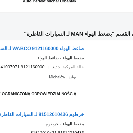
Auto Perfekt Michał Urbaniak
غط الهواء MAN لـ السيارات القاطرة"
ضاغط الهواء WABCO 9121160000 لـ السيارات القاطرة MAN
بضغط الهواء - ضاغط الهواء
حالة المركبة
جديد
9121160000 51541007071
بولندا، Michałów
Z OGRANICZONĄ ODPOWIEDZIALNOŚCIĄ
خرطوم 81512010436 لـ السيارات القاطرة MAN TGX
بضغط الهواء - خرطوم
81512010436 81512010421