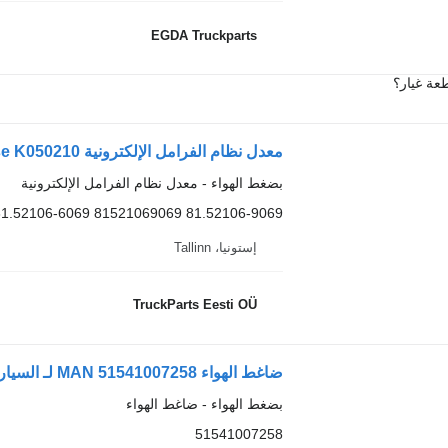
EGDA Truckparts
عة غيار؟
بضغط الهواء - معدل نظام الفرامل الإلكترونية
1.52106-6069 81521069069 81.52106-9069
إستونيا، Tallinn
TruckParts Eesti OÜ
ضاغط الهواء MAN 51541007258 لـ السيارات القاطرة MAN TGX TGS
بضغط الهواء - ضاغط الهواء
51541007258