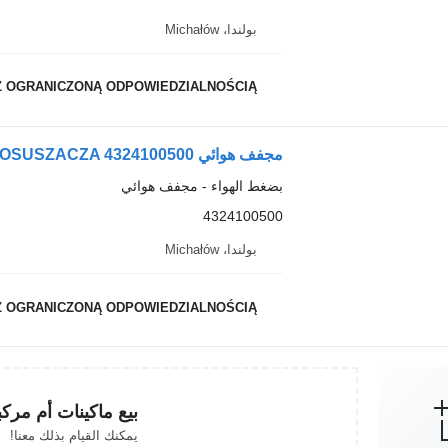
بولندا، Michałów
Z OGRANICZONĄ ODPOWIEDZIALNOŚCIĄ
بضغط الهواء - مجفف هوائي
4324100500
بولندا، Michałów
Z OGRANICZONĄ ODPOWIEDZIALNOŚCIĄ
بيع ماكينات أم مرك
يمكنك القيام بذلك معنا!