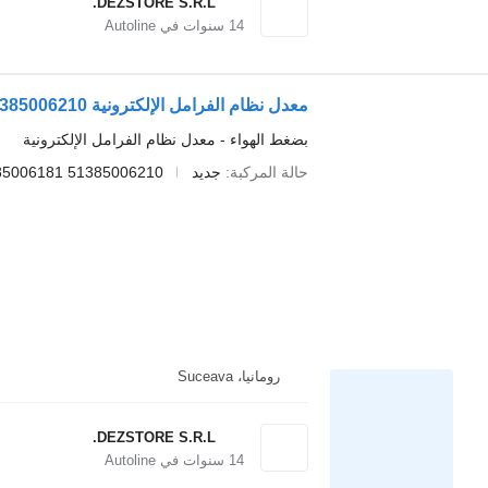
DEZSTORE S.R.L.
14
سنوات في Autoline
معدل نظام الفرامل الإلكترونية 51385006210 لـ السيارات القاطرة MAN TGX
بضغط الهواء - معدل نظام الفرامل الإلكترونية
حالة المركبة
جديد
51385006210 51385006181
رومانيا، Suceava
DEZSTORE S.R.L.
14
سنوات في Autoline