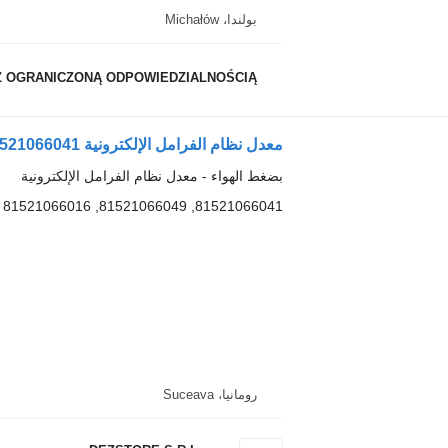
بولندا، Michałów
Z OGRANICZONĄ ODPOWIEDZIALNOŚCIĄ
معدل نظام الفرامل الإلكترونية 81521066041 لـ السيارات القاطرة MAN TGX
بضغط الهواء - معدل نظام الفرامل الإلكترونية
81521066041, 81521066049, 81521066016 81521066047
رومانيا، Suceava