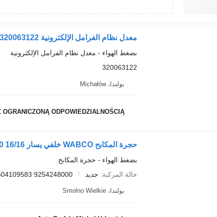
بضغط الهواء - معدل نظام الفرامل الإلكترونية
320063122
بولندا، Michałów
Z OGRANICZONĄ ODPOWIEDZIALNOŚCIĄ
بضغط الهواء - حجرة المكابح
حالة المركبة
جديد
9254248000 81504109583
بولندا، Smolno Wielkie