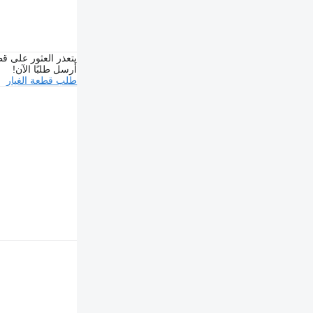
يتعذر العثور على قط
أرسل طلبًا الآن!
طلب قطعة الغيار