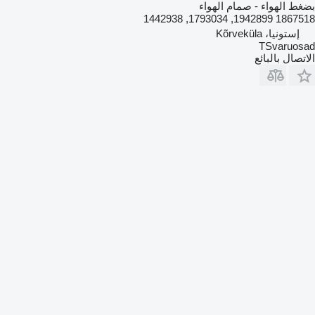
بضغط الهواء - صمام الهواء
1867518 1942899, 1793034, 1442938
إستونيا، Kõrveküla
TSvaruosad
الاتصال بالبائع