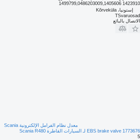
1423910 1499799,0486203009,1405606
إستونيا، Kõrveküla
TSvaruosad
الاتصال بالبائع
معدل نظام الفرامل الإلكترونية Scania
EBS brake valve 1773676 لـ السيارات القاطرة Scania R480
5