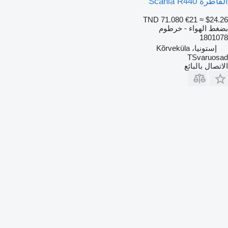
القاطرة Scania R440
TND 71.080
€21
≈ $24.26
بضغط الهواء - خرطوم
1801078
إستونيا، Kõrveküla
TSvaruosad
الاتصال بالبائع