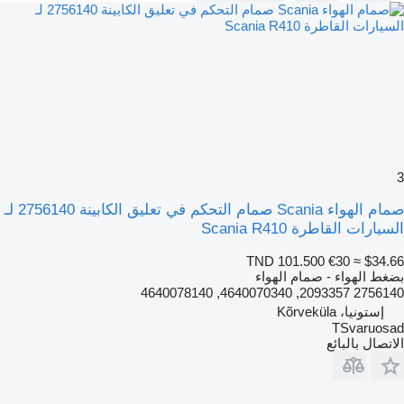
3
صمام الهواء Scania صمام التحكم في تعليق الكابينة 2756140 لـ
السيارات القاطرة Scania R410
TND 101.500
€30
≈ $34.66
بضغط الهواء - صمام الهواء
2756140 2093357, 4640070340, 4640078140
إستونيا، Kõrveküla
TSvaruosad
الاتصال بالبائع