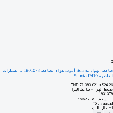
3
ضاغط الهواء Scania أنبوب هواء الضاغط 1801078 لـ السيارات
القاطرة Scania R410
TND 71.080
€21
≈ $24.26
بضغط الهواء - ضاغط الهواء
1801078
إستونيا، Kõrveküla
TSvaruosad
الاتصال بالبائع