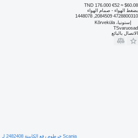
TND 176.000
€52
≈ $60.08
بضغط الهواء - صمام الهواء
4728800310 2084509, 1448078
إستونيا، Kõrveküla
TSvaruosad
الاتصال بالبائع
Scania خرطوم رفع الكابينة 2482408 لـ