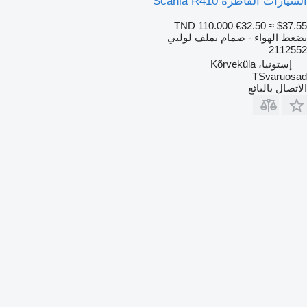
السيارات القاطرة Scania R410
TND 110.000
€32.50
≈ $37.55
بضغط الهواء - صمام بملف لولبي
2112552
إستونيا، Kõrveküla
TSvaruosad
الاتصال بالبائع