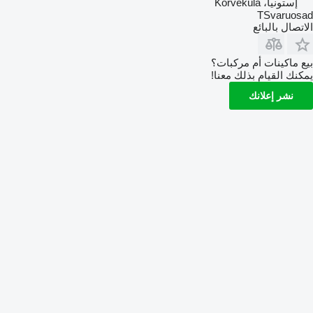
إستونيا، Kõrveküla
TSvaruosad
الاتصال بالبائع
بيع ماكينات أم مركبات؟
يمكنك القيام بذلك معنا!
نشر إعلانك