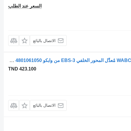
السعر عند الطلب
الاتصال بالبائع
معدل نظام الفرامل الإلكترونية WABCO 1867002 مُعدِّل المحور الخلفي EBS-3 من وابكو 4801061050 قطع إضافية I لـ الشاحنات DAF LF / CF / XF / XG
TND 423.100
الاتصال بالبائع