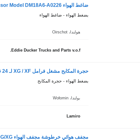
ضاغط الهواء DAF Benling Compressor Model DM18A6-A0226 لـ الشاحنات DAF XG
بضغط الهواء - ضاغط الهواء
هولندا، Oirschot
Eddie Ducker Trucks and Parts v.o.f.
حجرة المكابح مشغل فرامل XG / XF لـ 24 قرص أمامي لـ الشاحنات DAF XG / XF
بضغط الهواء - حجرة المكابح
بولندا، Wołomin
Lamiro
مجفف هوائي خرطوشة مجفف الهواء DAF XF106/XG/XG+ لـ الشاحنات DAF XF106/XG/XG+