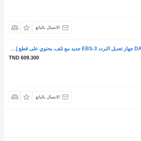
الاتصال بالبائع
معدل نظام الفرامل الإلكترونية DAF 1867002 جهاز تعديل التردد EBS-3 جديد مع تلف، يحتوي على قطع إضافية لـ الشاحنات DAF LF / CF / XF / XG
TND 609.300
الاتصال بالبائع