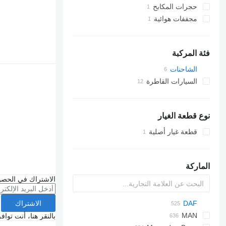
حجرات المكابح
مجففات هوائية
فئة المركبة
الشاحنات
السيارات القاطرة
نوع قطعة الغيار
قطعة غيار أصلية
الماركة
الاشتراك في الحصو
الاشتراك
C-series
DAF
Carnival
2000
Daily
LTM
ELF
CF
BF
MAN
بالنقر هنا، أنت توا