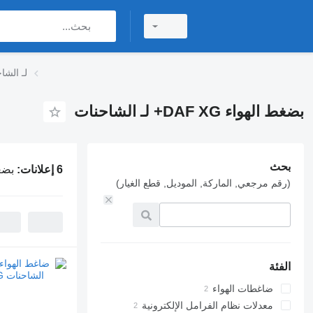
بضغط الهواء DAF XG+
بضغط الهواء DAF XG+ لـ الشاحنات
بحث
6 إعلانات:
بضغط اله
(رقم مرجعي, الماركة, الموديل, قطع الغيار)
الفئة
ضاغطات الهواء
معدلات نظام الفرامل الإلكترونية