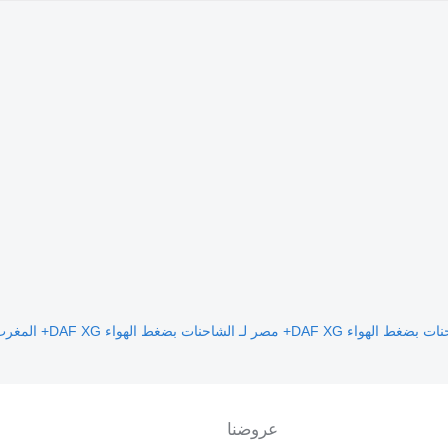
بضغط الهواء DAF XG+ مصر لـ الشاحنات
بضغط الهواء DAF XG+ المغرب لـ الشاحنات
عروضنا