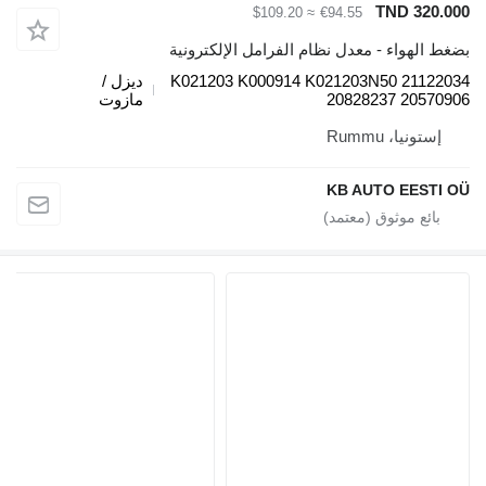
TND 320.
≈ $109.20
€94.55
 الهواء - معدل نظام الفرامل الإلكترونية
K021203 K000914 K021203N50 21122
ديزل /
20828237 20570
مازوت
إستونيا، Rummu
KB AUTO EESTI