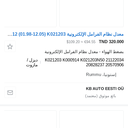
معدل نظام الفرامل الإلكترونية Knorr-Bremse FM12 (01.98-12.05) K021203 لـ الشاحنات Volvo FM7-FM12, FM, FMX (1998-2014)
TND 320.
≈ $109.20
€94.55
 الهواء - معدل نظام الفرامل الإلكترونية
K021203 K000914 K021203N50 21122
ديزل /
20828237 20570
مازوت
إستونيا، Rummu
KB AUTO EESTI