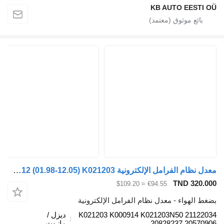
KB AUTO EESTI
معدل نظام الفرامل الإلكترونية Knorr-Bremse FM12 (01.98-12.05) K021203 لـ الشاحنات Volvo FM7-FM12, FM, FMX (1998-2014)
TND 320.
≈ $109.20
€94.55
 الهواء - معدل نظام الفرامل الإلكترونية
K021203 K000914 K021203N50 21122
ديزل /
20828237 20570
مازوت