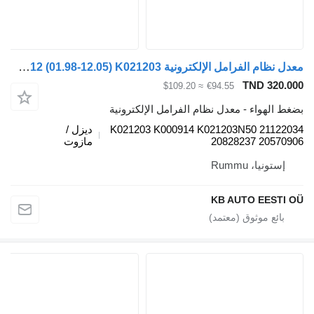
معدل نظام الفرامل الإلكترونية Knorr-Bremse FM12 (01.98-12.05) K021203 لـ الشاحنات Volvo FM7-FM12, FM, FMX (1998-2014)
TND 320.
≈ $109.20
€94.55
 الهواء - معدل نظام الفرامل الإلكترونية
K021203 K000914 K021203N50 21122
ديزل /
20828237 20570
مازوت
إستونيا، Rummu
KB AUTO EESTI