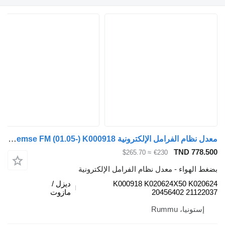
معدل نظام الفرامل الإلكترونية Knorr-Bremse FM (01.05-) K000918 لـ الشاحنات Volvo FM7-FM12, FM, FMX (1998-2014)
TND 778.
≈ $265.70
€230
 الهواء - معدل نظام الفرامل الإلكترونية
K000918 K020624X50 K020
ديزل /
20456402 21122
مازوت
إستونيا، Rummu