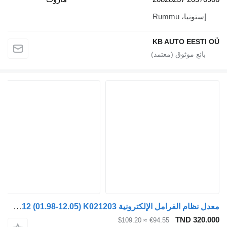
إستونيا، Rummu
KB AUTO EESTI
معدل نظام الفرامل الإلكترونية Knorr-Bremse FM12 (01.98-12.05) K021203 لـ الشاحنات Volvo FM7-FM12, FM, FMX (1998-2014)
TND 320.
≈ $109.20
€94.55