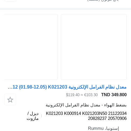
معدل نظام الفرامل الإلكترونية Knorr-Bremse FM12 (01.98-12.05) K021203 لـ الشاحنات Volvo FM7-FM12, FM, FMX (1998-2014)
TND 349.
≈ $119.40
€103.30
 الهواء - معدل نظام الفرامل الإلكترونية
K021203 K000914 K021203N50 21122
ديزل /
20828237 20570
مازوت
إستونيا، Rummu