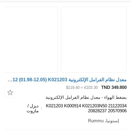
معدل نظام الفرامل الإلكترونية Knorr-Bremse FM12 (01.98-12.05) K021203 لـ الشاحنات Volvo FM7-FM12, FM, FMX (1998-2014)
TND 349.
≈ $119.40
€103.30
 الهواء - معدل نظام الفرامل الإلكترونية
K021203 K000914 K021203N50 21122
ديزل /
20828237 20570
مازوت
إستونيا، Rummu