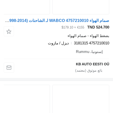
صمام الهواء WABCO 4757210010 لـ الشاحنات Volvo FM7-FM12, FM, FMX (1998-2014)
TND 524.
≈ $179.10
€155
 الهواء - صمام الهواء
4757210010 31
ديزل / مازوت
إستونيا، Rummu
KB AUTO EESTI