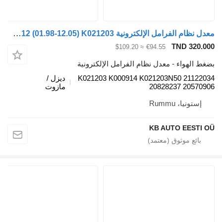
معدل نظام الفرامل الإلكترونية Knorr-Bremse FM12 (01.98-12.05) K021203 لـ الشاحنات Volvo FM7-FM12, FM, FMX (1998-2014)
TND 320.
≈ $109.20
€94.55
 الهواء - معدل نظام الفرامل الإلكترونية
K021203 K000914 K021203N50 21122
ديزل /
20828237 20570
مازوت
إستونيا، Rummu
KB AUTO EESTI