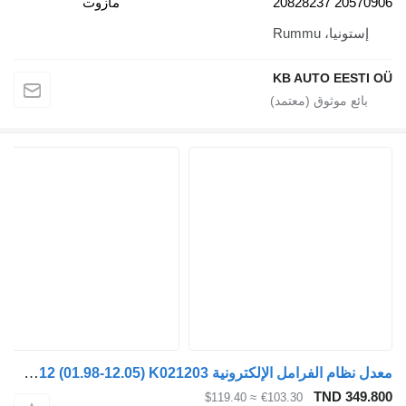
20828237 20570
مازوت
إستونيا، Rummu
KB AUTO EESTI
معدل نظام الفرامل الإلكترونية Knorr-Bremse FM12 (01.98-12.05) K021203 لـ الشاحنات Volvo FM7-FM12, FM, FMX (1998-2014)
TND 349.
≈ $119.40
€103.30