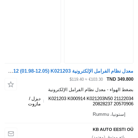
معدل نظام الفرامل الإلكترونية Knorr-Bremse FM12 (01.98-12.05) K021203 لـ الشاحنات Volvo FM7-FM12, FM, FMX (1998-2014)
TND 349.
≈ $119.40
€103.30
 الهواء - معدل نظام الفرامل الإلكترونية
K021203 K000914 K021203N50 21122
ديزل /
20828237 20570
مازوت
إستونيا، Rummu
KB AUTO EESTI