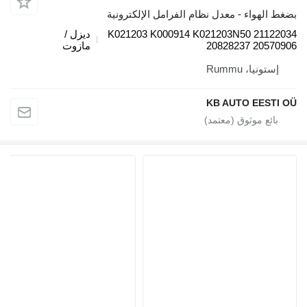
 الهواء - معدل نظام الفرامل الإلكترونية
K021203 K000914 K021203N50 21122
ديزل /
20828237 20570
مازوت
إستونيا، Rummu
KB AUTO EESTI