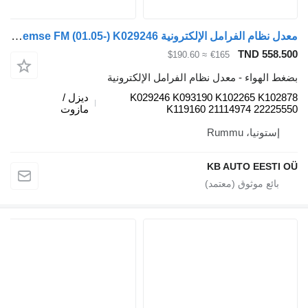
معدل نظام الفرامل الإلكترونية Knorr-Bremse FM (01.05-) K029246 لـ الشاحنات Volvo FM7-FM12, FM, FMX (1998-2014)
TND 558.
≈ $190.60
€165
 الهواء - معدل نظام الفرامل الإلكترونية
K029246 K093190 K102265 K102
ديزل /
K119160 21114974 22225
مازوت
إستونيا، Rummu
KB AUTO EESTI