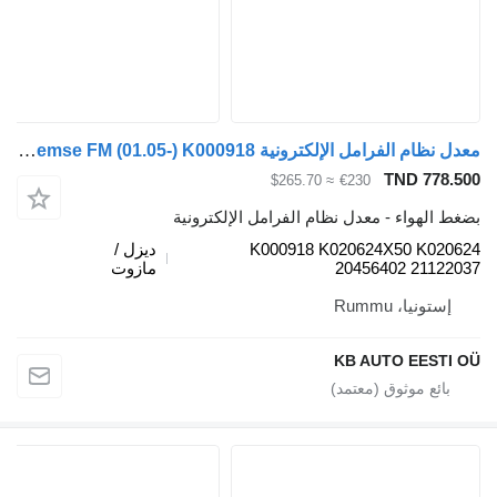
معدل نظام الفرامل الإلكترونية Knorr-Bremse FM (01.05-) K000918 لـ الشاحنات Volvo FM7-FM12, FM, FMX (1998-2014)
TND 778.
≈ $265.70
€230
 الهواء - معدل نظام الفرامل الإلكترونية
K000918 K020624X50 K020
ديزل /
20456402 21122
مازوت
إستونيا، Rummu
KB AUTO EESTI