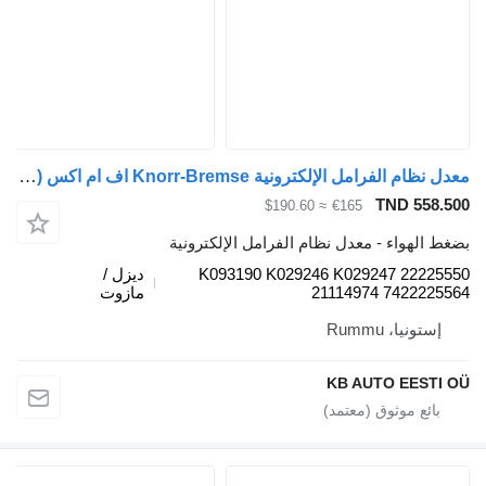
معدل نظام الفرامل الإلكترونية Knorr-Bremse اف ام اكس (01.12-) K093190 لـ الشاحنات Volvo FM7-FM12, FM, FMX (1998-2014)
TND 558.
≈ $190.60
€165
 الهواء - معدل نظام الفرامل الإلكترونية
K093190 K029246 K029247 22225
ديزل /
21114974 7422225
مازوت
إستونيا، Rummu
KB AUTO EESTI