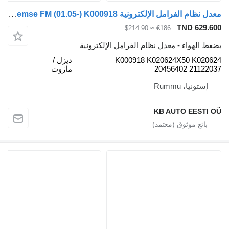
معدل نظام الفرامل الإلكترونية Knorr-Bremse FM (01.05-) K000918 لـ الشاحنات Volvo FM7-FM12, FM, FMX (1998-2014)
TND 629.
≈ $214.90
€186
 الهواء - معدل نظام الفرامل الإلكترونية
K000918 K020624X50 K020
ديزل /
20456402 21122
مازوت
إستونيا، Rummu
KB AUTO EESTI