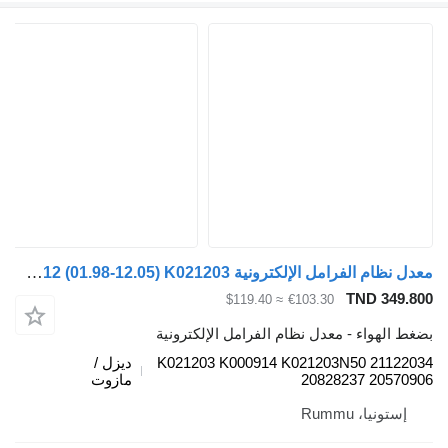
معدل نظام الفرامل الإلكترونية Knorr-Bremse FM12 (01.98-12.05) K021203 لـ الشاحنات Volvo FM7-FM12, FM, FMX (1998-2014)
TND 349.
≈ $119.40
€103.30
 الهواء - معدل نظام الفرامل الإلكترونية
K021203 K000914 K021203N50 21122
ديزل /
20828237 20570
مازوت
إستونيا، Rummu