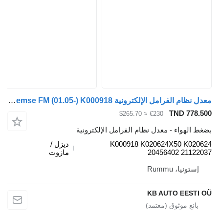
معدل نظام الفرامل الإلكترونية Knorr-Bremse FM (01.05-) K000918 لـ الشاحنات Volvo FM7-FM12, FM, FMX (1998-2014)
TND 778.
≈ $265.70
€230
 الهواء - معدل نظام الفرامل الإلكترونية
K000918 K020624X50 K020
ديزل /
20456402 21122
مازوت
إستونيا، Rummu
KB AUTO EESTI