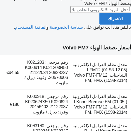
الهواء
Volvo - FM7
اشتراك
 هنا، أنت توافق على
سياسة الخصوصية
و
اتفاقية المستخدم
.
ضغط الهواء Volvo FM7
رقم مرجعي: K021203
 نظام الفرامل الإلكترونية
K000914 K021203N50
FM12 (01.98-12.05) لـ
€94.55
21122034 20828237
الشاحنات Volvo FM7-FM12,
20570906، وقود: ديزل /
FM, FMX (1998-20
مازوت
 نظام الفرامل الإلكترونية
رقم مرجعي: K000918
Knorr-Bremse FM (01.05-) لـ
K020624X50 K020624
€186
20456402 21122037،
الشاحنات Volvo FM7-FM12,
وقود: ديزل / مازوت
FM, FMX (1998-20
 نظام الفرامل الإلكترونية
رقم مرجعي: K093190
Knorr-Bremse اف ام اكس
K029246 K029247