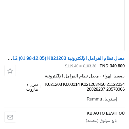
معدل نظام الفرامل الإلكترونية Knorr-Bremse FM12 (01.98-12.05) K021203 لـ الشاحنات Volvo FM7-FM12, FM, FMX (1998-2014)
TND 349.
≈ $119.40
€103.30
 الهواء - معدل نظام الفرامل الإلكترونية
K021203 K000914 K021203N50 21122
ديزل /
20828237 20570
مازوت
إستونيا، Rummu
KB AUTO EESTI