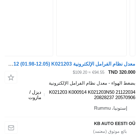
معدل نظام الفرامل الإلكترونية FM12 (01.98-12.05) K021203 لـ الشاحنات Volvo FM7-FM12, FM, FMX (1998-2014)
TND 320.
≈ $109.20
€94.55
 الهواء - معدل نظام الفرامل الإلكترونية
K021203 K000914 K021203N50 21122
ديزل /
20828237 20570
مازوت
إستونيا، Rummu
KB AUTO EESTI