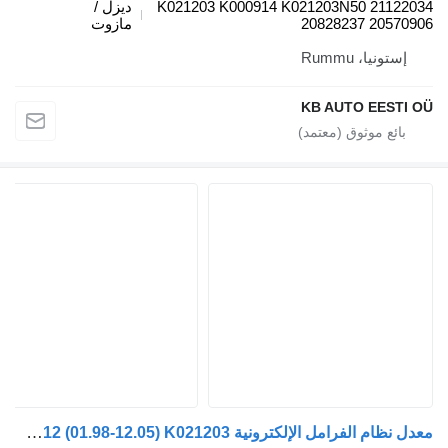
K021203 K000914 K021203N50 21122
ديزل /
20828237 20570
مازوت
إستونيا، Rummu
KB AUTO EESTI
معدل نظام الفرامل الإلكترونية Knorr-Bremse FM12 (01.98-12.05) K021203 لـ الشاحنات Volvo FM7-FM12, FM, FMX (1998-2014)