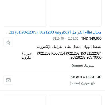
معدل نظام الفرامل الإلكترونية Knorr-Bremse FM12 (01.98-12.05) K021203 لـ الشاحنات Volvo FM7-FM12, FM, FMX (1998-2014)
TND 349.
≈ $119.40
€103.30
 الهواء - معدل نظام الفرامل الإلكترونية
K021203 K000914 K021203N50 21122
ديزل /
20828237 20570
مازوت
إستونيا، Rummu
KB AUTO EESTI