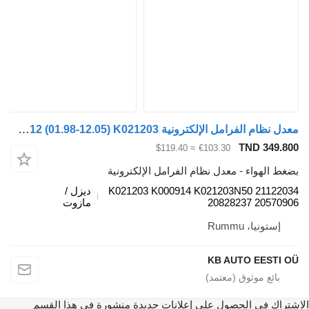
معدل نظام الفرامل الإلكترونية Knorr-Bremse FM12 (01.98-12.05) K021203 لـ الشاحنات Volvo FM7-FM12, FM, FMX (1998-2014)
TND 349.
≈ $119.40
€103.30
 الهواء - معدل نظام الفرامل الإلكترونية
K021203 K000914 K021203N50 21122
ديزل /
20828237 20570
مازوت
إستونيا، Rummu
KB AUTO EESTI
راك في الحصول على إعلانات جديدة منشورة في هذا القسم