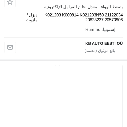
 الهواء - معدل نظام الفرامل الإلكترونية
K021203 K000914 K021203N50 21122
ديزل /
20828237 20570
مازوت
إستونيا، Rummu
KB AUTO EESTI