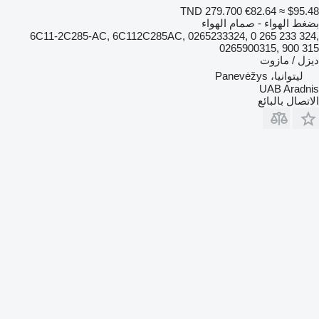
TND 279.700
€82.64
≈ $95.48
بضغط الهواء - صمام الهواء
6C11-2C285-AC, 6C112C285AC, 0265233324, 0 265 233 324,
0265900315, 900 315
ديزل / مازوت
ليتوانيا، Panevėžys
UAB Aradnis
الاتصال بالبائع