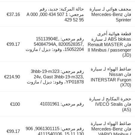
مجفف هوائي لـ سيارة
حالة المركبة: جديد، رقم
فان Mercedes-Benz
مرجعي: 1 507 434 000, A 000
€37.16
429 52 95
Sprinter
قطعة هوائية أخرى
رقم مرجعي: 15113904E,
ABS blokas لـ سيارة
€99.17
54084794A, 8200528357,
فان Renault MASTER
15052204، وقود: ديزل / مازوت
II Minibus / passenger
(JD)
ضاغط الهواء لـ سيارة
رقم مرجعي: 3hbb-19-m323
فان Nissan
€214.90
24v, Gast 3hbb-19-m323,
INTERSTAR Furgon
YP01878، وقود: ديزل / مازوت
(X70)
حجرة المكابح لـ سيارة
رقم مرجعي: 41031961
فان IVECO Stralis
€100
(AS)
ضاغط الهواء لـ سيارة
رقم مرجعي: 9061301115, 906
فان Mercedes-Benz
€99.17
130 11 15, 4111540106
VARIO Minibus /