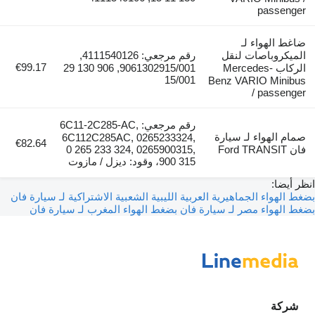
passenger
ضاغط الهواء لـ
الميكروباصات لنقل
رقم مرجعي: 4111540126,
€99.17
الركاب Mercedes-
9061302915/001, 906 130 29
15/001
Benz VARIO Minibus
/ passenger
رقم مرجعي: 6C11-2C285-AC,
صمام الهواء لـ سيارة
6C112C285AC, 0265233324,
€82.64
فان Ford TRANSIT
0 265 233 324, 0265900315,
900 315، وقود: ديزل / مازوت
انظر أيضا:
بضغط الهواء الجماهيرية العربية الليبية الشعبية الاشتراكية لـ سيارة فان
بضغط الهواء مصر لـ سيارة فان
بضغط الهواء المغرب لـ سيارة فان
شركة