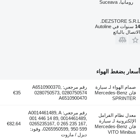
رومانيا، Suceava
DEZSTORE S.R.L.
14
سنوات في Autoline
الاتصال بالبائع
أسعار بضغط الهواء
صمام الهواء لـ سيارة
رقم مرجعي: A6510900370,
فان Mercedes-Benz
0280750573, 0280750574
€35
A6510900470
SPRINTER
رقم مرجعي: A0014461489, A
معدل نظام الفرامل
001 446 14 89, 0014461489,
الإلكترونية لـ سيارة
€82.64
0265235167, 0 265 235 167,
فان Mercedes-Benz
0265950599, 950 599، وقود:
VITO Minibus
ديزل / مازوت