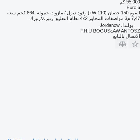
95.000 كم
Euro 6
القوة
150 حصان (110 kW)
وقود
ديزل / مازوت
حمولة
864 كجم
سعة
7,47 م3
مواصفات المحاور
4x2
نظام التعليق
زنبرك/زنبرك
بولندا، Jordanow
F.H.U BOGUSŁAW ANTOSZ
الاتصال بالبائع