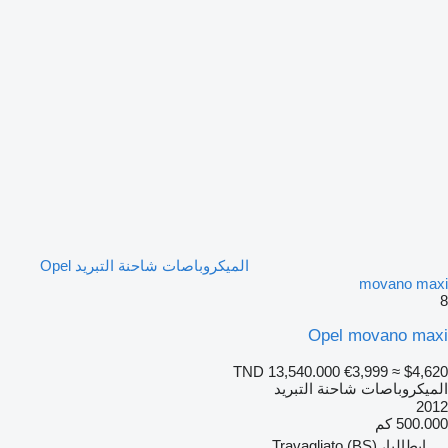
الميكروباصات شاحنة التبريد Opel
movano maxi
8
Opel movano maxi
TND 13,540.000
€3,999
≈ $4,620
الميكروباصات شاحنة التبريد
2012
500.000 كم
إيطاليا، Travagliato (BS)