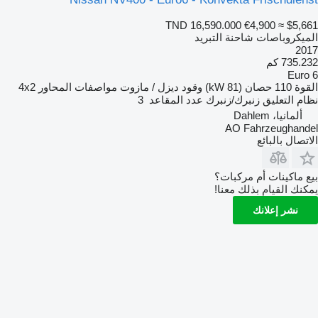
TND 16,590.000
€4,900
≈ $5,661
الميكروباصات شاحنة التبريد
2017
735.232 كم
Euro 6
القوة
110 حصان (81 kW)
وقود
ديزل / مازوت
مواصفات المحاور
4x2
نظام التعليق
زنبرك/زنبرك
عدد المقاعد
3
ألمانيا، Dahlem
AO Fahrzeughandel
الاتصال بالبائع
بيع ماكينات أم مركبات؟
يمكنك القيام بذلك معنا!
نشر إعلانك