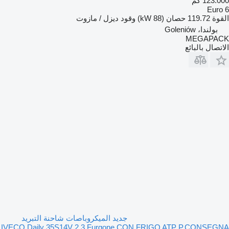
123.000 كم
Euro 6
القوة
119.72 حصان (88 kW)
وقود
ديزل / مازوت
بولندا، Goleniów
MEGAPACK
الاتصال بالبائع
جديد الميكروباصات شاحنة التبريد
IVECO Daily 35S14V 2.3 Furgone CON FRIGO ATP P.CONSEGNA