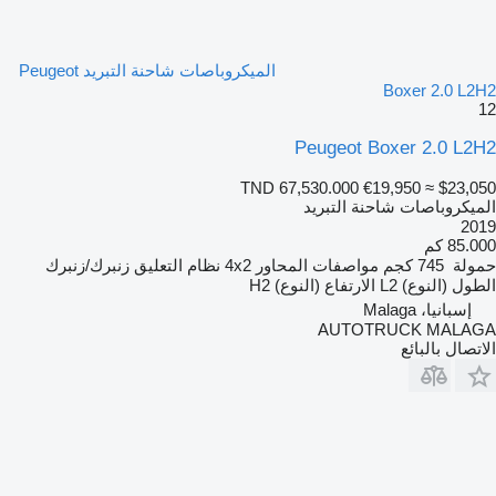
الميكروباصات شاحنة التبريد Peugeot
Boxer 2.0 L2H2
12
Peugeot Boxer 2.0 L2H2
TND 67,530.000
€19,950
≈ $23,050
الميكروباصات شاحنة التبريد
2019
85.000 كم
حمولة
745 كجم
مواصفات المحاور
4x2
نظام التعليق
زنبرك/زنبرك
الطول (النوع)
L2
الارتفاع (النوع)
H2
إسبانيا، Malaga
AUTOTRUCK MALAGA
الاتصال بالبائع