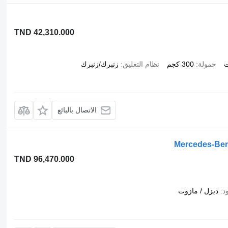
TND 42,310.000
ت
حمولة
300 كجم
نظام التعليق
زنبرك/زنبرك
الاتصال بالبائع
Mercedes-Benz
TND 96,470.000
د
ديزل / مازوت