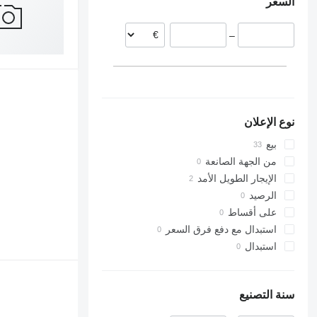
السعر
بولندا
التشيك
–
فنلندا
رومانيا
البرتغال
النرويج
عرض الكل
نوع الإعلان
بيع
من الجهة الصانعة
الإيجار الطويل الأمد
الرصيد
على أقساط
استبدال مع دفع فرق السعر
استبدال
سنة التصنيع