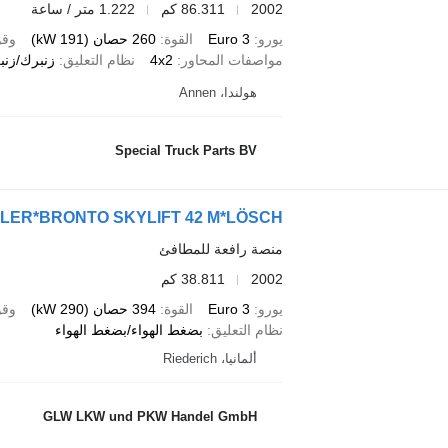
2002
86.311 كم
1.222 متر / ساعة
يورو
Euro 3
القوة
260 حصان (191 kW)
وقو
مواصفات المحاور
4x2
نظام التعليق
زنبرك/زنب
هولندا، Annen
Special Truck Parts BV
EGLER*BRONTO SKYLIFT 42 M*LÖSCH
منصة رافعة للمطافئ
2002
38.811 كم
يورو
Euro 3
القوة
394 حصان (290 kW)
وقو
نظام التعليق
بضغط الهواء/بضغط الهواء
ألمانيا، Riederich
GLW LKW und PKW Handel GmbH