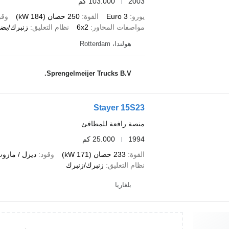
2003
103.000 كم
يورو
Euro 3
القوة
250 حصان (184 kW)
وقو
مواصفات المحاور
6x2
نظام التعليق
زنبرك/بضغ
هولندا، Rotterdam
Sprengelmeijer Trucks B.V.
Stayer 15S23
منصة رافعة للمطافئ
1994
25.000 كم
القوة
233 حصان (171 kW)
وقود
ديزل / مازو
نظام التعليق
زنبرك/زنبرك
بلغاريا