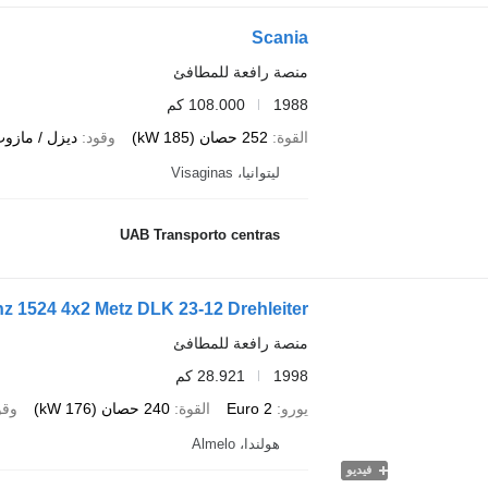
Scania
منصة رافعة للمطافئ
1988
108.000 كم
القوة
252 حصان (185 kW)
وقود
ديزل / مازو
ليتوانيا، Visaginas
UAB Transporto centras
 1524 4x2 Metz DLK 23-12 Drehleiter
منصة رافعة للمطافئ
1998
28.921 كم
يورو
Euro 2
القوة
240 حصان (176 kW)
وقو
هولندا، Almelo
فيديو