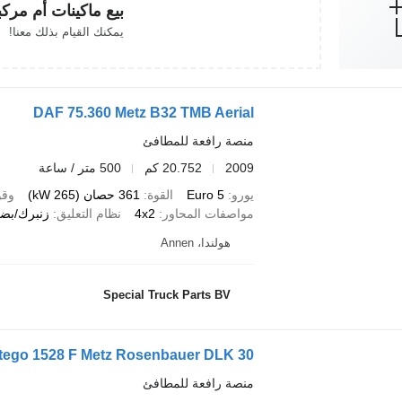
بيع ماكينات أم مرك
يمكنك القيام بذلك معنا!
DAF 75.360 Metz B32 TMB Aerial
منصة رافعة للمطافئ
2009
20.752 كم
500 متر / ساعة
يورو
Euro 5
القوة
361 حصان (265 kW)
وقو
مواصفات المحاور
4x2
نظام التعليق
زنبرك/بضغ
هولندا، Annen
Special Truck Parts BV
tego 1528 F Metz Rosenbauer DLK 30
منصة رافعة للمطافئ