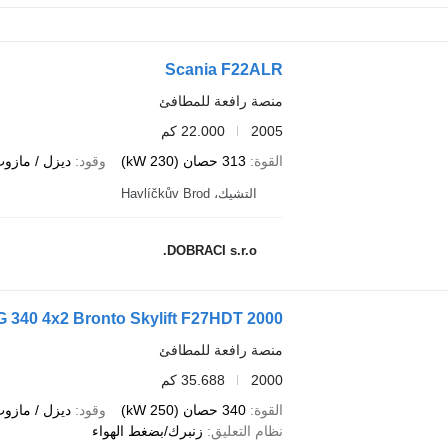
Scania F22ALR
منصة رافعة للمطافئ
2005
22.000 كم
القوة
313 حصان (230 kW)
وقود
ديزل / مازو
التشيك، Havlíčkův Brod
DOBRACI s.r.o.
G 340 4x2 Bronto Skylift F27HDT 2000
منصة رافعة للمطافئ
2000
35.688 كم
القوة
340 حصان (250 kW)
وقود
ديزل / مازو
نظام التعليق
زنبرك/بضغط الهواء