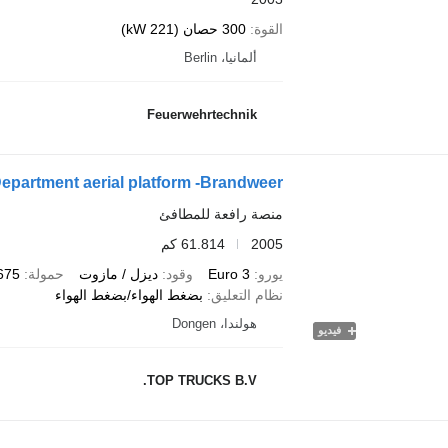
القوة
300 حصان (221 kW)
ألمانيا، Berlin
Feuerwehrtechnik
Department aerial platform -Brandweer
منصة رافعة للمطافئ
2005
61.814 كم
يورو
Euro 3
وقود
ديزل / مازوت
حمولة
2.675 
نظام التعليق
بضغط الهواء/بضغط الهواء
هولندا، Dongen
فيديو
TOP TRUCKS B.V.