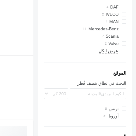
DAF
IVECO
AS
CF
MAN
Mercedes-Benz
LF
LE
Midliner
Actros
Scania
G-series
Atego
Volvo
FL
Axor
عرض الكل
P-series
Econic
FM
الموقع
البحث في نطاق بنصف قُطر
تونس
أوروبا
هولندا
ألمانيا