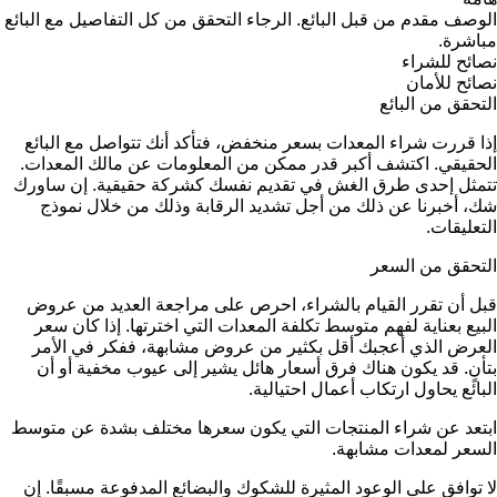
الوصف مقدم من قبل البائع. الرجاء التحقق من كل التفاصيل مع البائع
مباشرة.
نصائح للشراء
نصائح للأمان
التحقق من البائع
إذا قررت شراء المعدات بسعر منخفض، فتأكد أنك تتواصل مع البائع
الحقيقي. اكتشف أكبر قدر ممكن من المعلومات عن مالك المعدات.
تتمثل إحدى طرق الغش في تقديم نفسك كشركة حقيقية. إن ساورك
شك، أخبرنا عن ذلك من أجل تشديد الرقابة وذلك من خلال نموذج
التعليقات.
التحقق من السعر
قبل أن تقرر القيام بالشراء، احرص على مراجعة العديد من عروض
البيع بعناية لفهم متوسط تكلفة المعدات التي اخترتها. إذا كان سعر
العرض الذي أعجبك أقل بكثير من عروض مشابهة، ففكر في الأمر
بتأنٍ. قد يكون هناك فرق أسعار هائل يشير إلى عيوب مخفية أو أن
البائع يحاول ارتكاب أعمال احتيالية.
ابتعد عن شراء المنتجات التي يكون سعرها مختلف بشدة عن متوسط
السعر لمعدات مشابهة.
لا توافق على الوعود المثيرة للشكوك والبضائع المدفوعة مسبقًا. إن