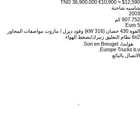
TND 36,900.000
€10,900
≈ $12,590
شاسيه شاحنة
2003
807.752 كم
Euro 5
القوة
430 حصان (316 kW)
وقود
ديزل / مازوت
مواصفات المحاور
6x2
نظام التعليق
زنبرك/بضغط الهواء
هولندا، Son en Breugel
Europe Trucks b.v.
الاتصال بالبائع