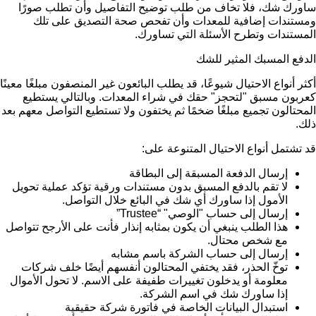
ساورك شك، فلا تخاف من طلب توضيح التفاصيل وأن تطلب صورًا
ومستندات إضافية للمعدات وأن تفحص صحة التصديق على تلك
المستندات وتطرح الأسئلة التي تساورك.
الدفع المسبك المثير للشك
أكثر أنواع الاحتيال شيوعًا، قد يطلب البائعون غير المنصفون مبلغًا معينًا
كعربون مسبق "لتحجز" حقك في شراء المعدات. وبالتالي يستطيع
المحتالون تجميع مبلغًا ضخمًا ثم يختفون ولا تستطيع التواصل معهم بعد
ذلك.
قد تشتمل أنواع الاحتيال المتنوعة على:
إرسال الدفعة المسبقة إلى البطاقة
لا تقم بالدفع المسبق بدون مستندات ورقية تؤكد عملية تحويل
الأمول إذا ساورك أي شك في البائع خلال التواصل.
إرسال إلى حساب "الوصي" “Trustee”
هذا الطلب ينبغي أن يكون بمثابه إنذار فأنت على الأرجح تتواصل
مع شخص محتال.
إرسال إلى حساب الشركة باسم مشابه
توخّ الحذر، فقد يختفي المحتالون أنفسهم أيضًا خلف شركات
معلومة أو يدخلون تغييرات طفيفة على الاسم. لا تحول الأموال
إذا ساورك شك في اسم الشركة.
استبدال البيانات الخاصة في فاتورة شركة حقيقية