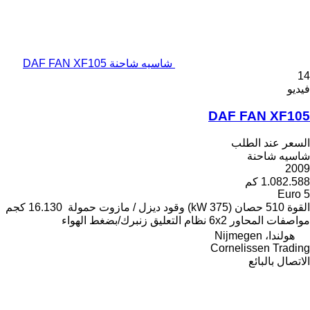
شاسيه شاحنة DAF FAN XF105
14
فيديو
DAF FAN XF105
السعر عند الطلب
شاسيه شاحنة
2009
1.082.588 كم
Euro 5
القوة
510 حصان (375 kW)
وقود
ديزل / مازوت
حمولة
16.130 كجم
مواصفات المحاور
6x2
نظام التعليق
زنبرك/بضغط الهواء
هولندا، Nijmegen
Cornelissen Trading
الاتصال بالبائع