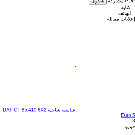
PDF
مشاركة
شكوى
كتابة
الهاتف
إعلانات مماثلة
شاسيه شاحنة DAF CF 85.410 6X2
Euro 5
13
فيديو