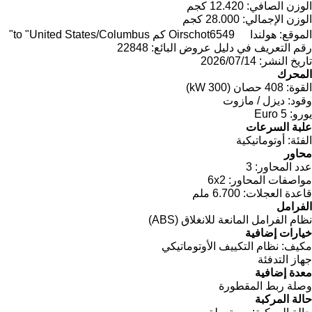
الوزن الصافي:
12.420 كجم
الوزن الإجمالي:
28.000 كجم
الموقع:
هولندا
6549 كم to "United States/Columbus"
Oirschot
رقم التعريف في دليل عروض البائع:
22848
تاريخ النشر:
14‏/07‏/2026
المحرك
القوة:
408 حصان (300 kW)
وقود:
ديزل / مازوت
يورو:
Euro 5
علبة السرعات
الفئة:
أوتوماتيكية
محاور
عدد المحاور:
3
مواصفات المحاور:
6x2
قاعدة العجلات:
6.700 ملم
الفرامل
نظام الفرامل المانعة للانغلاق (ABS)
خيارات إضافية
مكيف:
نظام التكييف الأوتوماتيكي
جهاز التدفئة
معدة إضافية
وصلة ربط المقطورة
حالة المركبة