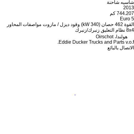
شاسيه شاحنة
2013
744.207 كم
Euro 5
القوة
462 حصان (340 kW)
وقود
ديزل / مازوت
مواصفات المحاور
8x4
نظام التعليق
زنبرك/زنبرك
هولندا، Oirschot
Eddie Ducker Trucks and Parts v.o.f.
الاتصال بالبائع