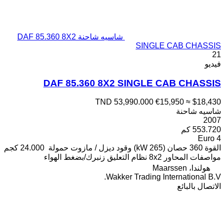
شاسيه شاحنة DAF 85.360 8X2
SINGLE CAB CHASSIS
21
فيديو
DAF 85.360 8X2 SINGLE CAB CHASSIS
TND 53,990.000
€15,950
≈ $18,430
شاسيه شاحنة
2007
553.720 كم
Euro 4
القوة
360 حصان (265 kW)
وقود
ديزل / مازوت
حمولة
24.000 كجم
مواصفات المحاور
8x2
نظام التعليق
زنبرك/بضغط الهواء
هولندا، Maarssen
Wakker Trading International B.V.
الاتصال بالبائع