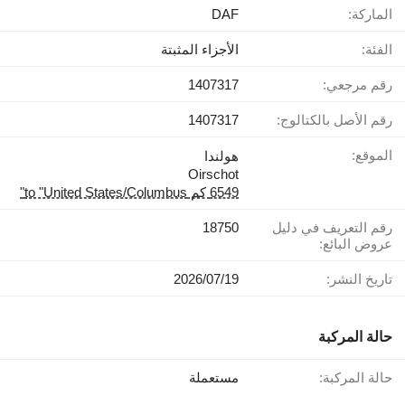
الماركة:
DAF
الفئة:
الأجزاء المثبتة
رقم مرجعي:
1407317
رقم الأصل بالكتالوج:
1407317
الموقع:
هولندا
Oirschot
6549 كم to "United States/Columbus"
رقم التعريف في دليل
18750
عروض البائع:
تاريخ النشر:
19‏/07‏/2026
حالة المركبة
حالة المركبة:
مستعملة