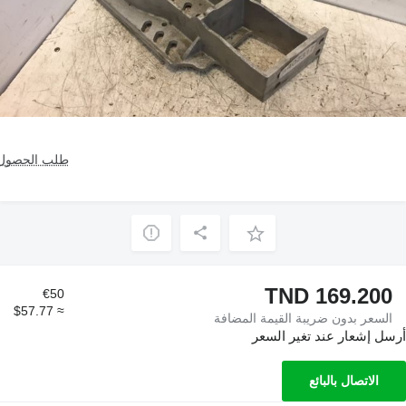
طلب الحصول 
TND 169.200
€50
≈ $57.77
السعر بدون ضريبة القيمة المضافة
أرسل إشعار عند تغير السعر
الاتصال بالبائع