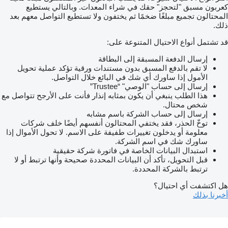
كعربون مسبق "لتحجز" حقك في شراء المعدات. وبالتالي يستطيع
المحتالون تجميع مبلغًا ضخمًا ثم يختفون ولا تستطيع التواصل معهم بعد
ذلك.
قد تشتمل أنواع الاحتيال المتنوعة على:
إرسال الدفعة المسبقة إلى البطاقة
لا تقم بالدفع المسبق بدون مستندات ورقية تؤكد عملية تحويل
الأمول إذا ساورك أي شك في البائع خلال التواصل.
إرسال إلى حساب "الوصي" “Trustee”
هذا الطلب ينبغي أن يكون بمثابه إنذار فأنت على الأرجح تتواصل مع
شخص محتال.
إرسال إلى حساب الشركة باسم مشابه
توخّ الحذر، فقد يختفي المحتالون أنفسهم أيضًا خلف شركات
معلومة أو يدخلون تغييرات طفيفة على الاسم. لا تحول الأموال إذا
ساورك شك في اسم الشركة.
استبدال البيانات الخاصة في فاتورة شركة حقيقية
قبل التحويل، تأكد أن البيانات المحددة صحيحة وأنها ترتبط أو لا
ترتبط بالشركة المحددة.
هل اكتشفت أي احتيال؟
أخبرنا بذلك