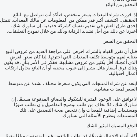
التحقق من البائع
إذا قررت شراء المعدات بسعر منخفض، فتأكد أنك تتواصل مع البائع
الحقيقي. اكتشف أكبر قدر ممكن من المعلومات عن مالك المعدات. تتمثل
إحدى طرق الغش في تقديم نفسك كشركة حقيقية. إن ساورك شك،
أخبرنا عن ذلك من أجل تشديد الرقابة وذلك من خلال نموذج التعليقات.
التحقق من السعر
قبل أن تقرر القيام بالشراء، احرص على مراجعة العديد من عروض البيع
بعناية لفهم متوسط تكلفة المعدات التي اخترتها. إذا كان سعر العرض
الذي أعجبك أقل بكثير من عروض مشابهة، ففكر في الأمر بتأنٍ. قد يكون
هناك فرق أسعار هائل يشير إلى عيوب مخفية أو أن البائع يحاول ارتكاب
أعمال احتيالية.
ابتعد عن شراء المنتجات التي يكون سعرها مختلف بشدة عن متوسط
السعر لمعدات مشابهة.
لا توافق على الوعود المثيرة للشكوك والبضائع المدفوعة مسبقًا. إن
ساورك شك، فلا تخاف من طلب توضيح التفاصيل وأن تطلب صورًا
ومستندات إضافية للمعدات وأن تفحص صحة التصديق على تلك
المستندات وتطرح الأسئلة التي تساورك.
الدفع المسبك المثير للشك
أكثر أنواع الاحتيال شيوعًا، قد يطلب البائعون غير المنصفون مبلغًا معينًا