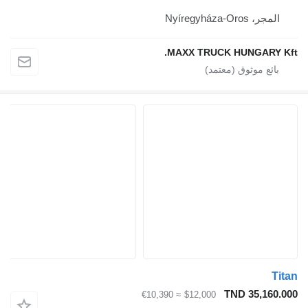
المجر، Nyíregyháza-Oros
MAXX TRUCK HUNGARY Kft.
Titan
TND 35,160.000
≈ €10,390
$12,000