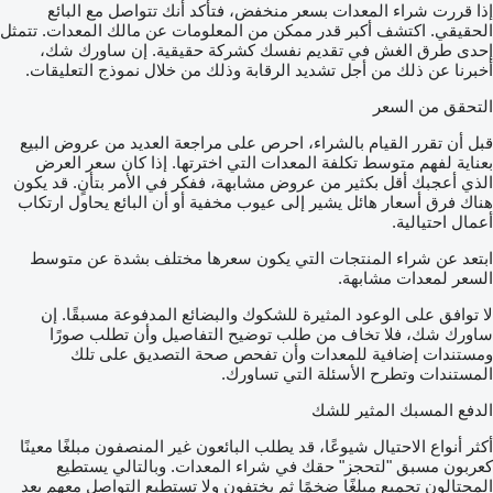
إذا قررت شراء المعدات بسعر منخفض، فتأكد أنك تتواصل مع البائع
الحقيقي. اكتشف أكبر قدر ممكن من المعلومات عن مالك المعدات. تتمثل
إحدى طرق الغش في تقديم نفسك كشركة حقيقية. إن ساورك شك،
أخبرنا عن ذلك من أجل تشديد الرقابة وذلك من خلال نموذج التعليقات.
التحقق من السعر
قبل أن تقرر القيام بالشراء، احرص على مراجعة العديد من عروض البيع
بعناية لفهم متوسط تكلفة المعدات التي اخترتها. إذا كان سعر العرض
الذي أعجبك أقل بكثير من عروض مشابهة، ففكر في الأمر بتأنٍ. قد يكون
هناك فرق أسعار هائل يشير إلى عيوب مخفية أو أن البائع يحاول ارتكاب
أعمال احتيالية.
ابتعد عن شراء المنتجات التي يكون سعرها مختلف بشدة عن متوسط
السعر لمعدات مشابهة.
لا توافق على الوعود المثيرة للشكوك والبضائع المدفوعة مسبقًا. إن
ساورك شك، فلا تخاف من طلب توضيح التفاصيل وأن تطلب صورًا
ومستندات إضافية للمعدات وأن تفحص صحة التصديق على تلك
المستندات وتطرح الأسئلة التي تساورك.
الدفع المسبك المثير للشك
أكثر أنواع الاحتيال شيوعًا، قد يطلب البائعون غير المنصفون مبلغًا معينًا
كعربون مسبق "لتحجز" حقك في شراء المعدات. وبالتالي يستطيع
المحتالون تجميع مبلغًا ضخمًا ثم يختفون ولا تستطيع التواصل معهم بعد