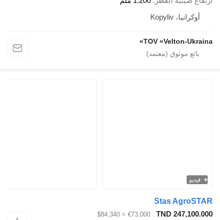
ارتفاع صينية القطر
1.200 ملم
أوكرانيا، Kopyliv
TOV «Velton-Ukraina»
فيديو
Stas AgroSTAR
TND 247,100.000
≈ $84,340
€73,000