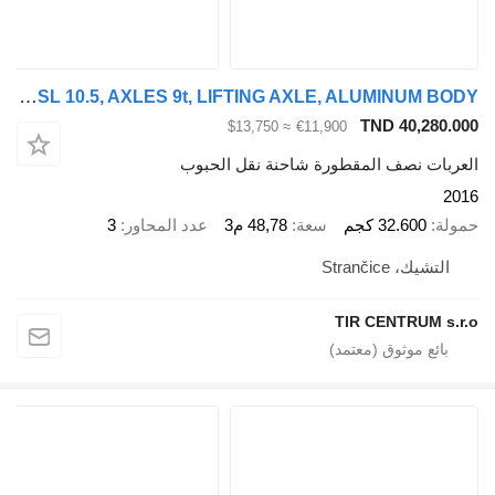
Schmitz Cargobull SKI 24 SL 10.5, AXLES 9t, LIFTING AXLE, ALUMINUM BODY
TND 40,280.000
≈ $13,750
€11,900
العربات نصف المقطورة شاحنة نقل الحبوب
2016
حمولة
32.600 كجم
سعة
48,78 م3
عدد المحاور
3
التشيك، Strančice
TIR CENTRUM s.r.o