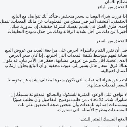
نصائح للأمان
التحقق من البائع
إذا قررت شراء المعدات بسعر منخفض، فتأكد أنك تتواصل مع البائع
الحقيقي. اكتشف أكبر قدر ممكن من المعلومات عن مالك المعدات. تتمثل
إحدى طرق الغش في تقديم نفسك كشركة حقيقية. إن ساورك شك،
أخبرنا عن ذلك من أجل تشديد الرقابة وذلك من خلال نموذج التعليقات.
التحقق من السعر
قبل أن تقرر القيام بالشراء، احرص على مراجعة العديد من عروض البيع
بعناية لفهم متوسط تكلفة المعدات التي اخترتها. إذا كان سعر العرض
الذي أعجبك أقل بكثير من عروض مشابهة، ففكر في الأمر بتأنٍ. قد يكون
هناك فرق أسعار هائل يشير إلى عيوب مخفية أو أن البائع يحاول ارتكاب
أعمال احتيالية.
ابتعد عن شراء المنتجات التي يكون سعرها مختلف بشدة عن متوسط
السعر لمعدات مشابهة.
لا توافق على الوعود المثيرة للشكوك والبضائع المدفوعة مسبقًا. إن
ساورك شك، فلا تخاف من طلب توضيح التفاصيل وأن تطلب صورًا
ومستندات إضافية للمعدات وأن تفحص صحة التصديق على تلك
المستندات وتطرح الأسئلة التي تساورك.
الدفع المسبك المثير للشك