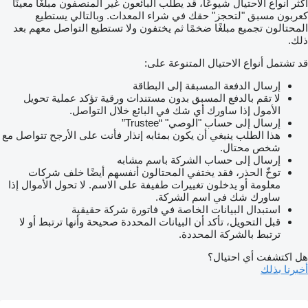
أكثر أنواع الاحتيال شيوعًا، قد يطلب البائعون غير المنصفون مبلغًا معينًا
كعربون مسبق "لتحجز" حقك في شراء المعدات. وبالتالي يستطيع
المحتالون تجميع مبلغًا ضخمًا ثم يختفون ولا تستطيع التواصل معهم بعد
ذلك.
قد تشتمل أنواع الاحتيال المتنوعة على:
إرسال الدفعة المسبقة إلى البطاقة
لا تقم بالدفع المسبق بدون مستندات ورقية تؤكد عملية تحويل
الأمول إذا ساورك أي شك في البائع خلال التواصل.
إرسال إلى حساب "الوصي" “Trustee”
هذا الطلب ينبغي أن يكون بمثابه إنذار فأنت على الأرجح تتواصل مع
شخص محتال.
إرسال إلى حساب الشركة باسم مشابه
توخّ الحذر، فقد يختفي المحتالون أنفسهم أيضًا خلف شركات
معلومة أو يدخلون تغييرات طفيفة على الاسم. لا تحول الأموال إذا
ساورك شك في اسم الشركة.
استبدال البيانات الخاصة في فاتورة شركة حقيقية
قبل التحويل، تأكد أن البيانات المحددة صحيحة وأنها ترتبط أو لا
ترتبط بالشركة المحددة.
هل اكتشفت أي احتيال؟
أخبرنا بذلك