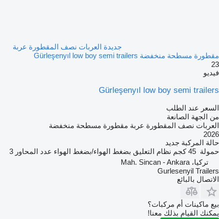
جديدة العربات نصف المقطورة عربة
مقطورة مسطحة منخفضة Gürleşenyıl low boy semi trailers
23
فيديو
Gürleşenyıl low boy semi trailers
السعر عند الطلب
من الجهة الصانعة
العربات نصف المقطورة عربة مقطورة مسطحة منخفضة
2026
حالة المركبة
جديد
حمولة
45 كجم
نظام التعليق
بضغط الهواء/بضغط الهواء
عدد المحاور
3
تركيا، Mah. Sincan - Ankara
Gurlesenyil Trailers
الاتصال بالبائع
بيع ماكينات أم مركبات؟
يمكنك القيام بذلك معنا!