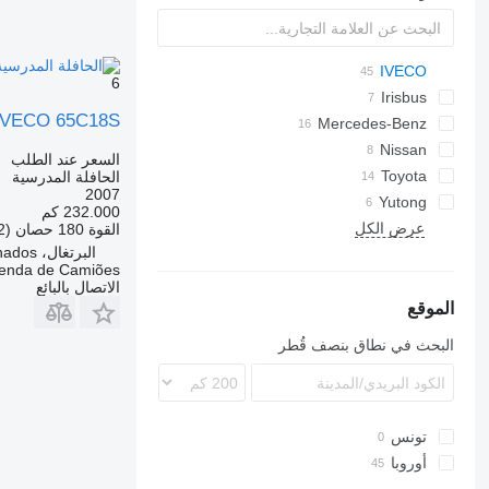
E-series
Ducato
Liesse
D-093
IVECO
6
Crossway
530
Irisbus
IVECO 65C18S
Mercedes-Benz
Crossway
Daily
Daily 45
Recreo
Citaro
Mobi
Nissan
السعر عند الطلب
Daily 50
Ponticelli
Intouro
Civilian
Navigo
Prestij
Wing
Toyota
الحافلة المدرسية
2007
Daily 60
Coaster
Crafter
Futura
Yutong
MB
232.000 كم
ZK
عرض الكل
O-series
القوة
180 حصان (132 kW)
البرتغال، A dos Cunhados
Sprinter
Venda de Camiões
Tourismo
الاتصال بالبائع
Vario
الموقع
البحث في نطاق بنصف قُطر
تونس
أوروبا