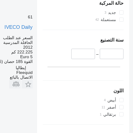
حالة المركبة
جديد
61
مستعملة
IVECO Daily
السعر عند الطلب
سنة التصنيع
الحافلة المدرسية
2012
222.225 كم
–
Euro 5
القوة
185 حصان (136 kW)
إيطاليا
Fleequid
الاتصال بالبائع
اللون
أبيض
أصفر
برتقالي