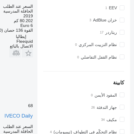
السعر عند الطلب
EEV
الحافلة المدرسية
2019
خزان AdBlue
80.202 كم
Euro 6
القوة
136 حصان (100 kW)
ريتاردر
إيطاليا
Fleequid
نظام التزييت المركزي
الاتصال بالبائع
نظام القفل التفاضلي
كابينة
المقود الأيمن
68
جهاز التدفئة
IVECO Daily
مكيف
السعر عند الطلب
الحافلة المدرسية
نظام التحكّم في التطواف (تيمبومات)