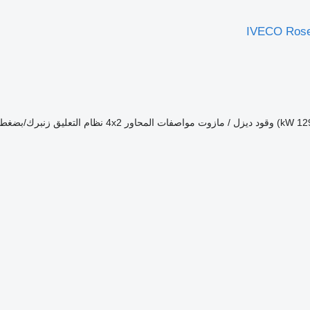
IVECO Rose
وقود
ديزل / مازوت
مواصفات المحاور
4x2
نظام التعليق
زنبرك/بضغط ا