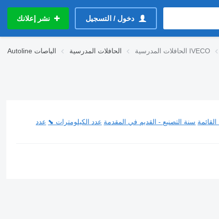
دخول / التسجيل
نشر إعلانك
الحافلات المدرسية IVECO
الحافلات المدرسية
الباصات
Autoline
القائمة
سنة التصنيع - القديم في المقدمة
عدد الكيلومترات ⬊
عدد