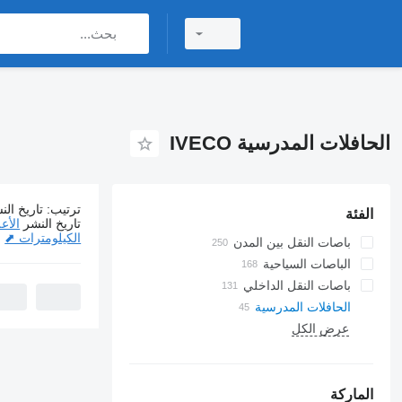
الحافلات المدرسية IVECO
ترتيب
:
تاريخ الن
الفئة
45 إعلانات:
الح
تاريخ النشر
الأع
الكيلومترات ⬈
باصات النقل بين المدن
الباصات السياحية
باصات النقل الداخلي
الحافلات المدرسية
عرض الكل
الماركة