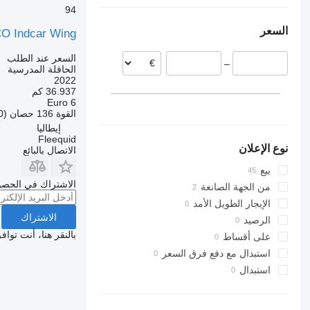
إيطاليا
94
بلجيكا
السعر
O Indcar Wing
سلوفاكيا
بولندا
السعر عند الطلب
–
السويد
الحافلة المدرسية
2022
فرنسا
36.937 كم
البرتغال
Euro 6
القوة
136 حصان (100 kW)
إيطاليا
Fleequid
نوع الإعلان
الاتصال بالبائع
بيع
الاشتراك في الحصو
من الجهة الصانعة
الإيجار الطويل الأمد
الاشتراك
الرصيد
بالنقر هنا، أنت توا
على أقساط
استبدال مع دفع فرق السعر
استبدال