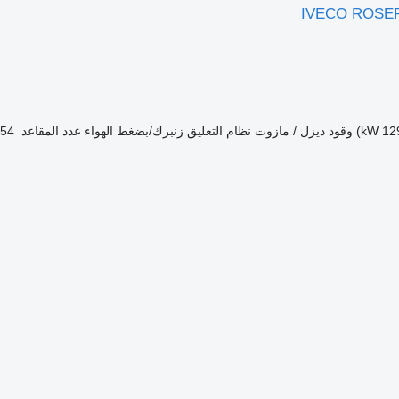
IVECO ROSER
وقود
ديزل / مازوت
نظام التعليق
زنبرك/بضغط الهواء
عدد المقاعد
54+1+1