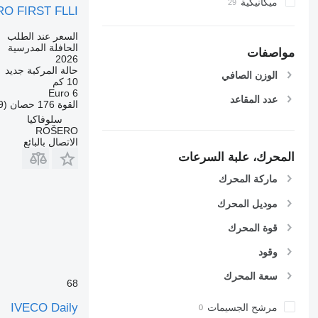
ميكانيكية
O FIRST FLLI
السعر عند الطلب
الحافلة المدرسية
مواصفات
2026
حالة المركبة
جديد
الوزن الصافي
10 كم
Euro 6
عدد المقاعد
القوة
176 حصان (129 kW)
سلوفاكيا
ROŠERO
الاتصال بالبائع
المحرك، علبة السرعات
ماركة المحرك
موديل المحرك
قوة المحرك
وقود
سعة المحرك
68
IVECO Daily
مرشح الجسيمات