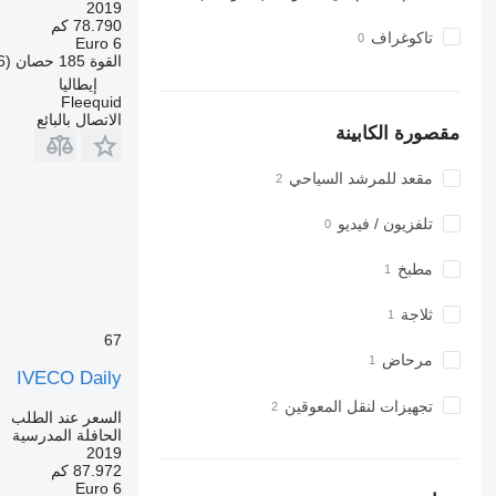
2019
78.790 كم
تاكوغراف
Euro 6
القوة
185 حصان (136 kW)
إيطاليا
Fleequid
الاتصال بالبائع
مقصورة الكابينة
مقعد للمرشد السياحي
تلفزيون / فيديو
مطبخ
ثلاجة
67
مرحاض
IVECO Daily
تجهيزات لنقل المعوقين
السعر عند الطلب
الحافلة المدرسية
2019
87.972 كم
Euro 6