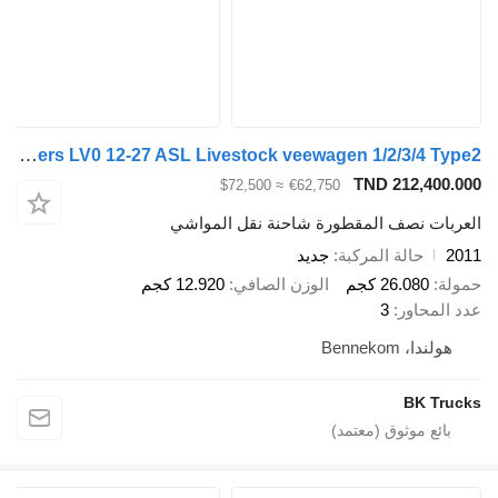
Cuppers LV0 12-27 ASL Livestock veewagen 1/2/3/4 Type2
TND 212,400.000
≈ $72,500
€62,750
العربات نصف المقطورة شاحنة نقل المواشي
2011
حالة المركبة
جديد
حمولة
26.080 كجم
الوزن الصافي
12.920 كجم
عدد المحاور
3
هولندا، Bennekom
BK Trucks