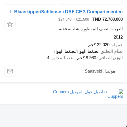
Cuppers KO 12-20 SL Blaaskipper/Schleuse +DAF CF 3 Compartimenten
TND 72,780.000
≈ $24,840
€21,500
العربات نصف المقطورة شاحنة قلابة
2012
حمولة
22.020 كجم
نظام التعليق
بضغط الهواء/بضغط الهواء
الوزن الصافي
9.980 كجم
عدد المحاور
4
هولندا، Saasveld
تفاصيل حول الموديل Cuppers