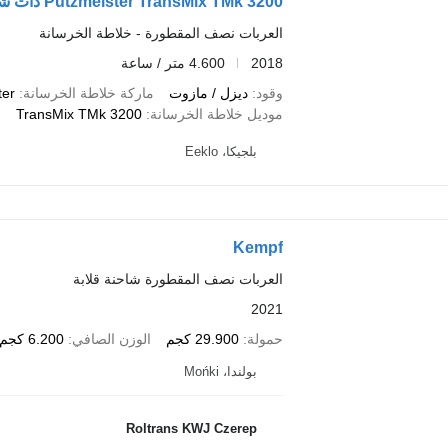
Putzmeister TransMix TMk 3200 ذات شاسيه Kempf
العربات نصف المقطورة - خلاطة الخرسانة
2018
4.600 متر / ساعة
وقود
ديزل / مازوت
ماركة خلاطة الخرسانة
ter
موديل خلاطة الخرسانة
TransMix TMk 3200
بلجيكا، Eeklo
Kempf
العربات نصف المقطورة شاحنة قلابة
2021
حمولة
29.900 كجم
الوزن الصافي
6.200 كجم
بولندا، Mońki
Roltrans KWJ Czerep