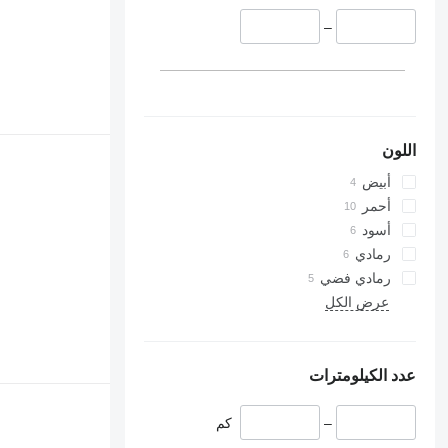
–
اللون
أبيض
أحمر
أسود
رمادي
رمادي فضي
عرض الكل
عدد الكيلومترات
–
كم