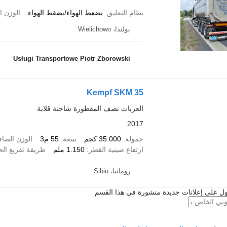
نظام التعليق
بضغط الهواء/بضغط الهواء
الوزن ا
بولندا، Wielichowo
Usługi Transportowe Piotr Zborowski
Kempf SKM 35
العربات نصف المقطورة شاحنة قلابة
2017
حمولة
35.000 كجم
سعة
55 م3
الوزن الصا
ارتفاع صينية القطر
1.150 ملم
طريقة تفريغ الح
رومانيا، Sibiu
ل على إعلانات جديدة منشورة في هذا القسم