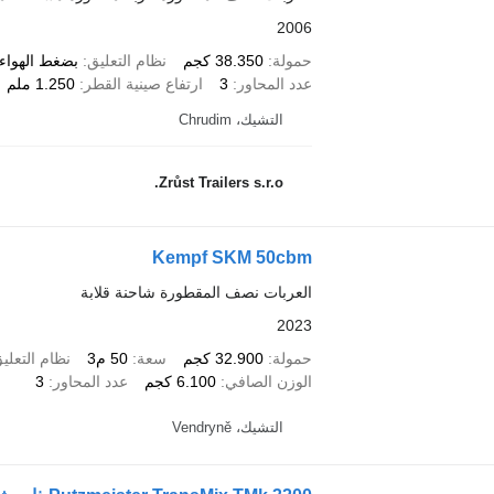
2006
حمولة
38.350 كجم
نظام التعليق
بضغط الهواء/
عدد المحاور
3
ارتفاع صينية القطر
1.250 ملم
التشيك، Chrudim
Zrůst Trailers s.r.o.
Kempf SKM 50cbm
العربات نصف المقطورة شاحنة قلابة
2023
حمولة
32.900 كجم
سعة
50 م3
نظام التعلي
الوزن الصافي
6.100 كجم
عدد المحاور
3
التشيك، Vendryně