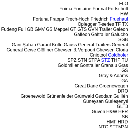
FLO
Foima
Fontaine
Format
Fortschritt
HW
Fortuna
Frappa
Frech-Hoch
Friedrich
Fruehauf
Oplegger
T-series
TF
TX
Fudeng
Full
GB
GMV
GS Meppel
GT
GTS
GVN Trailer
Galeon
Galleon
Galtrailer
Galucho
SGB
Gani Şahan
Garant Kotte
Gauss
General Trailers
General
General
Gewe
Gföllner
Gheysen & Verpoort
Gheysen
Gloria
Gniotpol
Goldhofer
SPZ
STN
STPA
STZ
THP
TU
Goldmiller
Gontrailer
Granalu
Gras
GS
Gray & Adams
GA
Great Dane
Groenewegen
DRO
Groenewold
Grünenfelder
Grünwald
Gsodam
Guillén
Güneysan
Gürleşenyıl
GLT3
Güven
H&W
HFR
SB
HMF
HRD
NTG
STTM3N