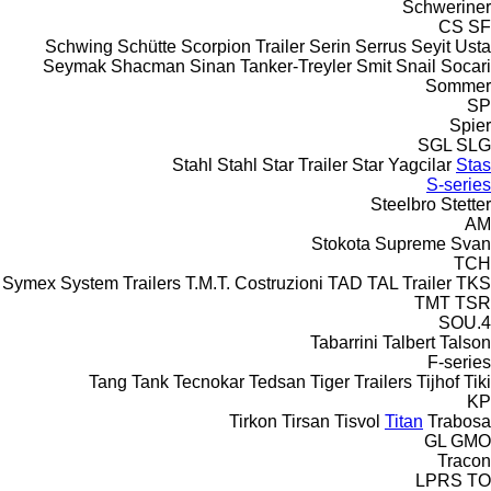
Schweriner
CS
SF
Schwing
Schütte
Scorpion Trailer
Serin
Serrus
Seyit Usta
Seymak
Shacman
Sinan Tanker-Treyler
Smit
Snail
Socari
Sommer
SP
Spier
SGL
SLG
Stahl
Stahl
Star Trailer
Star Yagcilar
Stas
S-series
Steelbro
Stetter
AM
Stokota
Supreme
Svan
TCH
Symex
System Trailers
T.M.T. Costruzioni
TAD
TAL Trailer
TKS
TMT
TSR
4.SOU
Tabarrini
Talbert
Talson
F-series
Tang
Tank
Tecnokar
Tedsan
Tiger Trailers
Tijhof
Tiki
KP
Tirkon
Tirsan
Tisvol
Titan
Trabosa
GL
GMO
Tracon
LPRS
TO