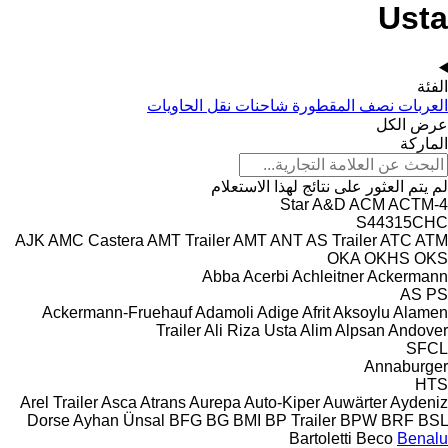
Usta
الفئة
العربات نصف المقطورة شاحنات نقل الحاويات
عرض الكل
الماركة
لم يتم العثور على نتائج لهذا الاستعلام
A&D
ACM
ACTM
4-Star
S44315CHC
AJK
AMC Castera
AMT Trailer
AMT
ANT
AS Trailer
ATC
ATM
OKA
OKHS
OKS
Abba
Acerbi
Achleitner
Ackermann
AS
PS
Ackermann-Fruehauf
Adamoli
Adige
Afrit
Aksoylu
Alamen
Trailer
Ali Riza Usta
Alim
Alpsan
Andover
SFCL
Annaburger
HTS
Arel Trailer
Asca
Atrans
Aurepa
Auto-Kiper
Auwärter
Aydeniz
Dorse
Ayhan Ünsal
BFG
BG
BMI
BP Trailer
BPW
BRF
BSL
Bartoletti
Beco
Benalu