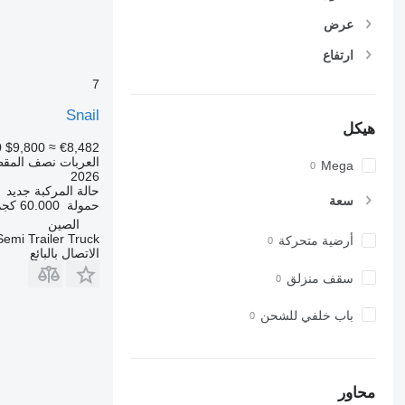
عرض
ارتفاع
7
Snail
هيكل
0
$9,800
≈ €8,482
العربات نصف المق
Mega
2026
حالة المركبة
جديد
سعة
حمولة
60.000 كجم
الصين
emi Trailer Truck
أرضية متحركة
الاتصال بالبائع
سقف منزلق
باب خلفي للشحن
محاور