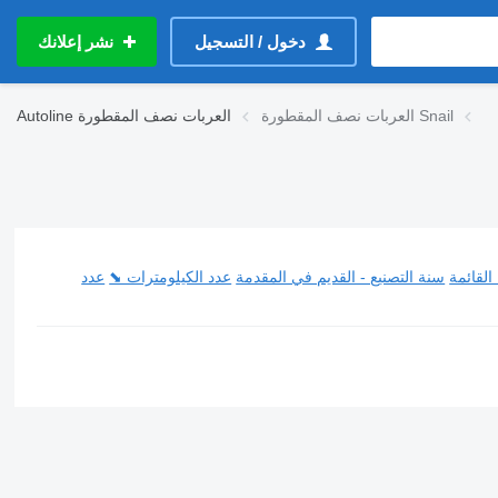
دخول / التسجيل
نشر إعلانك
العربات نصف المقطورة Snail
العربات نصف المقطورة
Autoline
القائمة
سنة التصنيع - القديم في المقدمة
عدد الكيلومترات ⬊
عدد