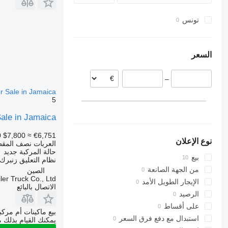
تونس
السعر
–
or Sale in Jamaica
5
Sale in Jamaica
0
$7,800
≈ €6,751
نوع الإعلان
العربات نصف المقط
حالة المركبة
جديد
بيع
نظام التعليق
زنبرك/
من الجهة الصانعة
الصين
er Truck Co., Ltd.
الإيجار الطويل الأمد
الاتصال بالبائع
الرصيد
على أقساط
بيع ماكينات أم مرك
استبدال مع دفع فرق السعر
يمكنك القيام بذلك م