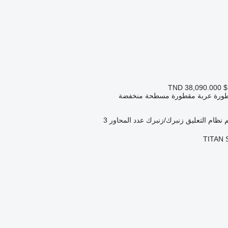
TND 38,090.000
$
طورة عربة مقطورة مسطحة منخفضة
نظام التعليق
زنبرك/زنبرك
عدد المحاور
3
TITAN S