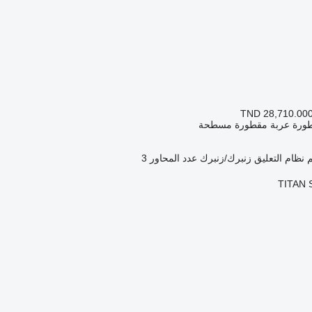
TND 28,710.00
طورة عربة مقطورة مسطحة
نظام التعليق
زنبرك/زنبرك
عدد المحاور
3
TITAN S