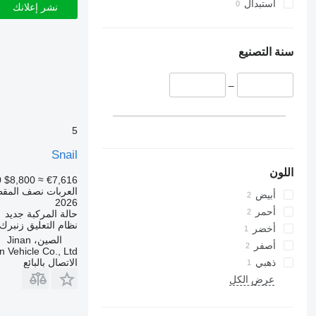
استبدال
نشر إعلانك
سنة التصنيع
–
5
Snail
اللون
0
$8,800
≈ €7,616
العربات نصف المقط
أبيض
2026
أحمر
حالة المركبة
جديد
نظام التعليق
زنبرك/
أخضر
الصين، Jinan
أصفر
 Vehicle Co., Ltd.
ذهبي
الاتصال بالبائع
عرض الكل