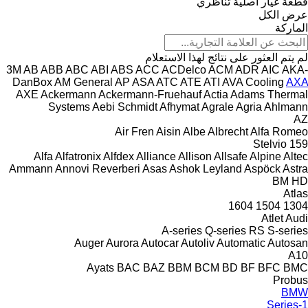
قطعة غيار أصلية
تناظري
عرض الكل
الماركة
لم يتم العثور على نتائج لهذا الاستعلام
3M
AB
ABB
ABC
ABI
ABS
ACC
ACDelco
ACM
ADR
AIC
AKA-
DanBox
AM General
AP
ASA
ATC
ATE
ATI
AVA Cooling
AXA
AXE
Ackermann
Ackermann-Fruehauf
Actia
Adams Thermal
Systems
Aebi Schmidt
Afhymat
Agrale
Agria
Ahlmann
AZ
Air Fren
Aisin
Albe
Albrecht
Alfa Romeo
Stelvio
159
Alfa
Alfatronix
Alfdex
Alliance
Allison
Allsafe
Alpine
Altec
Ammann
Annovi Reverberi
Asas
Ashok Leyland
Aspöck
Astra
BM
HD
Atlas
1604
1504
1304
Atlet
Audi
A-series
Q-series
RS
S-series
Auger
Aurora
Autocar
Autoliv
Automatic
Autosan
A10
Ayats
BAC
BAZ
BBM
BCM
BD
BF
BFC
BMC
Probus
BMW
1-Series