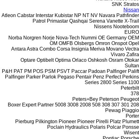
SNK
Stratos
Nissan
Atleon
Cabstar
Interstar
Kubistar
NP
NT
NV
Navara
Pathfinder
Patrol
Primastar
Qashqai
Serena
Vanette
X-Trail
Nissens
Nooteboom
EURO
Norba
Norgren
Norje
Nova-Tech
Nummi
OE Germany
OEM
OM
OMFB
Olsbergs
Omron
Onspot
Opel
Antara
Astra
Combo
Corsa
Insignia
Meriva
Movano
Vectra
Vivaro
Zafira
Optare
Optibelt
Optima
Orlaco
Oshkosh
Osram
Otokar
Sultan
P&H
PAT
PM
POS
PSM
PSVT
Paccar
Padoan
Palfinger Palift
Palfinger
Parker
Parlok
Pegaso
Pentair
Penz
Perfect
Perkins
2800 Series
1100 Series
Peterbilt
378
Peters+Bey
Peterson
Peugeot
Boxer
Expert
Partner
5008
3008
2008
508
308
307
301
208
Pewag
Piaggio
Porter
Pierburg
Pilkington
Pioneer
Pioneer
Pirelli
Platz
Plumett
Poclain Hydraulics
Polaris
Polcar
Ponsse
Wisent
Pontiac
Porsche