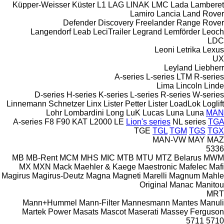
Küpper-Weisser
Küster
L1
LAG
LINAK
LMC
Lada
Lamberet
Lamiro
Lancia
Land Rover
Defender
Discovery
Freelander
Range Rover
Langendorf
Leab
LeciTrailer
Legrand
Lemförder
Leoch
LDC
Leoni
Letrika
Lexus
UX
Leyland
Liebherr
A-series
L-series
LTM
R-series
Lima
Lincoln
Linde
D-series
H-series
K-series
L-series
R-series
W-series
Linnemann Schnetzer
Linx
Lister Petter
Lister
LoadLok
Loglift
Lohr
Lombardini
Long
LuK
Lucas
Luna
Luna
MAN
A-series
F8
F90
KAT
L2000
LE
Lion's series
NL series
TGA
TGE
TGL
TGM
TGS
TGX
MAN-VW
MAY
MAZ
5336
MB
MB-Rent
MCM
MHS
MIC
MTB
MTU
MTZ Belarus
MWM
MX
MXN
Mack
Maehler & Kaege
Maestronic
Mafelec
Mafi
Magirus
Magirus-Deutz
Magna
Magneti Marelli
Magnum
Mahle
Original
Manac
Manitou
MRT
Mann+Hummel
Mann-Filter
Mannesmann
Mantes
Manuli
Martek Power
Masats
Mascot
Maserati
Massey Ferguson
5711
5710