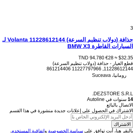
3
حذافة (دولاب تنظيم السرعة) Volanta 11228612144 لـ
السيارات القاطرة BMW X3
TND 94.780
€28
≈ $32.35
قطع الغيار - حذافة (دولاب تنظيم السرعة)
11228612144, 11227797966 861214406
رومانيا، Suceava
DEZSTORE S.R.L.
14
سنوات في Autoline
الاتصال بالبائع
الاشتراك في الحصول على إعلانات جديدة منشورة في هذا القسم
الاشتراك
بالنقر هنا، أنت توافق على
سياسة الخصوصية
و
اتفاقية المستخدم
.