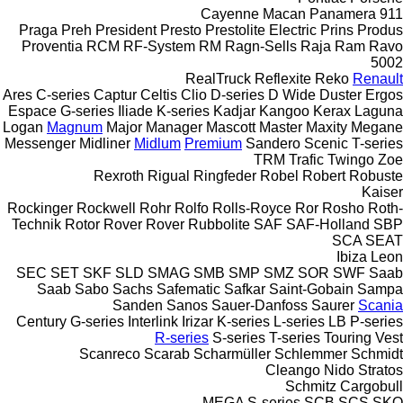
Cayenne
Macan
Panamera
911
Praga
Preh
President
Presto
Prestolite Electric
Prins
Produs
Proventia
RCM
RF-System
RM
Ragn-Sells
Raja
Ram
Ravo
5002
RealTruck
Reflexite
Reko
Renault
Ares
C-series
Captur
Celtis
Clio
D-series
D Wide
Duster
Ergos
Espace
G-series
Iliade
K-series
Kadjar
Kangoo
Kerax
Laguna
Logan
Magnum
Major
Manager
Mascott
Master
Maxity
Megane
Messenger
Midliner
Midlum
Premium
Sandero
Scenic
T-series
TRM
Trafic
Twingo
Zoe
Rexroth
Rigual
Ringfeder
Robel
Robert
Robuste
Kaiser
Rockinger
Rockwell
Rohr
Rolfo
Rolls-Royce
Ror
Rosho
Roth-
Technik
Rotor
Rover
Rover
Rubbolite
SAF
SAF-Holland
SBP
SCA
SEAT
Ibiza
Leon
SEC
SET
SKF
SLD
SMAG
SMB
SMP
SMZ
SOR
SWF
Saab
Saab
Sabo
Sachs
Safematic
Safkar
Saint-Gobain
Sampa
Sanden
Sanos
Sauer-Danfoss
Saurer
Scania
Century
G-series
Interlink
Irizar
K-series
L-series
LB
P-series
R-series
S-series
T-series
Touring
Vest
Scanreco
Scarab
Scharmüller
Schlemmer
Schmidt
Cleango
Nido
Stratos
Schmitz Cargobull
MEGA
S-series
SCB
SCS
SKO