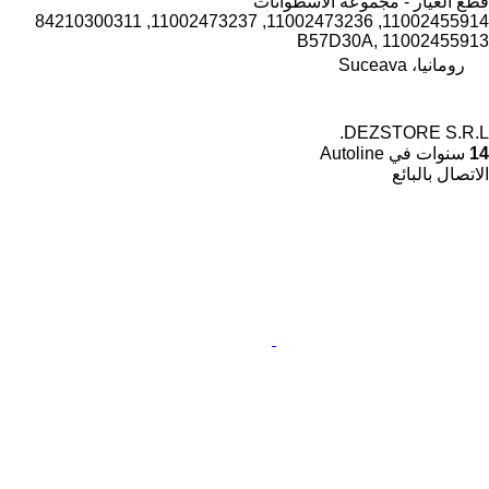
قطع الغيار - مجموعة الأسطوانات
11002455914, 11002473236, 11002473237, 84210300311
B57D30A, 11002455913
رومانيا، Suceava
DEZSTORE S.R.L.
14
سنوات في Autoline
الاتصال بالبائع