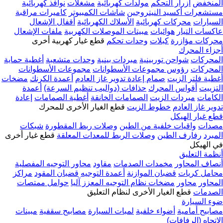
المنخفض
أزرار التحكم
مولدات كهربائية
مشغلات
نوافذ كهربائية
مستشعرات أكسيد النيتروجين
شاشات الكمبيوتر
كاميرات مراقبة
السيارات
محركات كهربائية
الأسلاك الكهربائية
أقفال الإشعال
عاكسات التيار
هوائيات
مبيتات الموصلات الكهربية
ملفات الإشعال
محركات مؤازرة
كبلات
وحدات تحكم
قطع غيار كهربية أخرى
أجزاء المحرك
المحركات
شواحن توربينية
مبردات بينية
وحدات متشعبة
أغطية حماية
المحركات
رؤوس مجموعات الأسطوانات
مجموعات الأسطوانات
أغطية فلتر الزيت
صمام إعادة تدوير غاز العادم
أعمدة الكرنك
مضخات
التزييت
أقواس المحرك
حذافات (دواليب تنظيم السرعة)
أعمدة
الكامات
مبردات الزيت
الصمامات الخانقة
أغطية الصمامات
إعادة
تدوير غاز العادم
خطوط الزيت
قطع الغيار الأخرى للمحرك
قطع غيار الهيكل
مصدات
واقيات خلفية من الطين
وصلات ربط المقطورة
شبكات
المبرد
رفارف الطين
وصلات الربط للمعدات المعلقة
قطع غيار أخرى
في الهيكل
أنظمة التعليق
أنصاف المحاور
مخمدات الصدمات
مقاود
محاور التوجيه المفصلية
محامل كريات
قضبان الموازنة
أعمدة التوجيه
قضبان المقود
مراكز
المحاور
محاور
مضخات نظام التوجيه المعزز آليا
حوامل ممتصات
الصدمات
قطع الغيار الأخرى لنظام التعليق
ضوء السيارة
مصابيح أمامية
أضواء خلفية
لمبات السيارة
مصابيح سقفية
مبينات
الاتجاه (الرفافات)