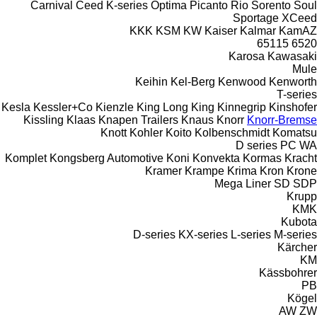
Carnival
Ceed
K-series
Optima
Picanto
Rio
Sorento
Soul
Sportage
XCeed
KKK
KSM
KW
Kaiser
Kalmar
KamAZ
65115
6520
Karosa
Kawasaki
Mule
Keihin
Kel-Berg
Kenwood
Kenworth
T-series
Kesla
Kessler+Co
Kienzle
King Long
King
Kinnegrip
Kinshofer
Kissling
Klaas
Knapen Trailers
Knaus
Knorr
Knorr-Bremse
Knott
Kohler
Koito
Kolbenschmidt
Komatsu
D series
PC
WA
Komplet
Kongsberg Automotive
Koni
Konvekta
Kormas
Kracht
Kramer
Krampe
Krima
Kron
Krone
Mega Liner
SD
SDP
Krupp
KMK
Kubota
D-series
KX-series
L-series
M-series
Kärcher
KM
Kässbohrer
PB
Kögel
AW
ZW