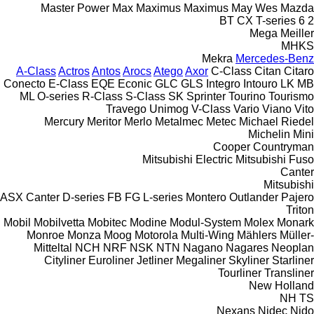
Master Power
Max
Maximus
Maximus
May Wes
Mazda
BT
CX
T-series
6
2
Mega
Meiller
MHKS
Mekra
Mercedes-Benz
A-Class
Actros
Antos
Arocs
Atego
Axor
C-Class
Citan
Citaro
Conecto
E-Class
EQE
Econic
GLC
GLS
Integro
Intouro
LK
MB
ML
O-series
R-Class
S-Class
SK
Sprinter
Tourino
Tourismo
Travego
Unimog
V-Class
Vario
Viano
Vito
Mercury
Meritor
Merlo
Metalmec
Metec
Michael Riedel
Michelin
Mini
Cooper
Countryman
Mitsubishi Electric
Mitsubishi Fuso
Canter
Mitsubishi
ASX
Canter
D-series
FB
FG
L-series
Montero
Outlander
Pajero
Triton
Mobil
Mobilvetta
Mobitec
Modine
Modul-System
Molex
Monark
Monroe
Monza
Moog
Motorola
Multi-Wing
Mählers
Müller-
Mitteltal
NCH
NRF
NSK
NTN
Nagano
Nagares
Neoplan
Cityliner
Euroliner
Jetliner
Megaliner
Skyliner
Starliner
Tourliner
Transliner
New Holland
NH
TS
Nexans
Nidec
Nido