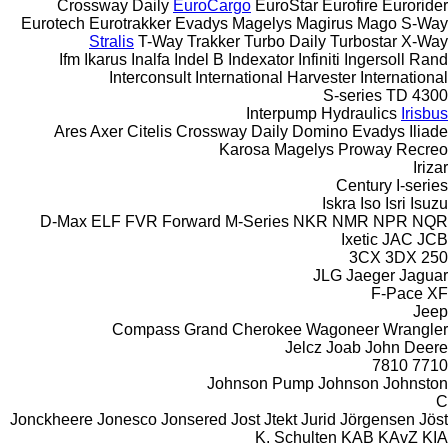
Crossway
Daily
EuroCargo
EuroStar
Eurofire
Eurorider
Eurotech
Eurotrakker
Evadys
Magelys
Magirus
Mago
S-Way
Stralis
T-Way
Trakker
Turbo Daily
Turbostar
X-Way
Ifm
Ikarus
Inalfa
Indel B
Indexator
Infiniti
Ingersoll Rand
Interconsult
International Harvester
International
S-series
TD
4300
Interpump Hydraulics
Irisbus
Ares
Axer
Citelis
Crossway
Daily
Domino
Evadys
Iliade
Karosa
Magelys
Proway
Recreo
Irizar
Century
I-series
Iskra
Iso
Isri
Isuzu
D-Max
ELF
FVR
Forward
M-Series
NKR
NMR
NPR
NQR
Ixetic
JAC
JCB
3CX
3DX
250
JLG
Jaeger
Jaguar
F-Pace
XF
Jeep
Compass
Grand Cherokee
Wagoneer
Wrangler
Jelcz
Joab
John Deere
7810
7710
Johnson Pump
Johnson
Johnston
C
Jonckheere
Jonesco
Jonsered
Jost
Jtekt
Jurid
Jörgensen
Jöst
K. Schulten
KAB
KAvZ
KIA