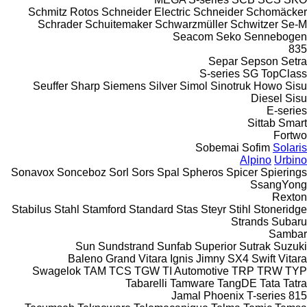
Schmitz Rotos
Schneider Electric
Schneider
Schomäcker
Schrader
Schuitemaker
Schwarzmüller
Schwitzer
Se-M
Seacom
Seko
Sennebogen
835
Separ
Sepson
Setra
S-series
SG
TopClass
Seuffer
Sharp
Siemens
Silver
Simol
Sinotruk Howo
Sisu
Diesel
Sisu
E-series
Sittab
Smart
Fortwo
Sobemai
Sofim
Solaris
Alpino
Urbino
Sonavox
Sonceboz
Sorl
Sors
Spal
Spheros
Spicer
Spierings
SsangYong
Rexton
Stabilus
Stahl
Stamford
Standard
Stas
Steyr
Stihl
Stoneridge
Strands
Subaru
Sambar
Sun
Sundstrand
Sunfab
Superior
Sutrak
Suzuki
Baleno
Grand Vitara
Ignis
Jimny
SX4
Swift
Vitara
Swagelok
TAM
TCS
TGW
TI Automotive
TRP
TRW
TYP
Tabarelli
Tamware
TangDE
Tata
Tatra
Jamal
Phoenix
T-series
815