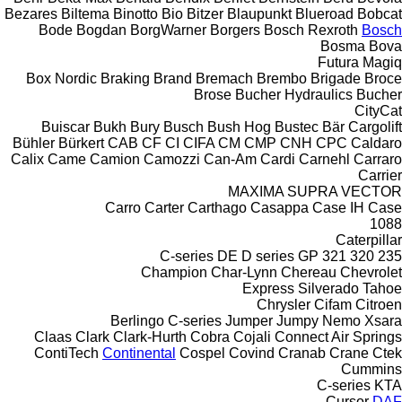
Bezares
Biltema
Binotto
Bio
Bitzer
Blaupunkt
Blueroad
Bobcat
Bode
Bogdan
BorgWarner
Borgers
Bosch Rexroth
Bosch
Bosma
Bova
Futura
Magiq
Box Nordic
Braking
Brand
Bremach
Brembo
Brigade
Broce
Brose
Bucher Hydraulics
Bucher
CityCat
Buiscar
Bukh
Bury
Busch
Bush Hog
Bustec
Bär Cargolift
Bühler
Bürkert
CAB
CF
CI
CIFA
CM
CMP
CNH
CPC
Caldaro
Calix
Came
Camion
Camozzi
Can-Am
Cardi
Carnehl
Carraro
Carrier
MAXIMA
SUPRA
VECTOR
Carro
Carter
Carthago
Casappa
Case IH
Case
1088
Caterpillar
C-series
DE
D series
GP
321
320
235
Champion
Char-Lynn
Chereau
Chevrolet
Express
Silverado
Tahoe
Chrysler
Cifam
Citroen
Berlingo
C-series
Jumper
Jumpy
Nemo
Xsara
Claas
Clark
Clark-Hurth
Cobra
Cojali
Connect Air Springs
ContiTech
Continental
Cospel
Covind
Cranab
Crane
Ctek
Cummins
C-series
KTA
Cursor
DAF