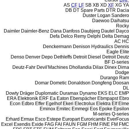
AS
CF
LF
SB
XB
XD
XF
XG
YA
DB
DT Spare Parts
DTR
Dacia
Duster
Logan
Sandero
Daewoo
Daihatsu
Rocky
Daimler
Daimler-Benz
Dana
Danfoss
Daubjerg
Dautel
Dayco
Defa
Delco Remy
Delphi
Delta
Demag
AC
HC
Denckermann
Denison Hydraulics
Dennis
Eagle
Elite
Denso
Denver
Depo
Dethleffs
Detroit Diesel
Detroit
Deutz
BF
D-series
Deutz-Fahr
Devil'Machines
Dhollandia
Dilax
Dinex
Dirna
Dodge
Durango
Ram
Domar
Dometic
Donaldson
Dongfeng
Doosan
DL
Dowty
Dräger
Duplomatic
Duramax
Dynamo
EKS
ELC
EMP
ERA Elektronik
ERF
Ea
Eaton
Eberspächer
Ebmpapst
Ebro
Econ
Edbro
Effer
Egelhof
Ekeri
Electrolux
Elektra
Elf
Elme
Eminox
Emitec
Emmegi
Eos
Epoke
Epsilon
M-series
Q-series
Erhard
Ermax
Esco
Estepe
Europart
Euroricambi
EverFocus
Excel
Exendis
Exide
FAG
FAI
FAUN
FGM
FHM
FINE
FM
FMC