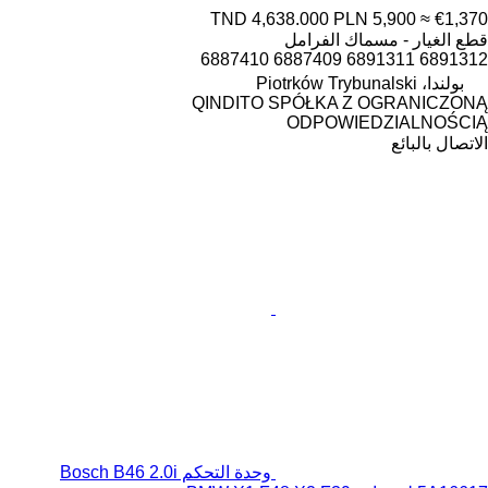
TND 4,638.000
PLN 5,900
≈ €1,370
قطع الغيار - مسماك الفرامل
6891312 6891311 6887409 6887410
بولندا، Piotrków Trybunalski
QINDITO SPÓŁKA Z OGRANICZONĄ
ODPOWIEDZIALNOŚCIĄ
الاتصال بالبائع
وحدة التحكم Bosch B46 2.0i