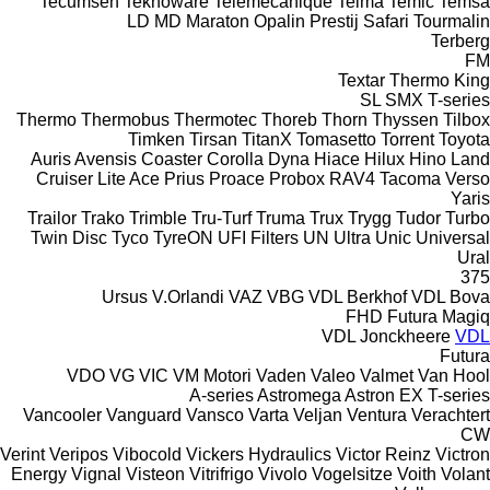
Tecumseh
Teknoware
Telemecanique
Telma
Temic
Temsa
LD
MD
Maraton
Opalin
Prestij
Safari
Tourmalin
Terberg
FM
Textar
Thermo King
SL
SMX
T-series
Thermo
Thermobus
Thermotec
Thoreb
Thorn
Thyssen
Tilbox
Timken
Tirsan
TitanX
Tomasetto
Torrent
Toyota
Auris
Avensis
Coaster
Corolla
Dyna
Hiace
Hilux
Hino
Land
Cruiser
Lite Ace
Prius
Proace
Probox
RAV4
Tacoma
Verso
Yaris
Trailor
Trako
Trimble
Tru-Turf
Truma
Trux
Trygg
Tudor
Turbo
Twin Disc
Tyco
TyreON
UFI Filters
UN
Ultra
Unic
Universal
Ural
375
Ursus
V.Orlandi
VAZ
VBG
VDL Berkhof
VDL Bova
FHD
Futura
Magiq
VDL Jonckheere
VDL
Futura
VDO
VG
VIC
VM Motori
Vaden
Valeo
Valmet
Van Hool
A-series
Astromega
Astron
EX
T-series
Vancooler
Vanguard
Vansco
Varta
Veljan
Ventura
Verachtert
CW
Verint
Veripos
Vibocold
Vickers Hydraulics
Victor Reinz
Victron
Energy
Vignal
Visteon
Vitrifrigo
Vivolo
Vogelsitze
Voith
Volant