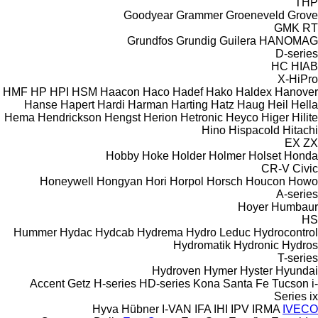
THP
Goodyear
Grammer
Groeneveld
Grove
GMK
RT
Grundfos
Grundig
Guilera
HANOMAG
D-series
HC
HIAB
X-HiPro
HMF
HP
HPI
HSM
Haacon
Haco
Hadef
Hako
Haldex
Hanover
Hanse
Hapert
Hardi
Harman
Harting
Hatz
Haug
Heil
Hella
Hema
Hendrickson
Hengst
Herion
Hetronic
Heyco
Higer
Hilite
Hino
Hispacold
Hitachi
EX
ZX
Hobby
Hoke
Holder
Holmer
Holset
Honda
CR-V
Civic
Honeywell
Hongyan
Hori
Horpol
Horsch
Houcon
Howo
A-series
Hoyer
Humbaur
HS
Hummer
Hydac
Hydcab
Hydrema
Hydro Leduc
Hydrocontrol
Hydromatik
Hydronic
Hydros
T-series
Hydroven
Hymer
Hyster
Hyundai
Accent
Getz
H-series
HD-series
Kona
Santa Fe
Tucson
i-
Series
ix
Hyva
Hübner
I-VAN
IFA
IHI
IPV
IRMA
IVECO