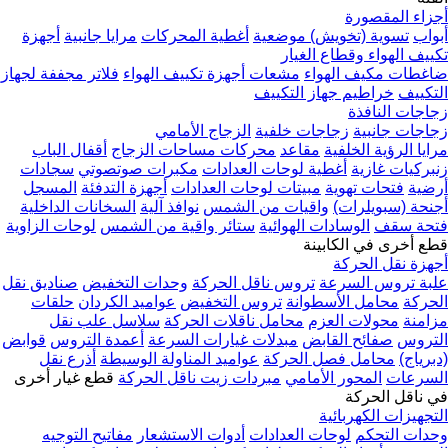
أجزاء المقصورة
أبواب
تسوية (تخويش) موضعية
أغطية المحركات
مرايا جانبية
أجهزة
تكييف الهواء وقطاع الغيار
ضاغطات مكيف الهواء
مشعات أجهزة تكييف الهواء
فلاتر مجففة لجهاز
التكييف
خراطيم جهاز التكييف
زجاجات النافذة
زجاجات جانبية
زجاجات خلفية
الزجاج الأمامي
مرايا الرؤية الخلفية
مقاعد
محركات مساحات الزجاج
أقفال الباب
زنبركيات غازية
أغطية لوحات العدادات
مكبرات صوتصوتي
سجادات
أرضية
فتحات تهوية
مبيتات لوحات العدادات
أجهزة التدفئة
المسجل
أجنحة (سبويلرات)
واقيات من الشمس
نوافذ آلية
السخانات الداخلية
فتحة سقف
الوسادات الهوائية
ستائر واقية من الشمس
لوحات الزاوية
قطع أخرى في الكابينة
أجهزة نقل الحركة
علبة تروس السرعة
تروس ناقل الحركة
وحدات التخفيض
صناديق نقل
الحركة
محامل الأسطوانة
تروس التخفيض
عواميد الكردان
حلقات
مزامنة
محولات العزم
محامل ناقلات الحركة
سلاسل علب نقل
التروس
صفائح القابض
مبدلات غيارات السرعة
أعمدة التروس
قوابض
(دبرياج)
محامل فصل الحركة
عواميد المناولة الوسيطة
أذرع نقل
السرعات
المحور الأمامي
مبردات زيت ناقل الحركة
قطع غيار أخرى
في ناقل الحركة
التجهيزات الكهربائية
وحدات التحكم
لوحات العدادات
أدوات الاستشعار
مفاتيح التوجيه