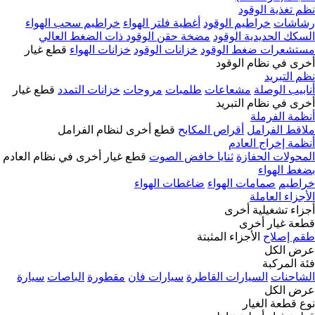
نظم تغذية الوقود
رشاشات
خراطيم الوقود
أغطية فلتر الهواء
خراطيم سحب الهواء
السكك الحديدية الوقود
مضخة حقن الوقود ذات الضغط العالي
مستشعرات ضغط الوقود
خزانات الوقود
خزانات الهواء
قطع غيار
أخرى في نظام الوقود
نظم التبريد
أنابيب الوصلة
مشعاعات
طلمبات
مروحات
خزانات التمدد
قطع غيار
أخرى في نظام التبريد
أنظمة الفرملة
ملاقط الفرامل
أقراص المكابح
قطع أخرى لنظام الفرامل
أنظمة إخراج العادم
المحولات الحفازة
ثنايا خافض الصوت
قطع غيار أخرى في نظام العادم
بضغط الهواء
خراطيم
صمامات الهواء
ضاغطات الهواء
الأجزاء العاملة
أجزاء تشغيلية أخرى
قطعة غيار أخرى
طقم إصلاح
الأجزاء المثبتة
عرض الكل
فئة المركبة
الشاحنات
السيارات القاطرة
سيارات فان
مقطورة
الباصات
سيارة
عرض الكل
نوع قطعة الغيار