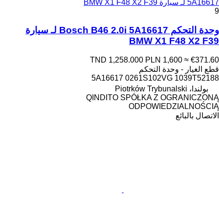
5A16617 لـ سيارة BMW X1 F48 X2 F39
9
وحدة التحكم Bosch B46 2.0i 5A16617 لـ سيارة
BMW X1 F48 X2 F39
TND 1,258.000
PLN 1,600
≈ €371.60
قطع الغيار - وحدة التحكم
5A16617 0261S102VG 1039T52188
بولندا، Piotrków Trybunalski
QINDITO SPÓŁKA Z OGRANICZONĄ
ODPOWIEDZIALNOŚCIĄ
الاتصال بالبائع