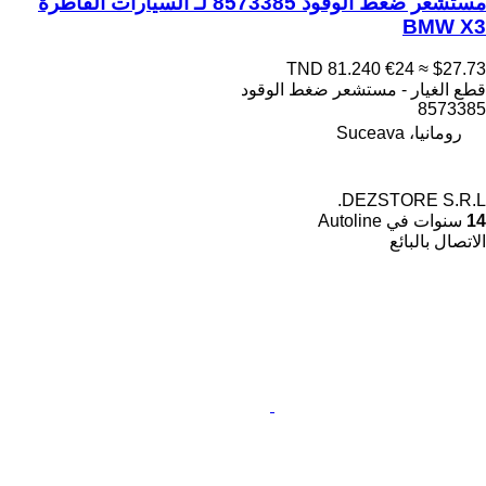
مستشعر ضغط الوقود 8573385 لـ السيارات القاطرة
BMW X3
TND 81.240
€24
≈ $27.73
قطع الغيار - مستشعر ضغط الوقود
8573385
رومانيا، Suceava
DEZSTORE S.R.L.
14
سنوات في Autoline
الاتصال بالبائع