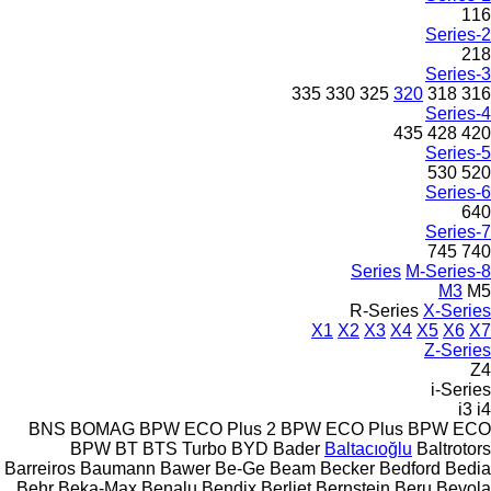
116
2-Series
218
3-Series
335
330
325
320
318
316
4-Series
435
428
420
5-Series
530
520
6-Series
640
7-Series
745
740
M-Series
8-Series
M3
M5
R-Series
X-Series
X1
X2
X3
X4
X5
X6
X7
Z-Series
Z4
i-Series
i3
i4
BNS
BOMAG
BPW ECO Plus 2
BPW ECO Plus
BPW ECO
BPW
BT
BTS Turbo
BYD
Bader
Baltacıoğlu
Baltrotors
Barreiros
Baumann
Bawer
Be-Ge
Beam
Becker
Bedford
Bedia
Behr
Beka-Max
Benalu
Bendix
Berliet
Bernstein
Beru
Bevola