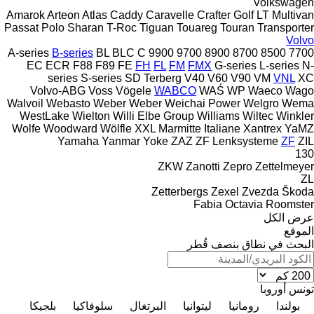
Volkswagen
Amarok
Arteon
Atlas
Caddy
Caravelle
Crafter
Golf
LT
Multivan
Passat
Polo
Sharan
T-Roc
Tiguan
Touareg
Touran
Transporter
Volvo
A-series
B-series
BL
BLC
C
9900
9700
8900
8700
8500
7700
EC
ECR
F88
F89
FE
FH
FL
FM
FMX
G-series
L-series
N-
series
S-series
SD
Terberg
V40
V60
V90
VM
VNL
XC
Volvo-ABG
Voss
Vögele
WABCO
WAŚ
WP
Waeco
Wago
Walvoil
Webasto
Weber
Weber
Weichai Power
Welgro
Wema
WestLake
Wielton
Willi Elbe Group
Williams
Wiltec
Winkler
Wolfe
Woodward
Wölfle
XXL Marmitte Italiane
Xantrex
YaMZ
Yamaha
Yanmar
Yoke
ZAZ
ZF Lenksysteme
ZF
ZIL
130
ZKW
Zanotti
Zepro
Zettelmeyer
ZL
Zetterbergs
Zexel
Zvezda
Škoda
Fabia
Octavia
Roomster
عرض الكل
الموقع
البحث في نطاق بنصف قُطر
تونس
أوروبا
بولندا
رومانيا
ليتوانيا
البرتغال
سلوفاكيا
بلجيكا