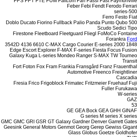
FPS
FPT
FTE
FUM
Faltcom
Fan
Fassi
Fast
Faymonville
Feber
Febi
Fendt
Ferodo
Ferrari
500-series
Ferro
Festo
Fiat
Doblo
Ducato
Fiorino
Fullback
Palio
Panda
Punto
Qubo
500
Scudo
Sedici
Tipo
Firestone
Fleetboard
Fleetguard
Fliegl
FoMoCo
Fontaine
Forankra
Ford
3542D
4136
6610
C-MAX
Cargo
Courier
E-series
2000
1848
Edge
Escort
Explorer
F-MAX
F-series
Fiesta
Focus
Fusion
Galaxy
Kuga
L-series
Mondeo
Ranger
S-MAX
TW
Tourneo
Transit
Fort
Foton
Fox
Fram
Frankia
Fransgård
Franz
Frauenthal
Automotive
Freenco
Freightliner
Cascadia
Fresia
Frico
Frigoblock
Frimatec
Fritzmeier
Fruehauf
Fuji
Fuller
Furukawa
W-series
GAZ
53
GE
GEA Bock
GEA
GHH
GINAF
G series
M series
X series
GMC
GMC
GRI
GSR
GT
Galaxy
Gardner Denver
Garrett
Gates
Geesink
General Motors
Genmot
Georg
Gerep
Gewiss
Gigant
Glass
Globus
Goetze
Goldhofer