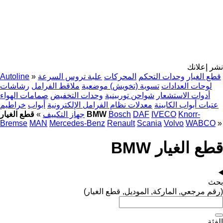
نشر إعلانك
قطع الغيار
وحدات التحكم
المحركات
علبة تروس السرعة
»
Autoline
لوحات العدادات
تسوية (تخويش) موضعية
ملاقط الفرامل
رشاشات
أدوات الاستشعار
شواحن توربينية
وحدات التخفيض
صمامات الهواء
عتبات أبواب الكابينة
معدلات نظام الفرامل الإلكترونية
أبواب
خراطيم
Knorr-
IVECO
DAF
Bosch
قطع الغيار BMW
جهاز التكييف
»
Bremse
MAN
Mercedes-Benz
Renault
Scania
Volvo
WABCO
»
قطع الغيار BMW
بحث
(رقم مرجعي, الماركة, الموديل, قطع الغيار)
الفئة