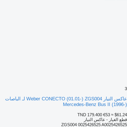
3
عاكس التيار Weber CONECTO (01.01-) ZGS004 لـ الباصات
Mercedes-Benz Bus II (1996-)
TND 179.400
€53
≈ $61.24
قطع الغيار - عاكس التيار
ZGS004 0025426525 A0025426525