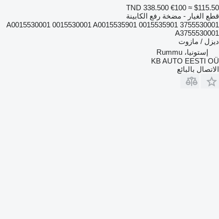
TND 338.500
€100
≈ $115.50
قطع الغيار - مضخة رفع الكابينة
A0015530001 0015530001 A0015535901 0015535901 3755530001
A3755530001
ديزل / مازوت
إستونيا، Rummu
KB AUTO EESTI OÜ
الاتصال بالبائع