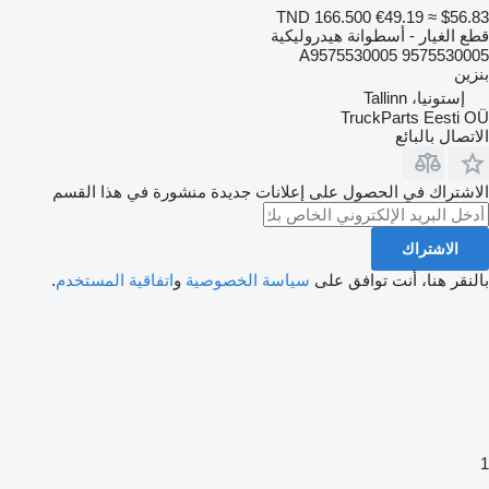
TND 166.500
€49.19
≈ $56.83
قطع الغيار - أسطوانة هيدروليكية
9575530005 A9575530005
بنزين
إستونيا، Tallinn
TruckParts Eesti OÜ
الاتصال بالبائع
الاشتراك في الحصول على إعلانات جديدة منشورة في هذا القسم
الاشتراك
بالنقر هنا، أنت توافق على
سياسة الخصوصية
و
اتفاقية المستخدم
.
1