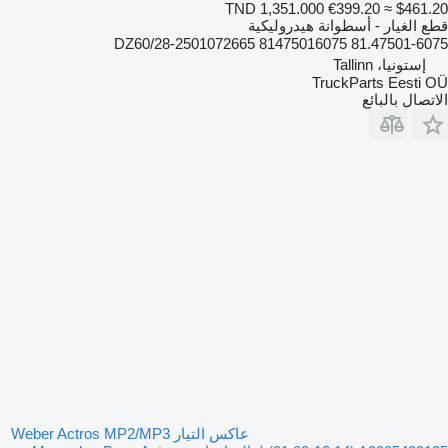
TND 1,351.000
€399.20
≈ $461.20
قطع الغيار - أسطوانة هيدروليكية
DZ60/28-2501072665 81475016075 81.47501-6075
إستونيا، Tallinn
TruckParts Eesti OÜ
الاتصال بالبائع
عاكس التيار Weber Actros MP2/MP3