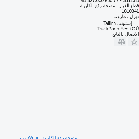
TND 327.600
€96.77
≈ $111.80
قطع الغيار - مضخة رفع الكابينة
1810341
ديزل / مازوت
إستونيا، Tallinn
TruckParts Eesti OÜ
الاتصال بالبائع
مضخة رفع الكابينة Weber ويبر