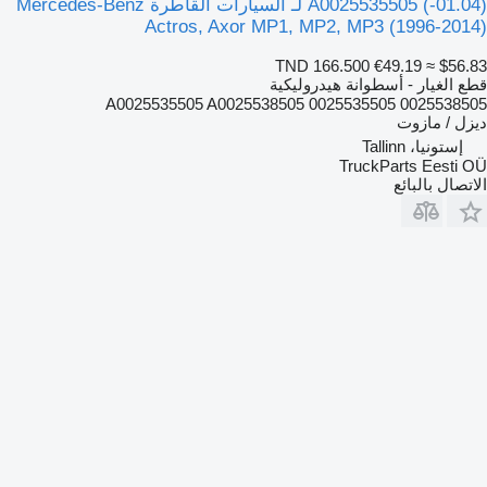
(01.04-) A0025535505 لـ السيارات القاطرة Mercedes-Benz
Actros, Axor MP1, MP2, MP3 (1996-2014)
TND 166.500
€49.19
≈ $56.83
قطع الغيار - أسطوانة هيدروليكية
A0025535505 A0025538505 0025535505 0025538505
ديزل / مازوت
إستونيا، Tallinn
TruckParts Eesti OÜ
الاتصال بالبائع