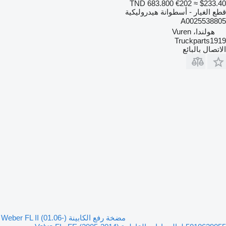
TND 683.800
€202
≈ $233.40
قطع الغيار - أسطوانة هيدروليكية
A0025538805
هولندا، Vuren
Truckparts1919
الاتصال بالبائع
مضخة رفع الكابينة Weber FL II (01.06-)