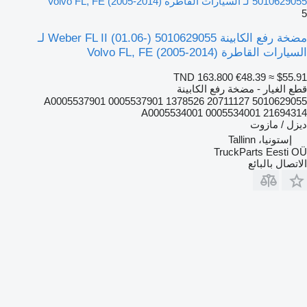
5010629055 لـ السيارات القاطرة Volvo FL, FE (2005-2014)
5
مضخة رفع الكابينة Weber FL II (01.06-) 5010629055 لـ
السيارات القاطرة Volvo FL, FE (2005-2014)
TND 163.800
€48.39
≈ $55.91
قطع الغيار - مضخة رفع الكابينة
5010629055 20711127 1378526 0005537901 A0005537901
A0005534001 0005534001 21694314
ديزل / مازوت
إستونيا، Tallinn
TruckParts Eesti OÜ
الاتصال بالبائع