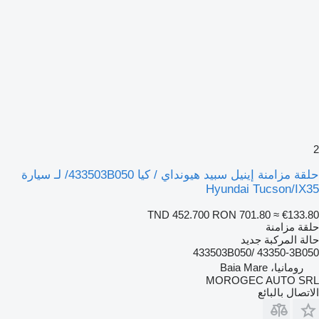
2
حلقة مزامنة إينيل سبيد هيونداي / كيا 433503B050/ لـ سيارة
Hyundai Tucson/IX35
TND 452.700
RON 701.80
≈ €133.80
حلقة مزامنة
حالة المركبة
جديد
433503B050/ 43350-3B050
رومانيا، Baia Mare
MOROGEC AUTO SRL
الاتصال بالبائع