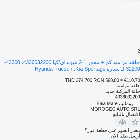
2
حلقة مزامنة كم + محور 1-2 هيونداي/كيا 4336032200، 43360-
32200 لـ سيارة Hyundai Tucson ,Kia Sportage
TND 374.700
RON 580.80
≈ €110.70
حلقة مزامنة
حالة المركبة
جديد
4336032200
رومانيا، Baia Mare
MOROGEC AUTO SRL
الاتصال بالبائع
يتعذر العثور على قطعة غيار؟
أرسل طلبًا الآن!