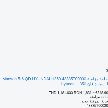
3
حلقة مزامنة Manson 5-6 QD HYUNDAI H350 43385T00030
لـ سيارة فان Hyundai H350
TND 1,181.000
RON 1,831
≈ €348.90
حلقة مزامنة
حالة المركبة
جديد
43385T00030