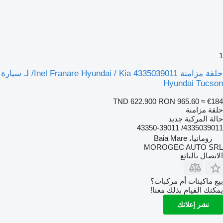
1
حلقة مزامنة Inel Franare Hyundai / Kia 4335039011/ لـ سيارة
Hyundai Tucson
TND 622.900
RON 965.60
≈ €184
حلقة مزامنة
حالة المركبة
جديد
4335039011/ 43350-39011
رومانيا، Baia Mare
MOROGEC AUTO SRL
الاتصال بالبائع
بيع ماكينات أم مركبات؟
يمكنك القيام بذلك معنا!
نشر إعلانك