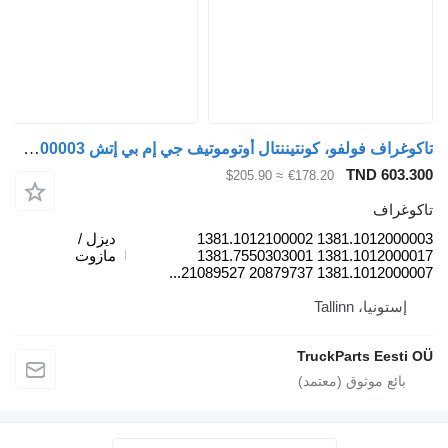
تاكوغراف فولفو، كونتيننتال أوتوموتيف جي إم بي إتش 1381.1012000003 لـ الباصات Volvo B7, B8, B9, B12 bus (2005-)
TND 603.3
≈ $205.90
€178.20
كوغراف
1381.1012000003 1381.1012100002
ديزل /
1381.1012000017 1381.7550303001
مازوت
1381.1012000007 20879737 2108952
إستونيا، Tallinn
TruckParts Eesti 