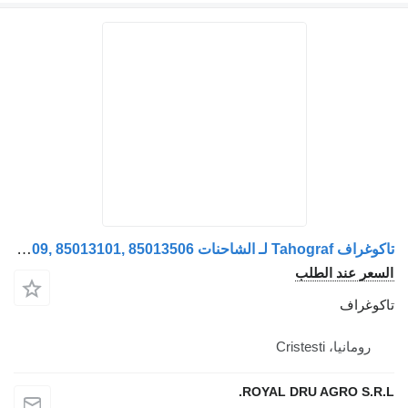
تاكوغراف Tahograf لـ الشاحنات Volvo 20728036, 20879737, 21089527, 21386622, 21386632, 21593381, 21593391, 21930329, 22081534, 22587509, 85013101, 85013506
سعر عند الطلب
كوغراف
رومانيا، Cristesti
ROYAL DRU AGRO S.R.