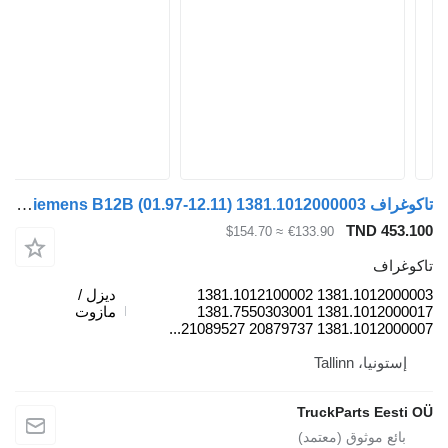
تاكوغراف Siemens B12B (01.97-12.11) 1381.1012000003 لـ الباصات Volvo B6, B7, B9, B10, B12 bus (1978-2011)
TND 453.1
≈ $154.70
€133.90
كوغراف
1381.1012000003 1381.1012100002
ديزل /
1381.1012000017 1381.7550303001
مازوت
1381.1012000007 20879737 2108952
إستونيا، Tallinn
TruckParts Eesti 