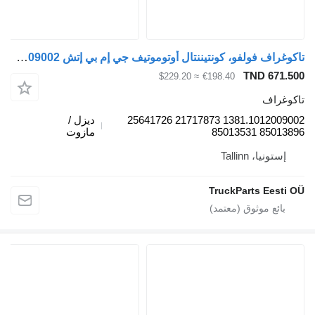
تاكوغراف فولفو، كونتيننتال أوتوموتيف جي إم بي إتش 1381.1012009002 لـ الباصات Volvo B7, B8, B9, B12 bus (2005-)
TND 671.5
≈ $229.20
€198.40
كوغراف
1381.1012009002 21717873 25641726
ديزل /
85013896 8501
مازوت
إستونيا، Tallinn
TruckParts Eesti 