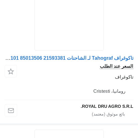
تاكوغراف Tahograf لـ الشاحنات Volvo 20879737 21089527 21386632 21593391 21930329 22081534 22587509 20728036 21386622 85013101 85013506 21593381
سعر عند الطلب
كوغراف
رومانيا، Cristesti
ROYAL DRU AGRO S.R.