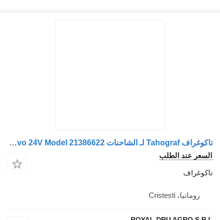
تاكوغراف Tahograf لـ الشاحنات Volvo 24V Model 21386622
سعر عند الطلب
كوغراف
رومانيا، Cristesti
ROYAL DRU AGRO S.R.