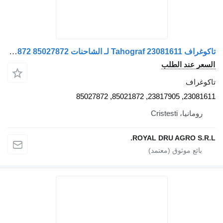
تاكوغراف Tahograf 23081611 لـ الشاحنات Volvo 241 24V 23081611 23817905 85021872 85027872
سعر عند الطلب
كوغراف
23081611, 23817905, 85021872, 
رومانيا، Cristesti
ROYAL DRU AGRO S.R.