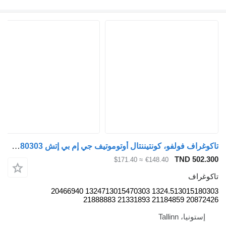
تاكوغراف فولفو، كونتيننتال أوتوموتيف جي إم بي إتش 1324.513015180303 لـ الباصات Volvo B5LH, B0E (2008-)
TND 502.3
≈ $171.40
€148.40
كوغراف
1324.513015180303 1324713015470303 20466940
20872426 21184859 21331893 2
إستونيا، Tallinn