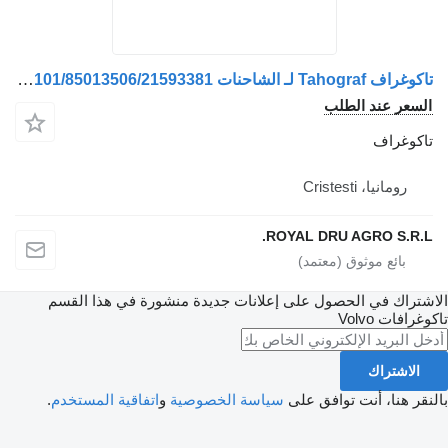
تاكوغراف Tahograf لـ الشاحنات Volvo Model 20879737/21089527/21386632/21593391/21930329/22081534/22587509/20728036/21386622/85013101/85013506/21593381
سعر عند الطلب
كوغراف
رومانيا، Cristesti
ROYAL DRU AGRO S.R.
تراك في الحصول على إعلانات جديدة منشورة في هذا القسم
غرافات
Volvo
الاشتراك
ر هنا، أنت توافق على
سياسة الخصوصية
و
اتفاقية المستخدم
.