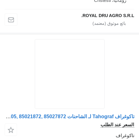
رومانيا، Cristesti
ROYAL DRU AGRO S.R.
تاكوغراف Tahograf لـ الشاحنات Volvo – 23081611, 23817905, 85021872, 85027872
سعر عند الطلب
كوغراف