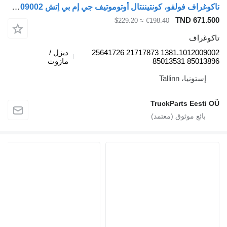
تاكوغراف فولفو، كونتيننتال أوتوموتيف جي إم بي إتش 1381.1012009002 لـ الباصات Volvo B7, B8, B9, B12 bus (2005-)
TND 671.5
≈ $229.20
€198.40
كوغراف
1381.1012009002 21717873 25641726
ديزل /
85013896 8501
مازوت
إستونيا، Tallinn
TruckParts Eesti 