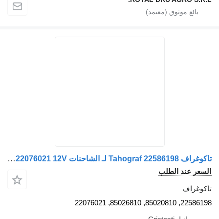
تاكوغراف Tahograf 22586198 لـ الشاحنات Volvo 22586198 85020810 85026810 22076021 12V
سعر عند الطلب
كوغراف
22586198, 85020810, 85026810, 