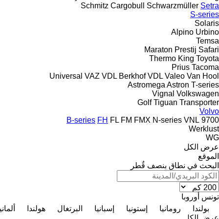
Schmitz Cargobull
Schwarzmüller
Setra
S-series
Solaris
Alpino
Urbino
Temsa
Maraton
Prestij
Safari
Thermo King
Toyota
Prius
Tacoma
Universal
VAZ
VDL Berkhof
VDL
Valeo
Van Hool
Astromega
Astron
T-series
Vignal
Volkswagen
Golf
Tiguan
Transporter
Volvo
B-series
FH
FL
FM
FMX
N-series
VNL
9700
Werklust
WG
عرض الكل
الموقع
البحث في نطاق بنصف قُطر
تونس
أوروبا
بولندا
رومانيا
إستونيا
إسبانيا
البرتغال
هولندا
ألماني
عرض الكل