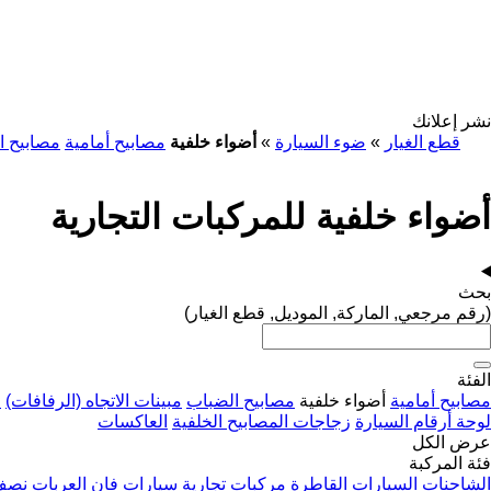
نشر إعلانك
قطع الغيار
»
ضوء السيارة
»
أضواء خلفية
مصابيح أمامية
مصابيح ا
أضواء خلفية للمركبات التجارية
بحث
(رقم مرجعي, الماركة, الموديل, قطع الغيار)
الفئة
مصابيح أمامية
أضواء خلفية
مصابيح الضباب
مبينات الاتجاه (الرفافات)
م
لوحة أرقام السيارة
زجاجات المصابيح الخلفية
العاكسات
عرض الكل
فئة المركبة
الشاحنات
السيارات القاطرة
مركبات تجارية
سيارات فان
العربات نصف