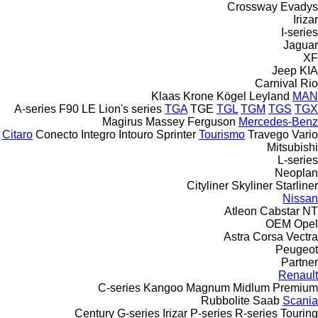
Crossway
Evadys
Irizar
I-series
Jaguar
XF
Jeep
KIA
Carnival
Rio
Klaas
Krone
Kögel
Leyland
MAN
A-series
F90
LE
Lion's series
TGA
TGE
TGL
TGM
TGS
TGX
Magirus
Massey Ferguson
Mercedes-Benz
Citaro
Conecto
Integro
Intouro
Sprinter
Tourismo
Travego
Vario
Mitsubishi
L-series
Neoplan
Cityliner
Skyliner
Starliner
Nissan
Atleon
Cabstar
NT
OEM
Opel
Astra
Corsa
Vectra
Peugeot
Partner
Renault
C-series
Kangoo
Magnum
Midlum
Premium
Rubbolite
Saab
Scania
Century
G-series
Irizar
P-series
R-series
Touring