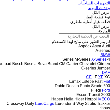
التجهيزات للشاحنات
وحدات التبريد
عرض الكل
نوع قطعة الغيار
قطعة غيار أصلية
تناظري
عرض الكل
الماركة
لم يتم العثور على نتائج لهذا الاستعلام
Aspöck
Astra
Audi
A-series
BMW
M-Series
X-Series
4-Series
ueroad
Bosch
Bosma
Bova
Brand
CM
Carrier
Chevrolet
Citroen
C-series
Jumper
DAF
CF
LF
XF
XG
Ermax
Estepe
Fast
Fiat
Doblo
Ducato
Punto
Scudo
500
Fliegl
Ford
Escort
Transit
2000
Hapert
Hella
Higer
Horpol
IVECO
Crossway
Daily
EuroCargo
Eurorider
S-Way
Stralis
Trakker
Irisbus