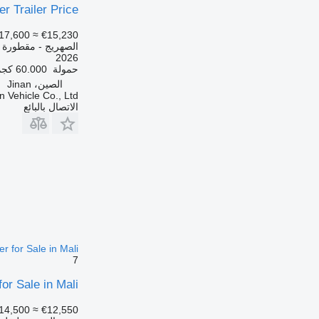
r Trailer Price
17,600
≈ €15,230
الصهريج - مقطورة 
2026
حمولة
60.000 كجم
الصين، Jinan
 Vehicle Co., Ltd.
الاتصال بالبائع
er for Sale in Mali
7
for Sale in Mali
14,500
≈ €12,550