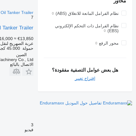
محاور
Oil Tanker Trailer
نظام الفرامل المانعة للانغلاق (ABS)
7
نظام الفرامل ذات التحكم الإلكتروني
 Tanker Trailer
(EBS)
16,000
≈ €13,850
محور الرفع
عربة الصهريج لنقل 
حمولة
45.000 كجم
الصين
achinery Co., Ltd
الاتصال بالبائع
هل بعض عوامل التصفية مفقودة؟
اقتراح تغيير
تفاصيل حول الموديل Enduramaxx
3
فيديو