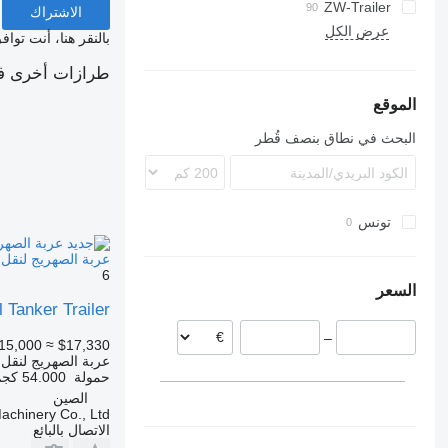
OPL 38
ZW-Trailer
ADR
LPG
NS
SK
SP
97
الاشتراك
TX
عرض الكل
بالنقر هنا، أنت توا
طرازات أخرى في
الموقع
البحث في نطاق بنصف قُطر
تونس
عربة الصهريج لنقل الوقود ومواد التشحي
6
السعر
Tanker Trailer
–
15,000
≈ $17,330
عربة الصهريج لنقل 
حمولة
54.000 كجم
الصين
achinery Co., Ltd
الاتصال بالبائع