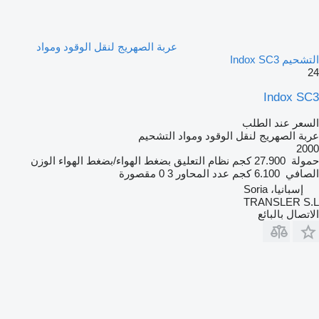
عربة الصهريج لنقل الوقود ومواد
التشحيم Indox SC3
24
Indox SC3
السعر عند الطلب
عربة الصهريج لنقل الوقود ومواد التشحيم
2000
حمولة
27.900 كجم
نظام التعليق
بضغط الهواء/بضغط الهواء
الوزن
الصافي
6.100 كجم
عدد المحاور
3
0 مقصورة
إسبانيا، Soria
TRANSLER S.L
الاتصال بالبائع