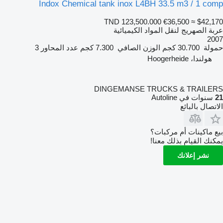
Indox Chemical tank inox L4BH 33.5 m3 / 1 comp
TND 123,500.000
€36,500
≈ $42,170
عربة الصهريج لنقل المواد الكيميائية
2007
حمولة
30.700 كجم
الوزن الصافي
7.300 كجم
عدد المحاور
3
هولندا، Hoogerheide
DINGEMANSE TRUCKS & TRAILERS
21
سنوات في Autoline
الاتصال بالبائع
بيع ماكينات أم مركبات؟
يمكنك القيام بذلك معنا!
نشر إعلانك