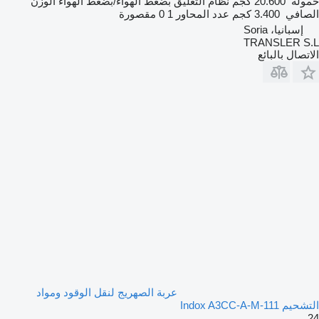
حمولة
20.600 كجم
نظام التعليق
بضغط الهواء/بضغط الهواء
الوزن
الصافي
3.400 كجم
عدد المحاور
1
0 مقصورة
إسبانيا، Soria
TRANSLER S.L
الاتصال بالبائع
عربة الصهريج لنقل الوقود ومواد
التشحيم Indox A3CC-A-M-111
24