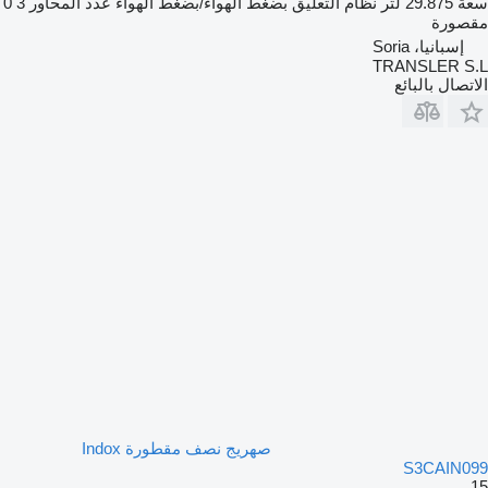
سعة
29.875 لتر
نظام التعليق
بضغط الهواء/بضغط الهواء
عدد المحاور
3
0
مقصورة
إسبانيا، Soria
TRANSLER S.L
الاتصال بالبائع
صهريج نصف مقطورة Indox
S3CAIN099
15