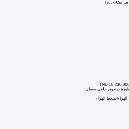
Truck-Cente
TND 15,230.00
طورة صندوق خلفي مغطى
لهواء/بضغط الهواء