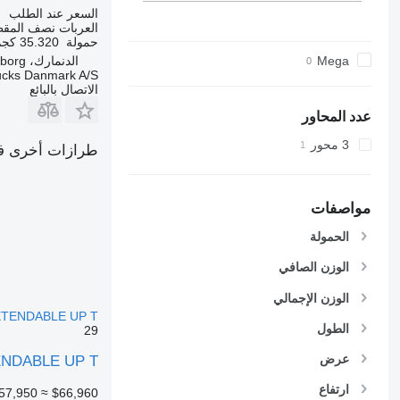
السعر عند الطلب
العربات نصف المق
حمولة
35.320 كجم
Mega
الدنمارك، Silkeborg
ucks Danmark A/S
الاتصال بالبائع
عدد المحاور
3 محور
طرازات أخرى في
مواصفات
الحمولة
الوزن الصافي
الوزن الإجمالي
XTENDABLE UP T
الطول
29
عرض
ENDABLE UP T
ارتفاع
57,950
≈ $66,960