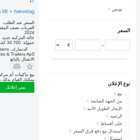
17
تونس
 lift + hævetag
السعر عند الطلب
العربات نصف المق
السعر
2024
حالة المركبة
جديد
حمولة
34.700 كجم
–
الدنمارك، Horsens
ks & Trailers ApS
الاتصال بالبائع
بيع ماكينات أم مرك
يمكنك القيام بذلك م
نوع الإعلان
نشر إعلانك
بيع
من الجهة الصانعة
الإيجار الطويل الأمد
الرصيد
على أقساط
استبدال مع دفع فرق السعر
استبدال