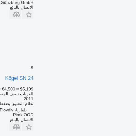
r Günzburg GmbH
الاتصال بالبائع
9
Kögel SN 24
0
€4,500
≈ $5,199
العربات نصف المق
2011
نظام التعليق
بضغط ا
بلغاريا، Plovdiv
Pimk OOD
الاتصال بالبائع