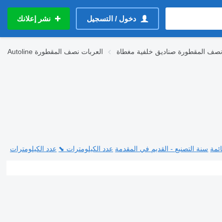
دخول / التسجيل
نشر إعلانك
نصف المقطورة صناديق خلفية مغطاة
العربات نصف المقطورة
Autoline
ئمة
سنة التصنيع - القديم في المقدمة
عدد الكيلومترات ⬊
عدد الكيلومترات