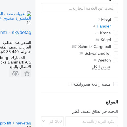
المقطورة صندوق خلفي مغطى kydetag
TRB
Fliegl
11
Hangler
SDS
TX
 mtr - skydetag
K-series
SDS-H
CF
SP
Krone
SDS-H 450
Mega Liner
Kögel
السعر عند الطلب
Schmitz Cargobull
Profi Liner
S-series
MPS
S 24
NV
العربات نصف المق
حمولة
35.440 كجم
Schwarzmüller
MEGA
SD
SN
الدنمارك، Silkeborg
S-series
SDP
Wielton
S1
ucks Danmark A/S
الاتصال بالبائع
NS
SPA
SCB
عرض الكل
SCS
منصة رافعة هيدروليكية
الموقع
البحث في نطاق بنصف قُطر
epro lift + hævetag