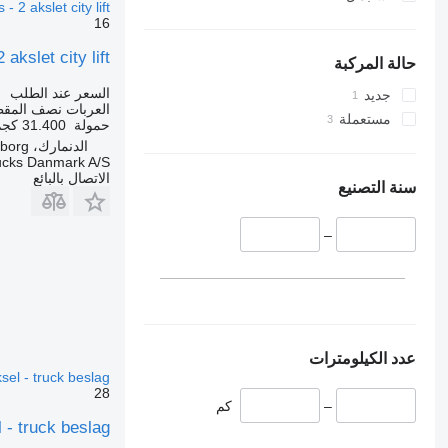
 - 2 akslet city lift
16
 akslet city lift
حالة المركبة
السعر عند الطلب
جديد
العربات نصف المق
مستعملة
حمولة
31.400 كجم
الدنمارك، Silkeborg
ucks Danmark A/S
الاتصال بالبائع
سنة التصنيع
–
عدد الكيلومترات
el - truck beslag
28
–
كم
- truck beslag