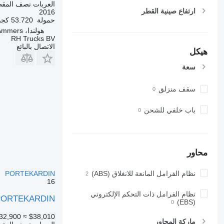
العربات نصف المق
ارتفاع صينية القطر
2016
حمولة
53.720 كجم
هولندا، Groot-Ammers
RH Trucks BV
الاتصال بالبائع
هيكل
سعة
سقف منزلق
باب خلفي للشحن
محاور
نظام الفرامل المانعة للانغلاق (ABS)
PORTEKARDIN
16
نظام الفرامل ذات التحكم الإلكتروني
 PORTEKARDIN
(EBS)
32,900
≈ $38,010
ماركة المحاور