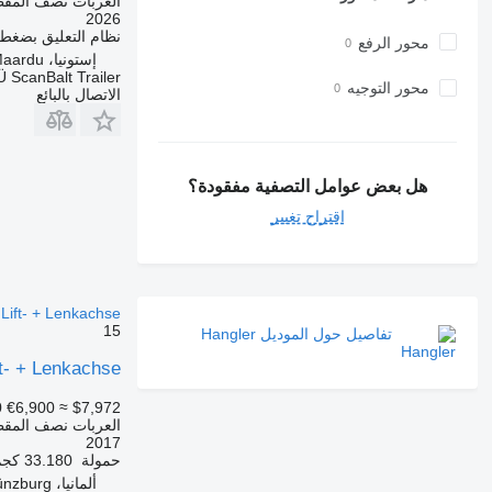
العربات نصف المق
2026
نظام التعليق
بضغط ا
محور الرفع
إستونيا، Maardu
 ScanBalt Trailer
محور التوجيه
الاتصال بالبائع
هل بعض عوامل التصفية مفقودة؟
اقتراح تغيير
 Lift- + Lenkachse
15
تفاصيل حول الموديل Hangler
ft- + Lenkachse
0
€6,900
≈ $7,972
العربات نصف المق
2017
حمولة
33.180 كجم
ألمانيا، Günzburg