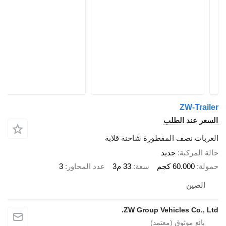
ZW-Tr
 عند الطلب
ات نصف المقطورة شاحنة قلابة
لمركبة
جديد
60.000 كجم
سعة
33 م3
عدد المحاور
3
صين
ZW Group Vehicles Co.