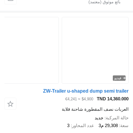
يو
ZW-Trailer u-shaped dump semi tr
TND 14,36
≈ €4,241
$4,900
ات نصف المقطورة شاحنة قلابة
لمركبة
جديد
29,308 م3
عدد المحاور
3