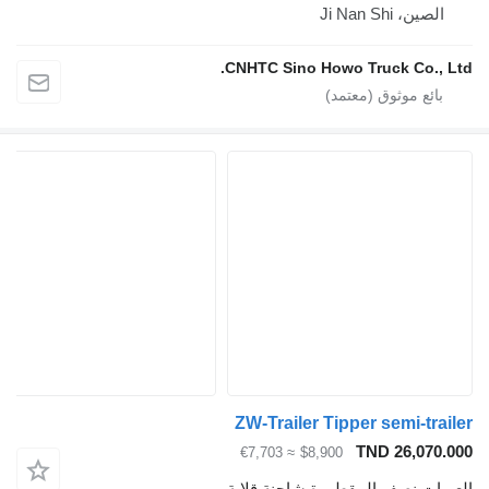
ن، Ji Nan Shi
CNHTC Sino Howo Truck Co.,
ZW-Trailer Tipper semi-tr
TND 26,07
≈ €7,703
$8,900
ات نصف المقطورة شاحنة قلابة