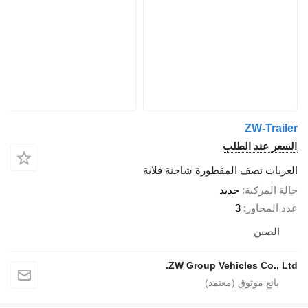
ZW-Tr
 عند الطلب
ات نصف المقطورة شاحنة قلابة
لمركبة
جديد
محاور
3
صين
ZW Group Vehicles Co.