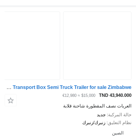
ZW-Trailer Cargo Transport Box Semi Truck Trailer for sale Zimbabwe
TND 43,94
≈ €12,980
$15,000
ات نصف المقطورة شاحنة قلابة
لمركبة
جديد
لتعليق
زنبرك/زنبرك
صين