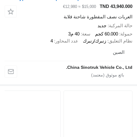
TND 43,94
≈ €12,980
$15,000
ات نصف المقطورة شاحنة قلابة
لمركبة
جديد
60.000 كجم
سعة
40 م3
لتعليق
زنبرك/زنبرك
عدد المحاور
4
صين
China Sinotruk Vehicle Co.