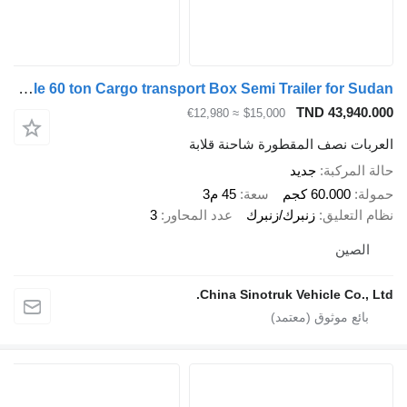
ZW-Trailer 3 axle 60 ton Cargo transport Box Semi Trailer for Sudan
TND 43,94
≈ €12,980
$15,000
ات نصف المقطورة شاحنة قلابة
لمركبة
جديد
60.000 كجم
سعة
45 م3
لتعليق
زنبرك/زنبرك
عدد المحاور
3
صين
China Sinotruk Vehicle Co.