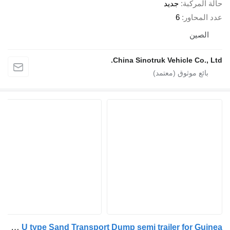
لمركبة
جديد
محاور
6
صين
China Sinotruk Vehicle Co.
ZW-Trailer 4 Axle U type Sand Transport Dump semi trailer for Guinea