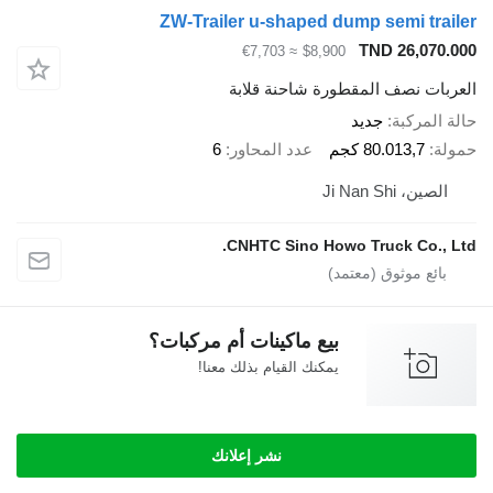
ZW-Trailer u-shaped dump semi tr
TND 26,07
≈ €7,703
$8,900
ات نصف المقطورة شاحنة قلابة
لمركبة
جديد
80.013,7 كجم
عدد المحاور
6
ن، Ji Nan Shi
CNHTC Sino Howo Truck Co.,
بيع ماكينات أم مركبات؟
يمكنك القيام بذلك معنا!
نشر إعلانك