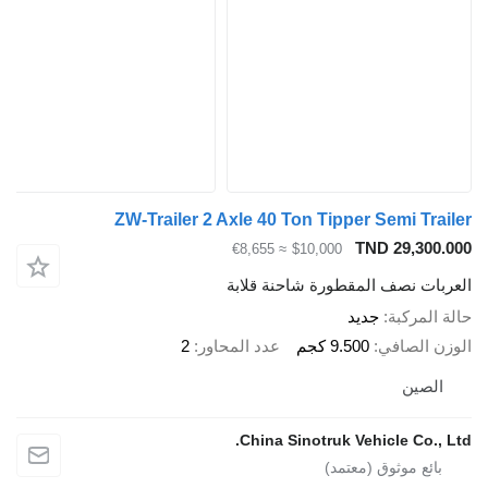
ZW-Trailer 2 Axle 40 Ton Tipper Semi Tr
TND 29,30
≈ €8,655
$10,000
ات نصف المقطورة شاحنة قلابة
لمركبة
جديد
 الصافي
9.500 كجم
عدد المحاور
2
صين
China Sinotruk Vehicle Co.