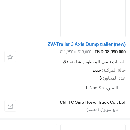
ZW-Trailer 3 Axle Dump trailer 
TND 38,09
≈ €11,250
$13,000
ات نصف المقطورة شاحنة قلابة
لمركبة
جديد
محاور
3
ن، Ji Nan Shi
CNHTC Sino Howo Truck Co.,