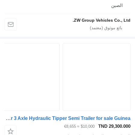
صين
ZW Group Vehicles Co.
ZW-Trailer 3 Axle Hydraulic Tipper Semi Trailer for sale Guinea
TND 29,30
≈ €8,655
$10,000