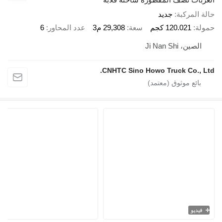
لمركبة
جديد
120.021 كجم
سعة
29,308 م3
عدد المحاور
6
ن، Ji Nan Shi
CNHTC Sino Howo Truck Co.,
يو