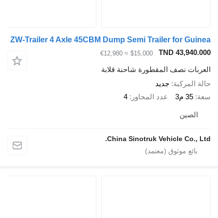
ZW-Trailer 4 Axle 45CBM Dump Semi Trailer for G
TND 43,94
≈ €12,980
$15,000
ات نصف المقطورة شاحنة قلابة
لمركبة
جديد
35 م3
عدد المحاور
4
صين
China Sinotruk Vehicle Co.