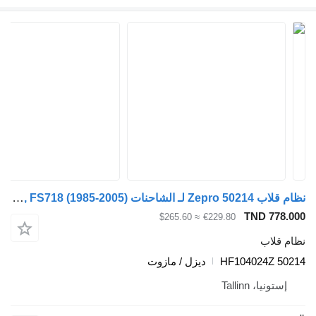
نظام قلاب Zepro 50214 لـ الشاحنات Volvo FL, FL6, FL7, FL10, FL12, FS718 (1985-2005)
TND 778.000
≈ $265.60
€229.80
نظام قلاب
50214 HF104024Z
ديزل / مازوت
إستونيا، Tallinn