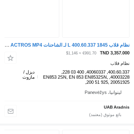
نظام قلاب 1845 L 400.60.337 لـ الشاحنات Mercedes-Benz ACTROS MP4
TND 3,357.000
≈ $1,146
€991.70
نظام قلاب
400.60.337, 40060337, 400 03 228,
ديزل /
40003228, EN853 2SN, EN 853 EN8532SN,
مازوت
200 51 925, 20051925,
ليتوانيا، Panevėžys
UAB Aradnis