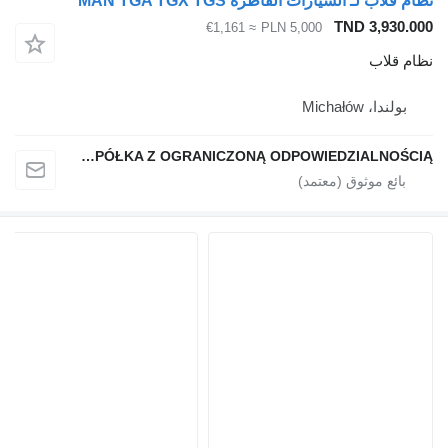
نظام قلاب لـ السيارات القاطرة MAN TGA TGX TGS
TND 3,930.000
≈ €1,161
PLN 5,000
نظام قلاب
بولندا، Michałów
QINDITO SPÓŁKA Z OGRANICZONĄ ODPOWIEDZIALNOŚCIĄ