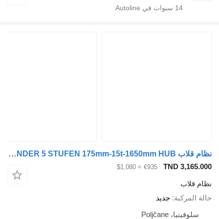
14
سنوات في Autoline
نظام قلاب Meiller KIPPER ZYLINDER 5 STUFEN 175mm-15t-1650mm HUB لـ مقطورة Meiller
TND 3,165.000
≈ $1,080
€935
نظام قلاب
حالة المركبة
جديد
سلوفينيا، Poljčane