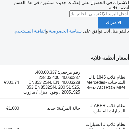
الاشتراك في الحصول على إعلانات جديدة منشورة في هذا القسم
أنظمة قلابة
الاشتراك
بالنقر هنا، أنت توافق على
سياسة الخصوصية
و
اتفاقية المستخدم
.
أسعار أنظمة قلابة
رقم مرجعي: 400.60.337,
نظام قلاب 1845 L لـ
40060337, 400 03 228,
الشاحنات Mercedes-
40003228, EN853 2SN, EN
€991.74
853 EN8532SN, 200 51 925,
Benz ACTROS MP4
20051925,، وقود: ديزل / مازوت
نظام قلاب ABER لـ
حالة المركبة: جديد
€1,000
السيارات القاطرة
نظام قلاب لـ السيارات