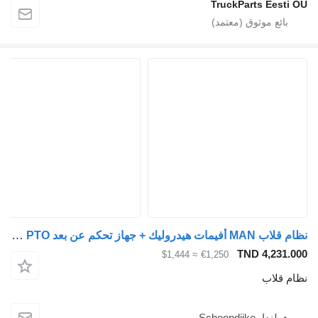
TruckParts Eesti OÜ
نظام قلاب MAN أفيمات هيدروليك + جهاز تحكم عن بعد PTO سعة 200 لتر لـ الشاحنات
TND 4,231.000
≈ $1,444
€1,250
نظام قلاب
هولندا، Schoondijke