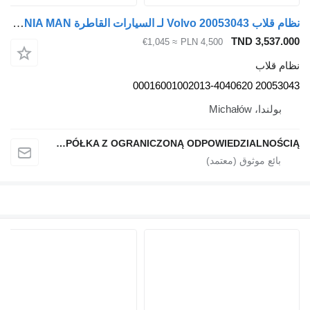
نظام قلاب Volvo 20053043 لـ السيارات القاطرة Volvo RENAULT MERCEDES DAF SCANIA MAN
TND 3,537.000
≈ €1,045
PLN 4,500
نظام قلاب
20053043 00016001002013-4040620
بولندا، Michałów
QINDITO SPÓŁKA Z OGRANICZONĄ ODPOWIEDZIALNOŚCIĄ