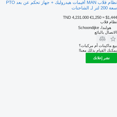
نظام قلاب MAN أفيمات هيدروليك + جهاز تحكم عن بعد PTO
سعة 200 لتر لـ الشاحنات
TND 4,231.000
€1,250
≈ $1,444
نظام قلاب
هولندا، Schoondijke
الاتصال بالبائع
بيع ماكينات أم مركبات؟
يمكنك القيام بذلك معنا!
نشر إعلانك