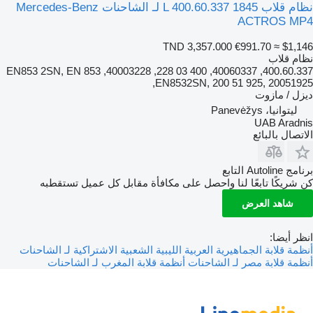
نظام قلاب 1845 L 400.60.337 لـ الشاحنات Mercedes-Benz
ACTROS MP4
TND 3,357.000
€991.70
≈ $1,146
نظام قلاب
400.60.337, 40060337, 400 03 228, 40003228, EN853 2SN, EN 853
EN8532SN, 200 51 925, 20051925,
ديزل / مازوت
ليتوانيا، Panevėžys
UAB Aradnis
الاتصال بالبائع
برنامج Autoline التابع
كن شريكًا تابعًا لنا واحصل على مكافأة مقابل كل عميل تستقطبه
شاهد العرض
انظر أيضا:
أنظمة قلابة الجماهيرية العربية الليبية الشعبية الاشتراكية لـ الشاحنات
أنظمة قلابة مصر لـ الشاحنات
أنظمة قلابة المغرب لـ الشاحنات